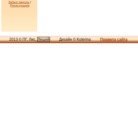
Забыл пароль
|
Регистрация
2013 © ПГ, Лис,
Леший
Дизайн © Koterina
Правила сайта