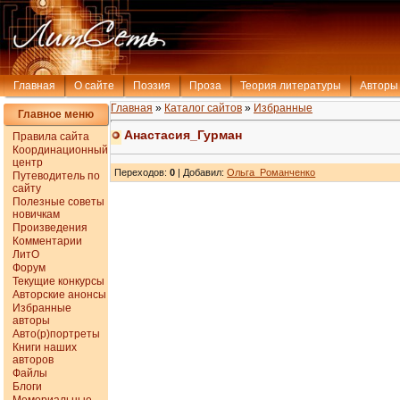
Главная
О сайте
Поэзия
Проза
Теория литературы
Авторы
Главная
»
Каталог сайтов
»
Избранные
Главное меню
Анастасия_Гурман
Правила сайта
Координационный
центр
Переходов
:
0
|
Добавил
:
Ольга_Романченко
Путеводитель по
сайту
Полезные советы
новичкам
Произведения
Комментарии
ЛитО
Форум
Текущие конкурсы
Авторские анонсы
Избранные
авторы
Авто(р)портреты
Книги наших
авторов
Файлы
Блоги