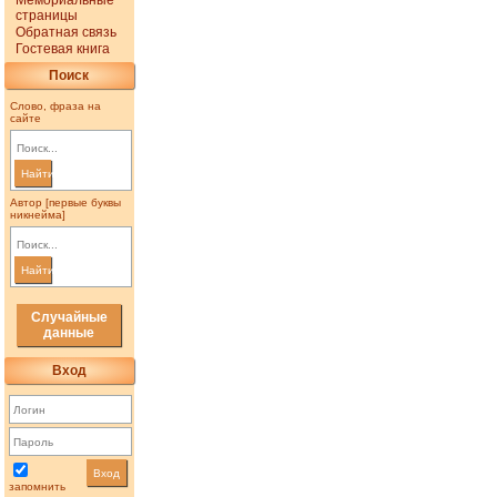
Мемориальные
страницы
Обратная связь
Гостевая книга
Поиск
Слово, фраза на
сайте
Найти
Автор [первые буквы
никнейма]
Найти
Случайные
данные
Вход
Вход
запомнить