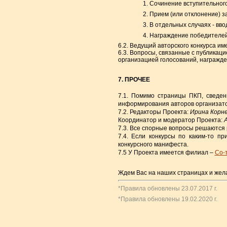
1. Сочинение вступительного
2. Прием (или отклонение) з
3. В отдельных случаях - вв
4. Награждение победителей
6.2. Ведущий авторского конкурса им
6.3. Вопросы, связанные с публикац
организацией голосований, награжде
7. ПРОЧЕЕ
7.1. Помимо страницы ПКП, сведен
информирования авторов организато
7.2. Редакторы Проекта:
Ирина Корнет
Координатор и модератор Проекта:
7.3. Все спорные вопросы решаются 
7.4. Если конкурсы по каким-то п
конкурсного манифеста.
7.5 У Проекта имеется филиал –
Со-
Ждем Вас на наших страницах и жела
*Правила обновлены 23.07.2017 г.
*Правила обновлены 19.02.2020 г.