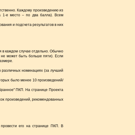
етственно. Каждому произведению из
 1-е место – по два балла). Всем
ования и подсчета результатов в них
ся в каждом случае отдельно. Обычно
 не может быть больше пяти). Если
азмере.
в различных номинациях (за лучший
оторых было менее 10 произведений/
бранное" ПКП. На странице Проекта
исок произведений, рекомендованных
 провести его на странице ПКП. В