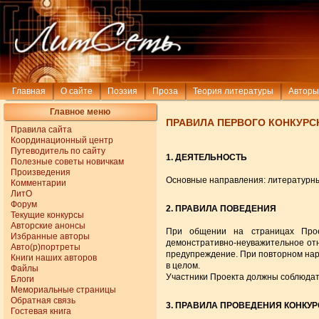
Главная
О сайте
Поэзия
Проза
Теория литературы
Авторы
Главное меню
ПРАВИЛА ПЕРВОГО КОНКУРС
Правила сайта
Координационный центр
Путеводитель по сайту
1. ДЕЯТЕЛЬНОСТЬ
Полезные советы новичкам
Произведения
Основные направления: литературные
Комментарии
ЛитО
Форум
2. ПРАВИЛА ПОВЕДЕНИЯ
Текущие конкурсы
Авторские анонсы
При общении на страницах Проек
Избранные авторы
демонстративно-неуважительное отн
Авто(р)портреты
предупреждение. При повторном нару
Книги наших авторов
в целом.
Файлы
Участники Проекта должны соблюда
Блоги
Мемориальные страницы
Обратная связь
3. ПРАВИЛА ПРОВЕДЕНИЯ КОНКУ
Гостевая книга