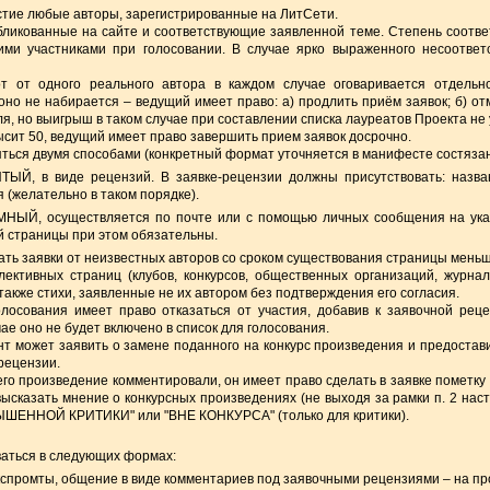
частие любые авторы, зарегистрированные на ЛитСети.
убликованные на сайте и соответствующие заявленной теме. Степень соотв
ими участниками при голосовании. В случае ярко выраженного несоответ
от от одного реального автора в каждом случае оговаривается отдель
оно не набирается – ведущий имеет право: а) продлить приём заявок; б) отм
я, но выигрыш в таком случае при составлении списка лауреатов Проекта не
сит 50, ведущий имеет право завершить прием заявок досрочно.
яться двумя способами (конкретный формат уточняется в манифесте состязан
ЫЙ, в виде рецензий. В заявке-рецензии должны присутствовать: назван
 (желательно в таком порядке).
НЫЙ, осуществляется по почте или с помощью личных сообщения на указ
ой страницы при этом обязательны.
ать заявки от неизвестных авторов со сроком существования страницы мень
лективных страниц (клубов, конкурсов, общественных организаций, журнало
также стихи, заявленные не их автором без подтверждения его согласия.
олосования имеет право отказаться от участия, добавив к заявочной рец
чае оно не будет включено в список для голосования.
ант может заявить о замене поданного на конкурс произведения и предостави
рецензии.
 его произведение комментировали, он имеет право сделать в заявке пометк
высказать мнение о конкурсных произведениях (не выходя за рамки п. 2 нас
ЫШЕННОЙ КРИТИКИ" или "ВНЕ КОНКУРСА" (только для критики).
ваться в следующих формах:
экспромты, общение в виде комментариев под заявочными рецензиями – на про