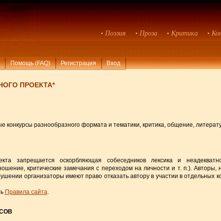
• Поэзия
• Проза
• Критика
• Ко
Помощь (FAQ)
Регистрация
Вход
НОГО ПРОЕКТА*
 конкурсы разнообразного формата и тематики, критика, общение, литерату
та запрещается оскорбляющая собеседников лексика и неадекватное
ошение, критические замечания с переходом на личности и т. п.). Авторы,
шении организаторы имеют право отказать автору в участии в отдельных к
ть
Правила сайта
.
РСОВ