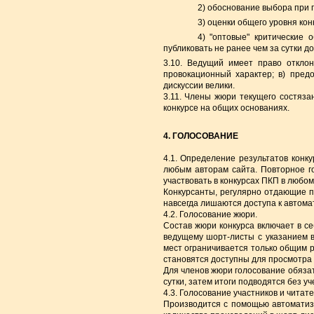
2) обоснование выбора при 
3) оценки общего уровня ко
4) "оптовые" критические 
публиковать не ранее чем за сутки д
3.10. Ведущий имеет право отклон
провокационный характер; в) пред
дискуссии велики.
3.11. Члены жюри текущего состяза
конкурсе на общих основаниях.
4. ГОЛОСОВАНИЕ
4.1. Определение результатов конку
любым авторам сайта. Повторное го
участвовать в конкурсах ПКП в любом
Конкурсанты, регулярно отдающие п
навсегда лишаются доступа к автом
4.2. Голосование жюри.
Состав жюри конкурса включает в се
ведущему шорт-листы с указанием в
мест ограничивается только общим р
становятся доступны для просмотра 
Для членов жюри голосование обязат
сутки, затем итоги подводятся без у
4.3. Голосование участников и читате
Производится с помощью автоматизи