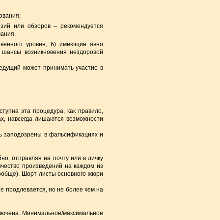
ования;
нзий или обзоров – рекомендуется
вания.
твенного уровня; б) имеющие явно
а шансы возникновения нездоровой
Ведущий может принимать участие в
ступна эта процедура, как правило,
ах, навсегда лишаются возможности
ть заподозрены в фальсификациях и
но, отправляя на почту или в личку
ичество произведений на каждом из
вообще). Шорт-листы основного жюри
е продлевается, но не более чем на
ключена. Минимальное/максимальное