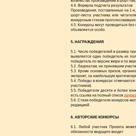
количество произведений в шорт-ли
4.4. Формула подсчета результатов.
Произведения, поставленные на 1-е,
шорт-листа участника или читател
конкурсным стихам проголосовавших 
4.5. Конкурсы могут проводиться без
объявляется особо.
5. НАГРАЖДЕНИЯ
5.1. Число победителей и размер при
выявляется один победитель из пол
победитель по версии жюри и по верс
5.2. Лауреатам, не принявшим участи
5.3. Кроме основных призов, орган
экспромт, за наибольшую критическую 
5.4. Победы в конкурсах отмечаются
участников).
5.5. Победители десяти и более ко
есть ссылка на полный список
лауре
5.6. Стихи-победители конкурсов мо
редакцией.
6. АВТОРСКИЕ КОНКУРСЫ
6.1. Любой участник Проекта може
обязанности ведущего входит: