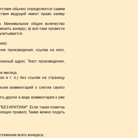
етствия обычно определяется самим
ствия ведущий имеет право заявку
но. Минимальное общее количество
енить конкурс; в) всё-таки провести
 учитывается.
ия):
ие произведения, ссылка на него,
анный адрес. Текст произведения,
ше месяца.
в и т. п.) без ссылки на страницу
ензии комментарий о снятии своего
ть другое в виде комментария к уже
у "БЕЗ КРИТИКИ". Если такая пометка
тоящих правил). Также можно подать
тяжении всего конкурса;