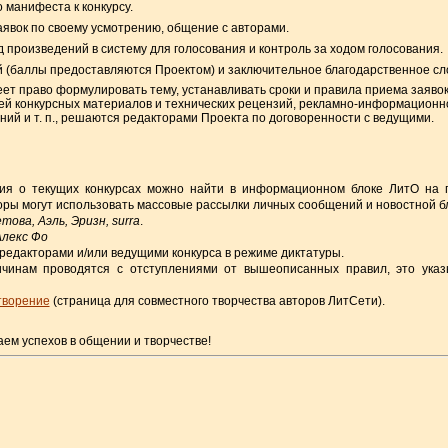
 манифеста к конкурсу.
аявок по своему усмотрению, общение с авторами.
од произведений в систему для голосования и контроль за ходом голосования.
 (баллы предоставляются Проектом) и заключительное благодарственное сл
еет право формулировать тему, устанавливать сроки и правила приема заявок
ией конкурсных материалов и технических рецензий, рекламно-информацион
ний и т. п., решаются редакторами Проекта по договоренности с ведущими.
ия о текущих конкурсах можно найти в информационном блоке ЛитО на г
ры могут использовать массовые рассылки личных сообщений и новостной бл
ова, Аэль, Эризн, surra
.
Алекс Фо
редакторами и/или ведущими конкурса в режиме диктатуры.
ричинам проводятся с отступлениями от вышеописанных правил, это указ
творение
(cтраница для совместного творчества авторов ЛитСети).
ем успехов в общении и творчестве!