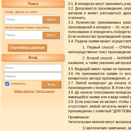
Поиск
3.1. В конкурсах могут принимать у
3.2. Допускаются произведения, оп
Слово, фраза на сайте
автором и может учитываться друг
отклонить.
Найти
3.3. Количество принимаемых раб
произведений в конкурсе – 10, если 
Автор [первые буквы никнейма]
голосование и определить победител
Найти
Если количество произведений превы
3.4. Подача заявки может осуществл
1. Первый способ – ОТКРЫТ
Случайные данные
непосредственно текст произведения
Вход
2. Второй способ – АНОНИМ
название, а также указание авторск
3.5. Ведущий имеет право не приним
3.6. Не принимаются заявки от кол
конкретного автора произведения, а 
3.7. Любой конкурсант до начала г
запомнить
Вход
произведения с конкурса. В этом слу
Забыл пароль
|
Регистрация
3.8. До начала голосования конкурс
имеющейся заявке или в виде новой 
3.9. Если участник не желает, чтобы
отсутствует, любой читатель может 
произведение с пометкой "ДЛЯ ПОВ
Примечание:
Читательские мнения могут высказы
1) критические замечания, 