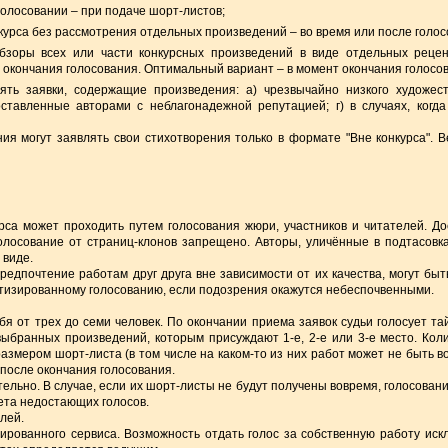
голосовании – при подаче шорт-листов;
нкурса без рассмотрения отдельных произведений – во время или после голос
обзоры всех или части конкурсных произведений в виде отдельных реце
о окончания голосования. Оптимальный вариант – в момент окончания голосо
ять заявки, содержащие произведения: а) чрезвычайно низкого художес
оставленные авторами с неблагонадежной репутацией; г) в случаях, когд
ния могут заявлять свои стихотворения только в формате "Вне конкурса". 
рса может проходить путем голосования жюри, участников и читателей. До
лосование от страниц-клонов запрещено. Авторы, уличённые в подтасовк
 виде.
редпочтение работам друг друга вне зависимости от их качества, могут бы
атизированному голосованию, если подозрения окажутся небеспочвенными.
бя от трех до семи человек. По окончании приема заявок судьи голосует тай
ыбранных произведений, которым присуждают 1-е, 2-е или 3-е место. Кол
азмером шорт-листа (в том числе на каком-то из них работ может не быть 
после окончания голосования.
ельно. В случае, если их шорт-листы не будут получены вовремя, голосовани
чета недостающих голосов.
лей.
рованного сервиса. Возможность отдать голос за собственную работу ис