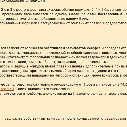
стах определяется ведущим.
 2-е и 3-е место в шорт-листах жюри, обычно получают 6, 4 и 2 балла соотв
я программно засчитывается по одному баллу (работам, поставленным на
авторов автоматически добавляется по одному баллу.
 привлечения жюри или с отступлениями от описанных правил. Порядок голос
зов зависят от количества участников и результатов конкурса и определяют
ного десятка конкурсных произведений (в общей сложности призовых мест
ии читательского голосования совпадает – он получает гран-при в двойном р
е в голосовании, призовые баллы, как правило, не перечисляются.
изаторы и ведущие конкурса имеют права назначать дополнительные призы 
активность, приз зрительских симпатий, приз лично от ведущего и т. п.).
 соответствующими наградами на авторских страницах (кроме конкурсов, в к
нкурсов получают положительную рекомендацию от Проекта и вносятся в "Из
атов ПКП
. Список обновляется ежемесячно.
гут включаться в подборки, анонсируемые на Главной странице, а также в сп
т предложить собственный конкурс, и после согласования с редакторами