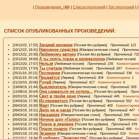
|
Произведения_
(
49
)
|
Список прочтений
|
Топ прочтений
|
СПИСОК ОПУБЛИКОВАННЫХ ПРОИЗВЕДЕНИЙ:
Загадай желание
• [24/12/22, 17:52]
[Поэзия без рубрики]
Прочтений: 121
К
Народное средство
• [16/12/22, 18:41]
[Юмористические стихи]
Прочтений
Любимому автору
• [03/12/22, 20:30]
[Поэзия без рубрики]
Прочтений: 72
А ты опять горда и непреклонна
• [23/12/20, 18:00]
[Любовная поэзия]
Нельзя
• [23/12/20, 17:57]
[Любовная поэзия]
Прочтений: 235
Комментарие
Ты считала
• [23/12/20, 17:53]
[Любовная поэзия]
Прочтений: 267
Коммент
Последнее
• [25/11/19, 20:21]
[Психологическая поэзия]
Прочтений: 336
Ком
Продаётся
• [25/11/19, 20:14]
[Лирика]
Прочтений: 304
Комментариев:
1
Ручей
• [21/10/19, 20:06]
[Лирика]
Прочтений: 417
Комментариев:
0
Выключатель
• [19/09/19, 21:44]
[Юмористические стихи]
Прочтений: 505
К
Она сдаваться не хотела...
• [12/08/19, 20:04]
[Поэзия без рубрики]
Проч
Свет в твоём окне
• [02/01/19, 20:54]
[Лирика]
Прочтений: 445
Коммента
Из пережитого
• [24/03/18, 17:35]
[Поэзия без рубрики]
Прочтений: 552
Ком
Март
• [09/03/18, 19:30]
[Поэзия без рубрики]
Прочтений: 459
Комментариев
Дело не в часах
• [09/03/18, 19:21]
[Поэзия без рубрики]
Прочтений: 447
К
Наказание
• [09/03/18, 19:19]
[Юмористические стихи]
Прочтений: 595
Комм
Ночное шоу «Голос»
• [05/03/18, 19:09]
[Поэзия без рубрики]
Прочтений: 
Пушок в деревне
• [04/03/18, 07:59]
[Поэзия без рубрики]
Прочтений: 476
Пушок подрос
• [04/03/18, 07:41]
[Поэзия без рубрики]
Прочтений: 486
Ком
Экзамен
• [26/01/18, 23:16]
[Юмористические стихи]
Прочтений: 519
Коммен
В рубрику "Знакомства"
• [22/12/17, 19:34]
[Поэзия без рубрики]
Прочтен