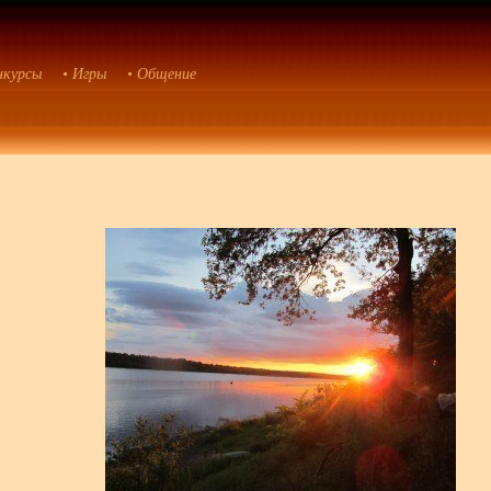
нкурсы
• Игры
• Общение