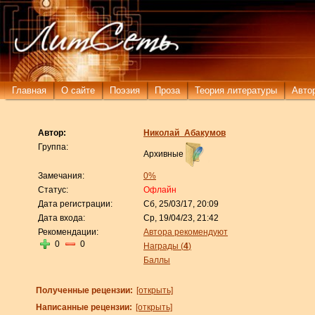
Главная
О сайте
Поэзия
Проза
Теория литературы
Авто
Автор:
Николай_Абакумов
Группа:
Архивные
Замечания:
0%
Статус:
Офлайн
Дата регистрации:
Сб, 25/03/17, 20:09
Дата входа:
Ср, 19/04/23, 21:42
Рекомендации:
Автора рекомендуют
0
0
Награды (
4
)
Баллы
Полученные рецензии:
[открыть]
Написанные рецензии:
[открыть]