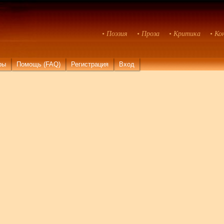
• Поэзия
• Проза
• Критика
• Ко
ры
Помощь (FAQ)
Регистрация
Вход