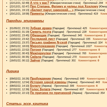
А что у вас?
• [22/12/21, 02:49]
[Юмористические стихи]
Прочтений: 294
Ко
Про Степана, Фатиму и челны под Хохлому
• [22/12/21, 02:47]
[Юмор
«Белеет парус одинокий... »
• [20/12/21, 19:13]
[Юмористические стихи
Приметы
• [20/12/21, 18:58]
[Юмористические стихи]
Прочтений: 419
Комме
Пародии, эпиграммы
Зубная драма
• [01/05/22, 23:31]
[Пародии]
Прочтений: 425
Комментарие
Смерть поэта
• [14/04/22, 01:19]
[Пародии]
Прочтений: 228
Комментариев
Обманщик
• [10/02/22, 23:45]
[Пародии]
Прочтений: 345
Комментариев:
2
Последний лист
• [10/02/22, 23:42]
[Пародии]
Прочтений: 335
Комментар
Письмо графине N-ской
• [10/02/22, 23:37]
[Пародии]
Прочтений: 324
Ко
Миропомазание
• [28/01/22, 18:03]
[Пародии]
Прочтений: 1027
Комментар
Погоня
• [16/01/22, 22:52]
[Пародии]
Прочтений: 277
Комментариев:
0
Межпереулки
• [16/01/22, 00:43]
[Пародии]
Прочтений: 765
Комментариев
Свёрла
• [16/01/22, 00:35]
[Пародии]
Прочтений: 270
Комментариев:
0
Зайчег
• [16/01/22, 00:12]
[Пародии]
Прочтений: 301
Комментариев:
0
Лирика
Пробуждение
• [09/02/22, 16:26]
[Лирика]
Прочтений: 649
Комментариев:
История одной измены
• [09/02/22, 12:54]
[Лирика]
Прочтений: 443
Комм
Булату
• [08/02/22, 14:10]
[Лирика]
Прочтений: 306
Комментариев:
4
Голос Булата
• [07/02/22, 12:39]
[Лирика]
Прочтений: 607
Комментариев:
По причине по причинной
• [24/01/22, 22:13]
[Лирика]
Прочтений: 354
К
Статьи, эссе, критика