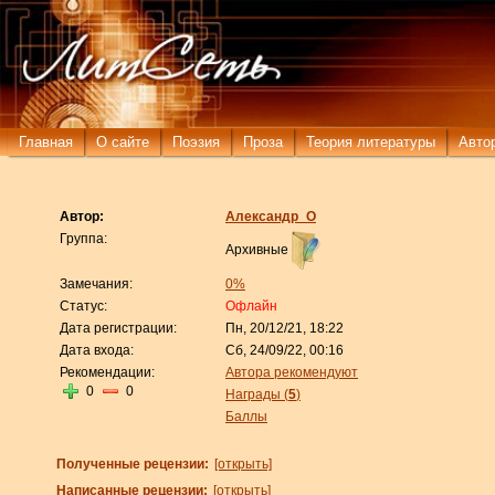
Главная
О сайте
Поэзия
Проза
Теория литературы
Авто
Автор:
Александр_О
Группа:
Архивные
Замечания:
0%
Статус:
Офлайн
Дата регистрации:
Пн, 20/12/21, 18:22
Дата входа:
Сб, 24/09/22, 00:16
Рекомендации:
Автора рекомендуют
0
0
Награды (
5
)
Баллы
Полученные рецензии:
[открыть]
Написанные рецензии:
[открыть]