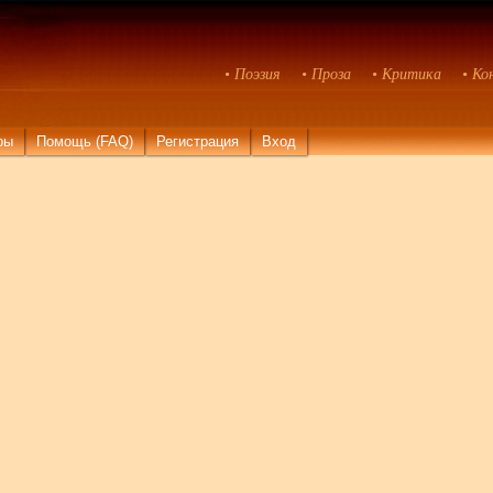
• Поэзия
• Проза
• Критика
• Ко
ры
Помощь (FAQ)
Регистрация
Вход