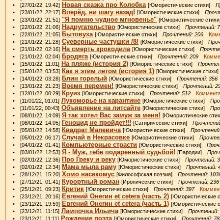
Новая сказка про Колобка
• [27/01/22, 19:42]
[Юмористические стихи]
П
Вперёд, ни шагу назад!
• [23/01/22, 22:17]
[Юмористические стихи]
Прочт
"Я помню чудное мгновенье"
• [23/01/22, 21:51]
[Юмористические сти
Надругательство
• [22/01/22, 21:06]
[Юмористические стихи]
Прочтений: 
Бытовуха
• [22/01/22, 21:05]
[Юмористические стихи]
Прочтений: 206
Комм
Суеверные частушки /8/
• [21/01/22, 21:28]
[Юмористические стихи]
Проч
На смерть крокодила
• [21/01/22, 02:16]
[Юмористические стихи]
Прочте
Бродяга
• [21/01/22, 02:04]
[Юмористические стихи]
Прочтений: 209
Коммен
На пляже (история 2)
• [15/01/22, 11:01]
[Юмористические стихи]
Прочтен
Как я этим летом (история 1)
• [15/01/22, 03:53]
[Юмористические стих
Блин горелый
• [14/01/22, 03:28]
[Юмористические стихи]
Прочтений: 356
Время перемен!
• [13/01/22, 21:23]
[Юмористические стихи]
Прочтений: 2
Круиз
• [12/01/22, 00:29]
[Юмористические стихи]
Прочтений: 512
Коммента
Лукоморье на карантине
• [11/01/22, 01:01]
[Юмористические стихи]
Про
Объявление на литсайте
• [11/01/22, 00:43]
[Юмористические стихи]
Про
Я так хотел Вас замуж за меня!
• [08/01/22, 14:09]
[Юмористические ст
Геноцид не пройдет!!!
• [08/01/22, 14:05]
[Сатирические стихи]
Прочтений
Квадрат Малевича
• [05/01/22, 14:58]
[Юмористические стихи]
Прочтений:
Случай в Некрасовке
• [05/01/22, 06:17]
[Юмористические стихи]
Прочтен
Компьютерные страсти
• [04/01/22, 01:41]
[Юмористические стихи]
Проч
Я - Муж, тебе подаренный судьбой!
• [03/01/22, 12:53]
[Пародии]
Проч
Про Греку и реку
• [02/01/22, 12:36]
[Юмористические стихи]
Прочтений: 
Мама мыла раму
• [02/01/22, 12:34]
[Юмористические стихи]
Прочтений: 
Хомо насекомус
• [28/12/21, 15:20]
[Философская поэзия]
Прочтений: 103
Курортный роман
• [27/12/21, 01:41]
[Иронические стихи]
Прочтений: 236
Критик
• [25/12/21, 09:23]
[Юмористические стихи]
Прочтений: 397
Коммент
Евгений Онегин et cetera (часть 2)
• [23/12/21, 20:16]
[Юмористические
Евгений Онегин et cetera (часть 1)
• [23/12/21, 19:59]
[Юмористические
Лампочка Ильича
• [23/12/21, 11:15]
[Юмористические стихи]
Прочтений: 
Рождение поэта
• [23/12/21, 11:11]
[Юмористические стихи]
Прочтений: 78