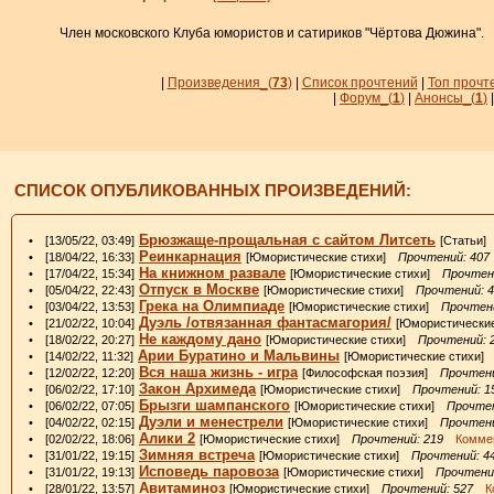
Член московского Клуба юмористов и сатириков "Чёртова Дюжина".
|
Произведения_
(
73
)
|
Список прочтений
|
Топ прочт
|
Форум_
(
1
)
|
Анонсы_
(
1
)
СПИСОК ОПУБЛИКОВАННЫХ ПРОИЗВЕДЕНИЙ:
Брюзжаще-прощальная с сайтом Литсеть
• [13/05/22, 03:49]
[Статьи
Реинкарнация
• [18/04/22, 16:33]
[Юмористические стихи]
Прочтений: 407
На книжном развале
• [17/04/22, 15:34]
[Юмористические стихи]
Прочтен
Отпуск в Москве
• [05/04/22, 22:43]
[Юмористические стихи]
Прочтений: 
Грека на Олимпиаде
• [03/04/22, 13:53]
[Юмористические стихи]
Прочтени
Дуэль /отвязанная фантасмагория/
• [21/02/22, 10:04]
[Юмористически
Не каждому дано
• [18/02/22, 20:27]
[Юмористические стихи]
Прочтений: 
Арии Буратино и Мальвины
• [14/02/22, 11:32]
[Юмористические стихи
Вся наша жизнь - игра
• [12/02/22, 12:20]
[Философская поэзия]
Прочтени
Закон Архимеда
• [06/02/22, 17:10]
[Юмористические стихи]
Прочтений: 1
Брызги шампанского
• [06/02/22, 07:05]
[Юмористические стихи]
Прочтен
Дуэли и менестрели
• [04/02/22, 02:15]
[Юмористические стихи]
Прочтени
Алики 2
• [02/02/22, 18:06]
[Юмористические стихи]
Прочтений: 219
Коммен
Зимняя встреча
• [31/01/22, 19:15]
[Юмористические стихи]
Прочтений: 4
Исповедь паровоза
• [31/01/22, 19:13]
[Юмористические стихи]
Прочтени
Авитаминоз
• [28/01/22, 13:57]
[Юмористические стихи]
Прочтений: 527
Ко