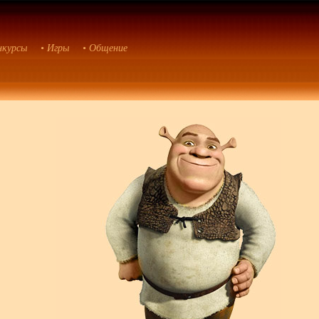
нкурсы
• Игры
• Общение