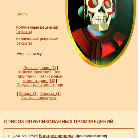
Баллы
Полученные рецензии:
[открыть]
Написанные рецензии:
[открыть]
Умер со смеху.
|
Произведения_
(
1
)
|
Список прочтений
|
Топ
прочтений
|
Написанные
комментарии_
(
83
)
|
Полученные комментарии
|
|
Файлы_
(
1
)
|
Анонсы_
(
1
)
|
Участие в конкурсах
|
СПИСОК ОПУБЛИКОВАННЫХ ПРОИЗВЕДЕНИЙ:
В нутре природы
• [23/01/23, 22:39]
[Иронические стихи]