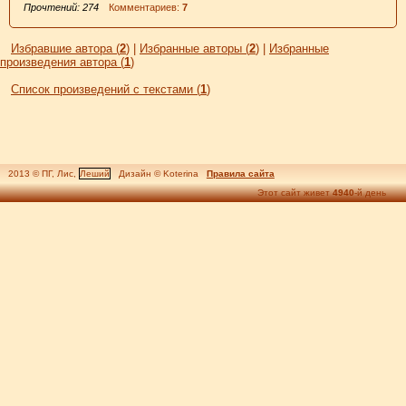
Прочтений: 274
Комментариев:
7
Избравшие автора (
2
)
|
Избранные авторы (
2
)
|
Избранные
произведения автора (
1
)
Список произведений с текстами (
1
)
2013 © ПГ, Лис,
Леший
Дизайн © Koterina
Правила сайта
Этот сайт живет
4940
-й день