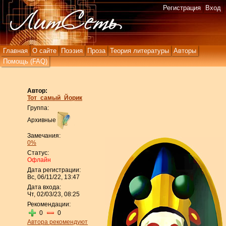
Регистрация
Вход
Главная
О сайте
Поэзия
Проза
Теория литературы
Авторы
Помощь (FAQ)
Автор:
Тот_самый_Йорик
Группа:
Архивные
Замечания:
0%
Статус:
Офлайн
Дата регистрации:
Вс, 06/11/22, 13:47
Дата входа:
Чт, 02/03/23, 08:25
Рекомендации:
0
0
Автора рекомендуют