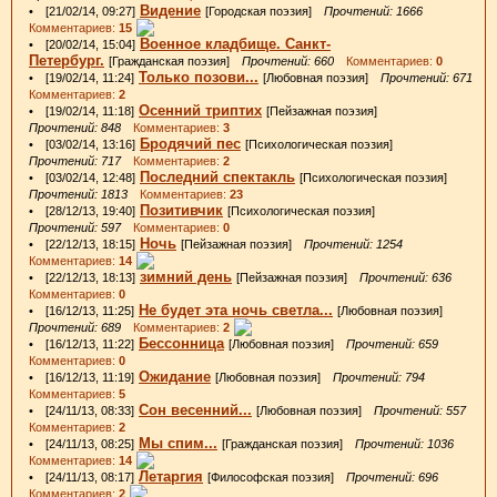
Видение
• [21/02/14, 09:27]
[Городская поэзия]
Прочтений: 1666
Комментариев:
15
Военное кладбище. Санкт-
• [20/02/14, 15:04]
Петербург.
[Гражданская поэзия]
Прочтений: 660
Комментариев:
0
Только позови...
• [19/02/14, 11:24]
[Любовная поэзия]
Прочтений: 671
Комментариев:
2
Осенний триптих
• [19/02/14, 11:18]
[Пейзажная поэзия]
Прочтений: 848
Комментариев:
3
Бродячий пес
• [03/02/14, 13:16]
[Психологическая поэзия]
Прочтений: 717
Комментариев:
2
Последний спектакль
• [03/02/14, 12:48]
[Психологическая поэзия]
Прочтений: 1813
Комментариев:
23
Позитивчик
• [28/12/13, 19:40]
[Психологическая поэзия]
Прочтений: 597
Комментариев:
0
Ночь
• [22/12/13, 18:15]
[Пейзажная поэзия]
Прочтений: 1254
Комментариев:
14
зимний день
• [22/12/13, 18:13]
[Пейзажная поэзия]
Прочтений: 636
Комментариев:
0
Не будет эта ночь светла...
• [16/12/13, 11:25]
[Любовная поэзия]
Прочтений: 689
Комментариев:
2
Бессонница
• [16/12/13, 11:22]
[Любовная поэзия]
Прочтений: 659
Комментариев:
0
Ожидание
• [16/12/13, 11:19]
[Любовная поэзия]
Прочтений: 794
Комментариев:
5
Сон весенний...
• [24/11/13, 08:33]
[Любовная поэзия]
Прочтений: 557
Комментариев:
2
Мы спим...
• [24/11/13, 08:25]
[Гражданская поэзия]
Прочтений: 1036
Комментариев:
14
Летаргия
• [24/11/13, 08:17]
[Философская поэзия]
Прочтений: 696
Комментариев:
2