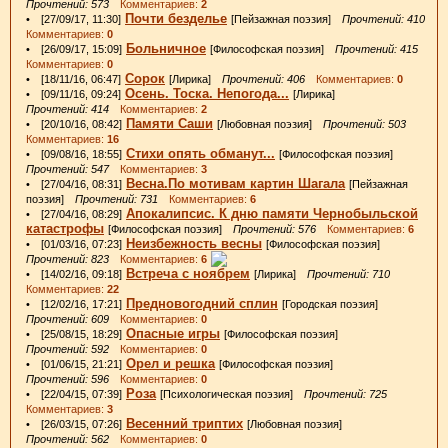
Прочтений: 573
Комментариев:
2
Почти безделье
• [27/09/17, 11:30]
[Пейзажная поэзия]
Прочтений: 410
Комментариев:
0
Больничное
• [26/09/17, 15:09]
[Философская поэзия]
Прочтений: 415
Комментариев:
0
Сорок
• [18/11/16, 06:47]
[Лирика]
Прочтений: 406
Комментариев:
0
Осень. Тоска. Непогода...
• [09/11/16, 09:24]
[Лирика]
Прочтений: 414
Комментариев:
2
Памяти Саши
• [20/10/16, 08:42]
[Любовная поэзия]
Прочтений: 503
Комментариев:
16
Стихи опять обманут...
• [09/08/16, 18:55]
[Философская поэзия]
Прочтений: 547
Комментариев:
3
Весна.По мотивам картин Шагала
• [27/04/16, 08:31]
[Пейзажная
поэзия]
Прочтений: 731
Комментариев:
6
Апокалипсис. К дню памяти Чернобыльской
• [27/04/16, 08:29]
катастрофы
[Философская поэзия]
Прочтений: 576
Комментариев:
6
Неизбежность весны
• [01/03/16, 07:23]
[Философская поэзия]
Прочтений: 823
Комментариев:
6
Встреча с ноябрем
• [14/02/16, 09:18]
[Лирика]
Прочтений: 710
Комментариев:
22
Предновогодний сплин
• [12/02/16, 17:21]
[Городская поэзия]
Прочтений: 609
Комментариев:
0
Опасные игры
• [25/08/15, 18:29]
[Философская поэзия]
Прочтений: 592
Комментариев:
0
Орел и решка
• [01/06/15, 21:21]
[Философская поэзия]
Прочтений: 596
Комментариев:
0
Роза
• [22/04/15, 07:39]
[Психологическая поэзия]
Прочтений: 725
Комментариев:
3
Весенний триптих
• [26/03/15, 07:26]
[Любовная поэзия]
Прочтений: 562
Комментариев:
0