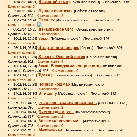
Весенний гимн
• [18/03/15, 08:21]
[Пейзажная поэзия]
Прочтений: 448
Комментариев:
0
Лунная фантазия
• [29/01/15, 06:38]
[Пейзажная поэзия]
Прочтений: 809
Комментариев:
2
Осеннее
• [19/12/14, 12:41]
[Философская поэзия]
Прочтений: 912
Комментариев:
11
Декабрьское ОРЗ
• [08/12/14, 15:26]
[Юмористические стихи]
Прочтений: 436
Комментариев:
2
Зима
• [30/11/14, 10:28]
[Пейзажная поэзия]
Прочтений: 674
Комментариев:
4
В картинной галерее
• [25/11/14, 06:53]
[Лирика]
Прочтений: 694
Комментариев:
2
В парке. Осенний эскиз
• [18/11/14, 10:39]
[Пейзажная поэзия]
Прочтений: 932
Комментариев:
4
Зима. В ожидании конца света
• [16/11/14, 17:34]
[Мистическая
поэзия]
Прочтений: 696
Комментариев:
0
Туман
• [16/11/14, 17:31]
[Психологическая поэзия]
Прочтений: 601
Комментариев:
0
Ночной кошмар
• [16/11/14, 17:28]
[Мистическая поэзия]
Прочтений: 712
Комментариев:
2
В тишину
• [14/11/14, 06:30]
[Любовная поэзия]
Прочтений: 883
Комментариев:
12
эта осень застала врасплох...
• [27/10/14, 06:45]
[Любовная поэзия]
Прочтений: 898
Комментариев:
2
Листопады идут...
• [27/10/14, 06:41]
[Философская поэзия]
Прочтений: 637
Комментариев:
2
За семью печалями...
• [27/10/14, 06:31]
[Авторские песни]
Прочтений: 728
Комментариев:
0
Межсезонье
• [23/10/14, 21:35]
[Пейзажная поэзия]
Прочтений: 650
Комментариев:
0