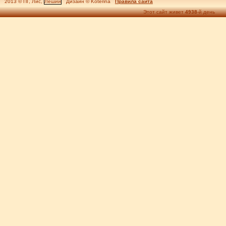
2013 © ПГ, Лис,
Леший
Дизайн © Koterina
Правила сайта
Этот сайт живет
4938
-й день