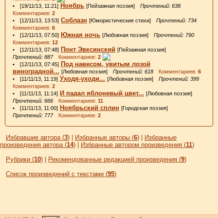
Ноябрь
• [19/11/13, 11:21]
[Пейзажная поэзия]
Прочтений: 638
Комментариев:
2
Соблазн
• [12/11/13, 13:53]
[Юмористические стихи]
Прочтений: 734
Комментариев:
6
Южная ночь
• [12/11/13, 07:50]
[Любовная поэзия]
Прочтений: 790
Комментариев:
12
Понт Эвксинский
• [12/11/13, 07:48]
[Пейзажная поэзия]
Прочтений: 887
Комментариев:
2
Под навесом, увитым лозой
• [12/11/13, 07:45]
виноградной...
[Любовная поэзия]
Прочтений: 618
Комментариев:
6
Уходя-уходи...
• [11/11/13, 11:19]
[Любовная поэзия]
Прочтений: 399
Комментариев:
2
И падал яблоневый цвет...
• [11/11/13, 11:14]
[Любовная поэзия]
Прочтений: 666
Комментариев:
11
Ноябрьский сплин
• [11/11/13, 11:00]
[Городская поэзия]
Прочтений: 777
Комментариев:
2
Избравшие автора (
3
)
|
Избранные авторы (
6
)
|
Избранные
произведения автора (
14
)
|
Избранные автором произведения (
11
)
Рубрики (
10
)
|
Рекомендованные редакцией произведения (
9
)
Список произведений с текстами (
95
)