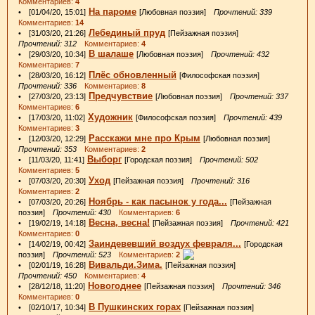
Комментариев:
4
На пароме
• [01/04/20, 15:01]
[Любовная поэзия]
Прочтений: 339
Комментариев:
14
Лебединый пруд
• [31/03/20, 21:26]
[Пейзажная поэзия]
Прочтений: 312
Комментариев:
4
В шалаше
• [29/03/20, 10:34]
[Любовная поэзия]
Прочтений: 432
Комментариев:
7
Плёс обновленный
• [28/03/20, 16:12]
[Философская поэзия]
Прочтений: 336
Комментариев:
8
Предчувствие
• [27/03/20, 23:13]
[Любовная поэзия]
Прочтений: 337
Комментариев:
6
Художник
• [17/03/20, 11:02]
[Философская поэзия]
Прочтений: 439
Комментариев:
3
Расскажи мне про Крым
• [12/03/20, 12:29]
[Любовная поэзия]
Прочтений: 353
Комментариев:
2
Выборг
• [11/03/20, 11:41]
[Городская поэзия]
Прочтений: 502
Комментариев:
5
Уход
• [07/03/20, 20:30]
[Пейзажная поэзия]
Прочтений: 316
Комментариев:
2
Ноябрь - как пасынок у года...
• [07/03/20, 20:26]
[Пейзажная
поэзия]
Прочтений: 430
Комментариев:
6
Весна, весна!
• [19/02/19, 14:18]
[Пейзажная поэзия]
Прочтений: 421
Комментариев:
0
Заиндевевший воздух февраля...
• [14/02/19, 00:42]
[Городская
поэзия]
Прочтений: 523
Комментариев:
2
Вивальди.Зима.
• [02/01/19, 16:28]
[Пейзажная поэзия]
Прочтений: 450
Комментариев:
4
Новогоднее
• [28/12/18, 11:20]
[Пейзажная поэзия]
Прочтений: 346
Комментариев:
0
В Пушкинских горах
• [02/10/17, 10:34]
[Пейзажная поэзия]