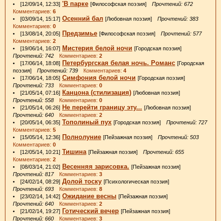
'В парке
• [12/09/14, 12:33]
[Философская поэзия]
Прочтений: 672
Комментариев:
6
Осенний бал
• [03/09/14, 15:17]
[Любовная поэзия]
Прочтений: 383
Комментариев:
0
Предзимье
• [13/08/14, 20:05]
[Философская поэзия]
Прочтений: 577
Комментариев:
2
Мистерия белой ночи
• [19/06/14, 16:07]
[Городская поэзия]
Прочтений: 742
Комментариев:
2
Петербургская белая ночь. Романс
• [17/06/14, 18:08]
[Городская
поэзия]
Прочтений: 739
Комментариев:
4
Симфония белой ночи
• [17/06/14, 18:05]
[Городская поэзия]
Прочтений: 733
Комментариев:
0
Канцона (стилизация)
• [21/05/14, 07:16]
[Любовная поэзия]
Прочтений: 558
Комментариев:
0
Не перейти границу эту...
• [21/05/14, 06:26]
[Любовная поэзия]
Прочтений: 640
Комментариев:
2
Тополиный пух
• [20/05/14, 06:35]
[Городская поэзия]
Прочтений: 727
Комментариев:
5
Полнолуние
• [15/05/14, 12:36]
[Пейзажная поэзия]
Прочтений: 503
Комментариев:
0
Тишина
• [12/05/14, 10:21]
[Пейзажная поэзия]
Прочтений: 655
Комментариев:
2
Весенняя зарисовка.
• [08/03/14, 21:02]
[Пейзажная поэзия]
Прочтений: 817
Комментариев:
3
Долой тоску
• [24/02/14, 08:29]
[Психологическая поэзия]
Прочтений: 693
Комментариев:
8
Ожидание весны
• [23/02/14, 14:42]
[Пейзажная поэзия]
Прочтений: 640
Комментариев:
2
Готический вечер
• [21/02/14, 19:27]
[Пейзажная поэзия]
Прочтений: 660
Комментариев:
3