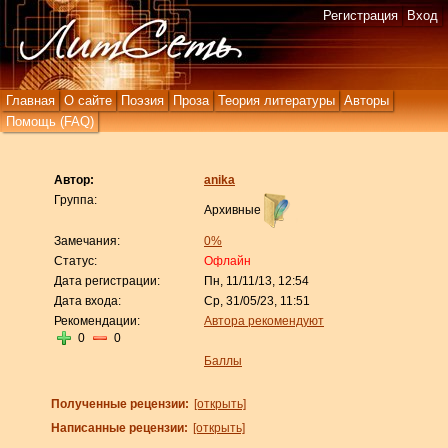
Регистрация
Вход
Главная
О сайте
Поэзия
Проза
Теория литературы
Авторы
Помощь (FAQ)
Автор:
anika
Группа:
Архивные
Замечания:
0%
Статус:
Офлайн
Дата регистрации:
Пн, 11/11/13, 12:54
Дата входа:
Ср, 31/05/23, 11:51
Рекомендации:
Автора рекомендуют
0
0
Баллы
Полученные рецензии:
[открыть]
Написанные рецензии:
[открыть]