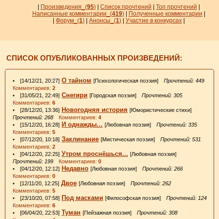
|
Произведения_
(
95
)
|
Список прочтений
|
Топ прочтений
|
Написанные комментарии_
(
419
)
|
Полученные комментарии
|
|
Форум_
(
1
)
|
Анонсы_
(
1
)
|
Участие в конкурсах
|
СПИСОК ОПУБЛИКОВАННЫХ ПРОИЗВЕДЕНИЙ:
О тайном
• [14/12/21, 20:27]
[Психологическая поэзия]
Прочтений: 449
Комментариев:
2
Снегири
• [31/05/21, 22:49]
[Городская поэзия]
Прочтений: 305
Комментариев:
6
Новогодняя история
• [28/12/20, 13:36]
[Юмористические стихи]
Прочтений: 268
Комментариев:
4
И однажды...
• [15/12/20, 16:28]
[Любовная поэзия]
Прочтений: 335
Комментариев:
5
Заклинание
• [07/12/20, 10:18]
[Мистическая поэзия]
Прочтений: 531
Комментариев:
2
Утром проснёшься...
• [04/12/20, 22:25]
[Любовная поэзия]
Прочтений: 199
Комментариев:
0
Недавно
• [04/12/20, 12:12]
[Любовная поэзия]
Прочтений: 266
Комментариев:
0
Двое
• [12/11/20, 12:25]
[Любовная поэзия]
Прочтений: 262
Комментариев:
5
Под масками
• [23/10/20, 07:58]
[Философская поэзия]
Прочтений: 124
Комментариев:
6
Туман
• [06/04/20, 22:53]
[Пейзажная поэзия]
Прочтений: 308