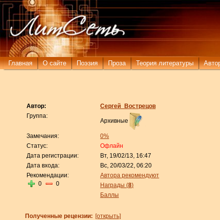
Главная
О сайте
Поэзия
Проза
Теория литературы
Авто
Автор:
Сергей_Вострецов
Группа:
Архивные
Замечания:
0%
Статус:
Офлайн
Дата регистрации:
Вт, 19/02/13, 16:47
Дата входа:
Вс, 20/03/22, 06:20
Рекомендации:
Автора рекомендуют
0
0
Награды (
8
)
Баллы
Полученные рецензии:
[открыть]