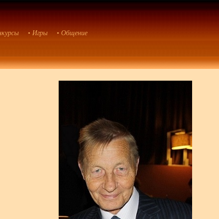
нкурсы
• Игры
• Общение