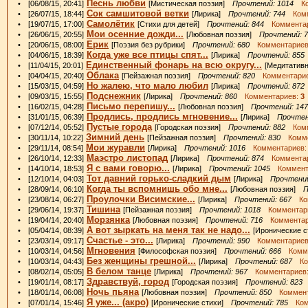
Песнь любви
• [06/08/15, 20:41]
[Мистическая поэзия]
Прочтений: 1014
Ко
Сок самшитовой ветки
• [26/07/15, 18:44]
[Лирика]
Прочтений: 744
Комм
Самолётик
• [19/07/15, 17:00]
[Стихи для детей]
Прочтений: 844
Комментар
Мои осенние дожди...
• [26/06/15, 20:55]
[Любовная поэзия]
Прочтений: 
Ерик
• [20/06/15, 08:00]
[Поэзия без рубрики]
Прочтений: 680
Комментариев
Когда уже все птицы спят...
• [04/06/15, 18:39]
[Лирика]
Прочтений: 855
Единственный фонарь на всю округу...
• [11/04/15, 20:01]
[Медитатив
Облака
• [04/04/15, 20:40]
[Пейзажная поэзия]
Прочтений: 820
Комментари
Но жалею, что мало любил
• [15/03/15, 04:59]
[Лирика]
Прочтений: 872
Подснежник
• [09/03/15, 15:55]
[Лирика]
Прочтений: 860
Комментариев:
3
Письмо перепишу...
• [16/02/15, 04:28]
[Любовная поэзия]
Прочтений: 14
Продлись, продлись мгновение...
• [31/01/15, 06:39]
[Лирика]
Прочтен
Пустые города
• [07/12/14, 05:52]
[Городская поэзия]
Прочтений: 882
Комм
Зимний день
• [30/11/14, 10:22]
[Пейзажная поэзия]
Прочтений: 830
Комме
Мои журавли
• [29/11/14, 08:54]
[Лирика]
Прочтений: 1016
Комментариев
Маэстро листопад
• [26/10/14, 12:33]
[Лирика]
Прочтений: 874
Комментар
Я с вами говорю...
• [14/10/14, 18:53]
[Лирика]
Прочтений: 1045
Коммент
Тот давний горько-сладкий дым
• [12/10/14, 04:03]
[Лирика]
Прочтений
Когда ты вспомнишь обо мне...
• [28/09/14, 06:10]
[Любовная поэзия]
П
Проулочки Висимские...
• [23/08/14, 06:27]
[Лирика]
Прочтений: 667
Ком
Тишина
• [29/06/14, 19:37]
[Пейзажная поэзия]
Прочтений: 1018
Комментар
Морзянка
• [19/04/14, 20:40]
[Любовная поэзия]
Прочтений: 716
Комментар
А вот зыркать на меня так не надо...
• [05/04/14, 08:39]
[Иронические 
Счастье - это...
• [23/03/14, 09:17]
[Лирика]
Прочтений: 990
Комментариев
Мгновения
• [10/03/14, 04:56]
[Философская поэзия]
Прочтений: 666
Комме
Без женщины грешной...
• [10/03/14, 04:43]
[Лирика]
Прочтений: 687
Ком
В белом танце
• [08/02/14, 05:05]
[Лирика]
Прочтений: 967
Комментариев
Здравствуй, город
• [19/01/14, 08:17]
[Городская поэзия]
Прочтений: 823
К
Ночь пьяна
• [18/01/14, 06:08]
[Любовная поэзия]
Прочтений: 850
Коммент
Я уже... (акро)
• [07/01/14, 15:46]
[Иронические стихи]
Прочтений: 785
Комм