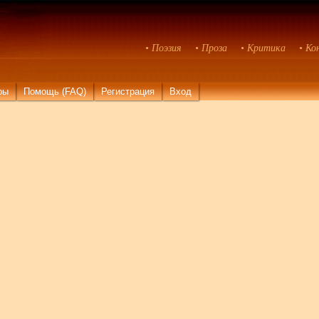
• Поэзия
• Проза
• Критика
• Ко
ры
Помощь (FAQ)
Регистрация
Вход