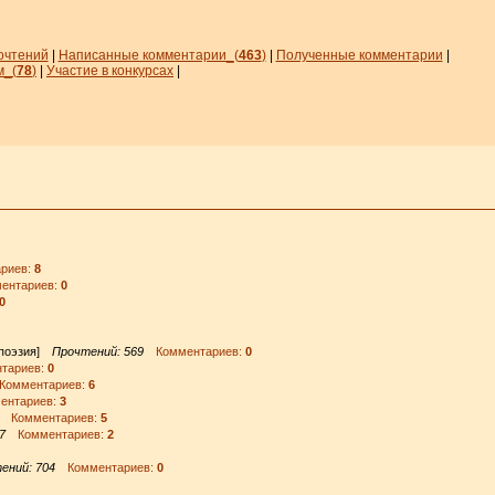
очтений
|
Написанные комментарии_
(
463
)
|
Полученные комментарии
|
м_
(
78
)
|
Участие в конкурсах
|
риев:
8
нтариев:
0
0
 поэзия]
Прочтений: 569
Комментариев:
0
тариев:
0
омментариев:
6
нтариев:
3
Комментариев:
5
7
Комментариев:
2
ений: 704
Комментариев:
0