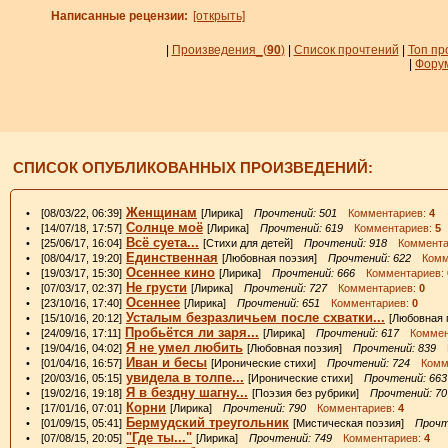
Написанные рецензии:
[открыть]
|
Произведения_
(
90
)
|
Список прочтений
|
Топ пр
|
Фору
СПИСОК ОПУБЛИКОВАННЫХ ПРОИЗВЕДЕНИЙ:
Женщинам
• [08/03/22, 06:39]
[Лирика]
Прочтений: 501
Комментариев:
4
Солнце моё
• [14/07/18, 17:57]
[Лирика]
Прочтений: 619
Комментариев:
5
Всё суета...
• [25/06/17, 16:04]
[Стихи для детей]
Прочтений: 918
Коммента
Единственная
• [08/04/17, 19:20]
[Любовная поэзия]
Прочтений: 622
Комме
Осеннее кино
• [19/03/17, 15:30]
[Лирика]
Прочтений: 666
Комментариев:
Не грусти
• [07/03/17, 02:37]
[Лирика]
Прочтений: 727
Комментариев:
0
Осеннее
• [23/10/16, 17:40]
[Лирика]
Прочтений: 651
Комментариев:
0
Усталым безразличьем после схватки...
• [15/10/16, 20:12]
[Любовная
Пробьётся ли заря...
• [24/09/16, 17:11]
[Лирика]
Прочтений: 617
Коммен
Я не умел любить
• [19/04/16, 04:02]
[Любовная поэзия]
Прочтений: 839
К
Иван и бесы
• [01/04/16, 16:57]
[Иронические стихи]
Прочтений: 724
Комме
увидела в толпе...
• [20/03/16, 05:15]
[Иронические стихи]
Прочтений: 663
Я в бездну шагну...
• [19/02/16, 19:18]
[Поэзия без рубрики]
Прочтений: 70
Корни
• [17/01/16, 07:01]
[Лирика]
Прочтений: 790
Комментариев:
4
Бермудский треугольник
• [01/09/15, 05:41]
[Мистическая поэзия]
Прочт
"Где ты..."
• [07/08/15, 20:05]
[Лирика]
Прочтений: 749
Комментариев:
4