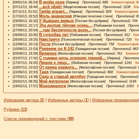
В моём окне
• [04/01/14, 06:24]
[Лирика]
Прочтений: 689
Комментариев:
0
...всё уйдёт
• [07/12/13, 18:44]
[Медитативная поэзия]
Прочтений: 1108
Ком
Тапёр играет...
• [07/11/13, 01:51]
[Лирика]
Прочтений: 829
Комментариев
Моль ананасная
• [17/10/13, 02:52]
[Юмористические стихи]
Прочтений: 8
У бывших живых
• [29/09/13, 16:32]
[Поэзия без рубрики]
Прочтений: 704
Эта долгая тёплая осень...
• [27/09/13, 22:17]
[Пейзажная поэзия]
Прочт
...там беспечности волн...
• [27/09/13, 20:54]
[Поэзия без рубрики]
Прочт
В сугробах лет
• [26/09/13, 20:00]
[Пейзажная поэзия]
Прочтений: 912
Комм
Навстречу
• [26/09/13, 19:25]
[Психологическая поэзия]
Прочтений: 720
Ком
Пусти
• [12/08/13, 20:13]
[Поэзия без рубрики]
Прочтений: 758
Комментарие
Реквием по К-141
• [10/08/13, 21:03]
[Гражданская поэзия]
Прочтений: 863
Времена
• [03/08/13, 18:39]
[Философская поэзия]
Прочтений: 761
Коммент
С годами ночь осенняя темней...
• [31/07/13, 17:42]
[Лирика]
Прочтени
Лицом к лицу...
• [17/07/13, 19:25]
[Любовная поэзия]
Прочтений: 1241
Ком
От крика первого...
• [10/07/13, 10:02]
[Философская поэзия]
Прочтений: 
Таня
• [22/06/13, 10:33]
[Гражданская поэзия]
Прочтений: 868
Комментарие
Сяду в старый автобус
• [27/03/13, 14:39]
[Городская поэзия]
Прочтений:
Мой метроном
• [20/02/13, 08:35]
[Философская поэзия]
Прочтений: 1149
К
Монодиалоги
• [19/02/13, 17:57]
[Философская поэзия]
Прочтений: 1063
Ко
Избравшие автора (
2
)
|
Избранные авторы (
1
)
|
Избранные произведения
Рубрики (
13
)
Список произведений с текстами (
90
)