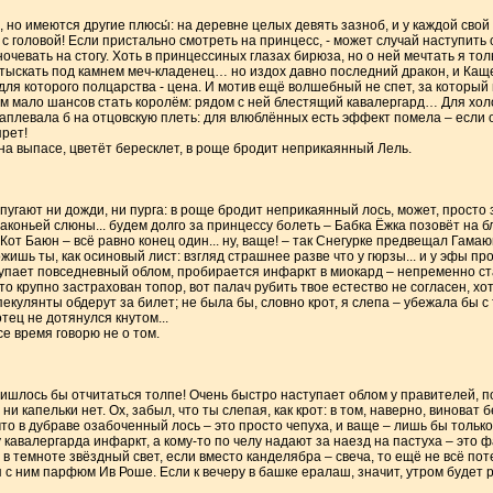
но имеются другие плюсы́: на деревне целых девять зазноб, и у каждой свой 
 с головой! Если пристально смотреть на принцесс, - может случай наступить 
очевать на стогу. Хоть в принцессиных глазах бирюза, но о ней мечтать я толь
 отыскать под камнем меч-кладенец… но издох давно последний дракон, и Ка
 для которого полцарства - цена. И мотив ещё волшебный не спет, за которы
м мало шансов стать королём: рядом с ней блестящий кавалергард… Для хол
 наплевала б на отцовскую плеть: для влюблённых есть эффект помела – если
рет!
на выпасе, цветёт бересклет, в роще бродит неприкаянный Лель.
 пугают ни дожди, ни пурга: в роще бродит неприкаянный лось, может, просто 
коньей слюны... будем долго за принцессу болеть – Бабка Ёжка позовёт на б
Кот Баюн – всё равно конец один... ну, ваще! – так Снегурке предвещал Гамаю
шь ты, как осиновый лист: взгляд страшнее разве что у гюрзы... и у эфы про
тупает повседневный облом, пробирается инфаркт в миокард – непременно ст
 крупно застрахован топор, вот палач рубить твое естество не согласен, хоть
пекулянты обдерут за билет; не была бы, словно крот, я слепа – убежала бы с
тец не дотянулся кнутом...
се время говорю не о том.
ришлось бы отчитаться толпе! Очень быстро наступает облом у правителей, 
и капельки нет. Ох, забыл, что ты слепая, как крот: в том, наверно, виноват б
что в дубраве озабоченный лось – это просто чепуха, и ваще – лишь бы тольк
 кавалергарда инфаркт, а кому-то по челу надают за наезд на пастуха – это ф
 темноте звёздный свет, если вместо канделябра – свеча, то ещё не всё пот
с ним парфюм Ив Роше. Если к вечеру в башке ералаш, значит, утром будет ра