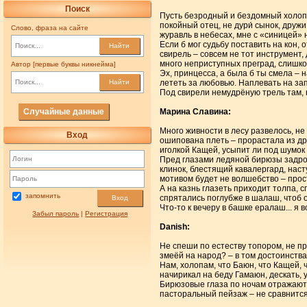
Поиск
Пусть безродный и бездомный холоп, 
покойный отец, не дури́ сынок, дружи
Слово, фраза на сайте
журавль в небесах, мне с «синицей» н
Если б мог судьбу поставить на кон,
Найти
свирель – совсем не тот инструмент,
много неприступных преград, слишко
Автор [первые буквы никнейма]
Эх, принцесса, а была б ты смела –
лететь за любовью. Наплевать на зап
Найти
Под свирели немудрёную трель там, 
Случайные данные
Марина Славина:
Много живности в лесу развелось, не
Вход
ошипована плеть – прорастала из дра
иголкой Кащей, усыпит ли под шумок 
Пред глазами ледяной бирюзы задрожи
клинок, блестящий кавалергард, нас
мотивом будет не волшебство – просто
А на казнь глазеть приходит толпа, с
запомнить
спрятались поглубже в шалаш, чтоб о
Вход
Что-то к вечеру в башке ералаш... я в
Забыл пароль
|
Регистрация
Danish:
Не спеши по естеству топором, не п
змеёй на народ? – в том достоинства н
Нам, холопам, что Баюн, что Кащей, 
начирикал на беду Гамаюн, дескать, у
Бирюзовые глаза по ночам отражают в
пасторальный пейзаж – не сравнится 