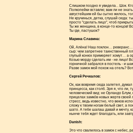
Слишком поздно я увидела... Шок. Кт
Полкопейки вставлю; вам ли не знать, 
августейшим ей бы сытно жилось, толь
Не кручинься, детка, слушай сюда: т
просто "сделать лицо", чтоб прикры
Ты же женщина, в конце-то концов! Вс
Ты где, пастушок?
Марина Славина:
Ой, Алёна! Наш поклон… реверанс… р
сыр: чем запретнее таинственный пло
глупый конюх примеряет хомут… а орал
Козью морду сделать им - не лицо! В
горничной забрался в постель - и ш
Разве замок мой похож на отель? Во
Сергей Речкалов:
Ох, как вовремя сюда залетел, думал
принцесса, как столб. Зря я, что ли,
человеческий вид: не Орландо Блум, н
прицелах замкóв новых жертв своей л
стресс, ведь известно, что веков ис
сложу к твоим ногам белый свет, а по
шато. А тебе шалаш давай и мечту, ка
нынче тебя ждет благодать, или завт
Danish:
Это что свалилось в замок с небес, р