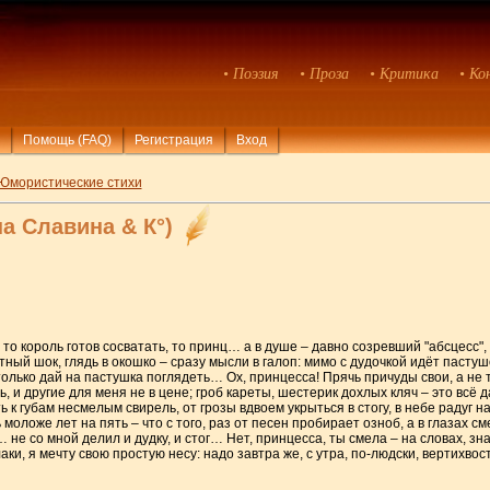
• Поэзия
• Проза
• Критика
• Ко
Помощь (FAQ)
Регистрация
Вход
Юмористические стихи
а Славина & К°)
- то король готов сосватать, то принц… а в душе – давно созревший "абсцесс",
тный шок, глядь в окошко – сразу мысли в галоп: мимо с дудочкой идёт пастуш
 только дай на пастушка поглядеть… Ох, принцесса! Прячь причуды свои, а н
, и другие для меня не в цене; гроб кареты, шестерик дохлых кляч – это всё 
ь к губам несмелым свирель, от грозы вдвоем укрыться в стогу, в небе радуг
оложе лет на пять – что с того, раз от песен пробирает озноб, а в глазах см
е со мной делил и дудку, и стог… Нет, принцесса, ты смела – на словах, зн
ки, я мечту свою простую несу: надо завтра же, с утра, по-людски, вертихвос