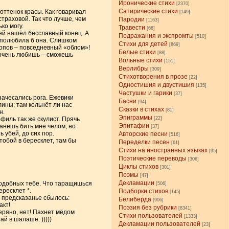
Иронические стихи
[2370]
Сатирические стихи
оттенок красы. Как говаривал
[149]
страховой. Так что лучше, чем
Пародии
[1163]
ко могу.
Травести
[66]
щей нашёл бесславный конец. А
Подражания и экспромты
[510]
й полюбила б она. Слишком
Стихи для детей
[869]
опов – повседневный «облом»!
Белые стихи
[88]
 очень любишь – сможешь
Вольные стихи
[151]
Верлибры
[309]
Стихотворения в прозе
[22]
Одностишия и двустишия
[135]
Частушки и гарики
[37]
зачесались рога. Ежевики
Басни
[94]
лины; там кольнёт ли нас
Сказки в стихах
[81]
н.
Эпиграммы
филь так же скулист. Прячь
[22]
Эпитафии
анешь бить мне челом; но
[37]
 убей, до сих пор.
Авторские песни
[516]
 тобой в бересклет, там бы
Переделки песен
[61]
Стихи на иностранных языках
[95]
Поэтические переводы
[306]
Циклы стихов
[301]
Поэмы
[47]
Декламации
подобных тебе. Что таращишься
[506]
ересклет *.
Подборки стихов
[145]
о предсказанье сбылось:
Белиберда
[906]
акт!
Поэзия без рубрики
[8341]
еряно, нет! Пахнет мёдом
Стихи пользователей
[1333]
й в шалаше. )))))
Декламации пользователей
[23]