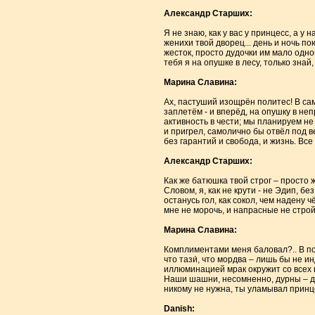
Александр Старших:
Я не знаю, как у вас у принцесс, а у
женихи твой дворец... день и ночь пою
жесток, просто дудочки им мало одной
тебя я на опушке в лесу, только знай,
Марина Славина:
Ах, пастуший изощрён политес! В сам
заплетём - и вперёд, на опушку в неп
активность в чести; мы планируем не р
и пригрел, самолично бы отвёл под ве
без гарантий и свобода, и жизнь. Все
Александр Старших:
Как же батюшка твой строг – просто ж
Словом, я, как не крути - не Эдип, б
останусь гол, как сокол, чем надену ч
мне не морочь, и напрасные не строй 
Марина Славина:
Комплиментами меня баловал?.. В позе
что тази́, что мордва – лишь бы не ин
иллюминацией мрак окружит со всех в
Наши шашни, несомненно, дурны – дай
никому не нужна, ты уламывал принце
Danish: