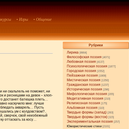
нкурсы
• Игры
• Общение
Рубрики
Лирика
[8904]
Философская поэзия
[4071]
Любовная поэзия
[4137]
Психологическая поэзия
[1877]
Городская поэзия
[1552]
Пейзажная поэзия
[1909]
Мистическая поэзия
[1350]
Гражданская поэзия
[1237]
Историческая поэзия
[296]
 и ни скальпель не поможет, ни
Мифологическая поэзия
[205]
ок и ресницами на девок – хлоп-
Медитативная поэзия
е то достанет батюшка плеть…
[210]
Религиозная поэзия
давно наскучило мне: лучше
[175]
 наблюдать акварель… Пусть
Альбомная поэзия
[110]
ешались ум с колдовством?..
Твердые формы (запад)
[263]
ай, сверчок, свой неизбежный
Твердые формы (восток)
[115]
тку оттаскать за косу…
Экспериментальная поэзия
[257]
Юмористические стихи
[2101]