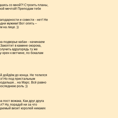
дшись со мной?! Строить планы,
вной мечтой! Преподам тебе
агодарности и совести - нет! Не
одни мужики! Вот опять –
м на лице. ))
на подворье кабан - начинаем
Закоптит в камине окорока,
олучить вдругорядь ту же
-хрен к ветчине, по бокалам
бой дойдём до конца. Не телился
поз! Но под пристальным
подальше... на Марс. Всё равно
последнюю роль :))
а пост вожака. Как друг друга
л? Ну, порадуй ни за что
даемый визит королей никаких