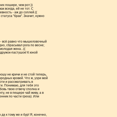
их пошире, чем рот.))
ак всегда, ей не тот. С
евность - аж до соплей.((
статуса "брак". Значит, нужно
 - всё равно что мышеловочный
дно, сбрасывал рога по весне;
молодая жена...((
 дружок-пастушок! К юной
ошу не кричи и не стой теперь,
городных кровей. Что ж, узри мой
ерти и рассматривать в
ти. Понимаю, для тебя это
бовь твою отвечу сполна и
ту, не в пещере чай живу, а в
енник по части греха). Или
да к тому же и бур! Я, конечно,