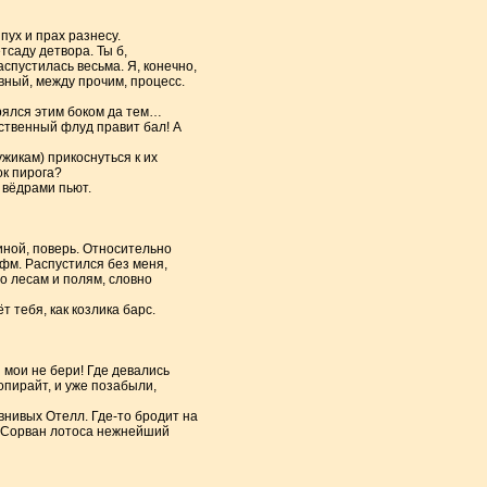
пух и прах разнесу.
саду детвора. Ты б,
спустилась весьма. Я, конечно,
вный, между прочим, процесс.
рялся этим боком да тем…
ественный флуд правит бал! А
жикам) прикоснуться к их
ок пирога?
 вёдрами пьют.
синой, поверь. Относительно
фм. Распустился без меня,
о лесам и полям, словно
т тебя, как козлика барс.
 мои не бери! Где девались
опирайт, и уже позабыли,
внивых Отелл. Где-то бродит на
ль. Сорван лотоса нежнейший