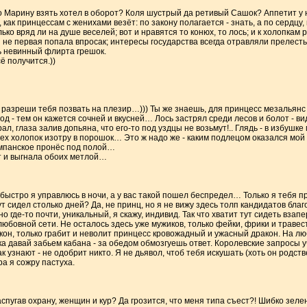
о Марину взять хотел в оборот? Коля шустрый да ретивый Сашок? Аппетит у н
как принцессам с женихами везёт: по закону полагается - знать, а по сердцу, к
ко вряд ли на душе веселей; вот и нравятся то конюх, то лось; и к холопкам р
ы не первая попала впросак; интересы государства всегда отравляли прелесть 
ть невинный флирта грешок.
ё получится.))
азреши тебя позвать на плезир…))) Ты же знаешь, для принцесс мезальянс
д - тем он кажется сочней и вкусней… Лось застрял среди лесов и болот - ви
, глаза залив допьяна, что его-то под уздцы не возьмут!.. Глядь - в избушке 
сех холопок изотру в порошок… Это ж надо же - каким подлецом оказался мой
ампанское пронёс под полой…
т и выгнала обоих метлой…
 быстро я управлюсь в ночи, а у вас такой пошел беспредел… Только я тебя пр
 тут сидел столько дней? Да, не принц, но я не вижу здесь толп кандидатов бла
о где-то почти, уникальный, я скажу, индивид. Так что хватит тут сидеть взап
юбовной сети. Не осталось здесь уже мужиков, только фейки, фрики и травес
покон, только грабит и неволит принцесс кровожадный и ужасный дракон. На лю
ка давай забьем кабана - за обедом обмозгуешь ответ. Королевские запросы уч
к узнают - не одобрит никто. Я не дьявол, чтоб тебя искушать (хоть он родств
ра я сожру пастуха.
аспугав охрану, женщин и кур? Да грозится, что меня типа съест?! Шибко зелен 