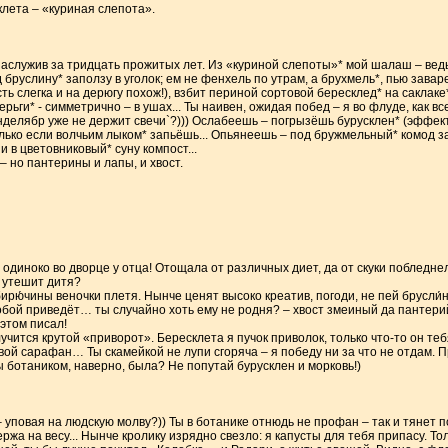
клета – «куриная слепота».
ь заслужив за тридцать прожитых лет. Из «куриной слепоты»* мой шалаш – ведь
руслину* заползу в уголок; ем не фенхель по утрам, а брухмель*, пью заваре
сть слегка и на дерюгу похож!), взбит периной сортовой бересклед* на саклак
ерьги* - симметрично – в ушах... Ты наивен, ожидая побед – я во флуде, как все
анделябр уже не держит свечи`?))) Ослабеешь – погрызёшь бурусклен* (эффек
лько если волчьим лыком* запьёшь... Опьянеешь – под бружмельный* комод 
 в цветовниковый* суну компост...
– но пантерины и лапы, и хвост.
диноко во дворце у отца! Отощала от различных диет, да от скуки побледнел
о утешит дитя?
рю́чины веночки плетя. Нынче ценят высоко креатив, погоди, не пей брусли́
обой приведёт… ты случайно хоть ему не родня? – хвост змеиный да пантер
 этом писал!
учится крутой «приворот». Бересклета я пучок приволок, только что-то он теб
вой сарафан… Ты скамейкой не лупи сгоряча – я победу ни за что не отдам. П
ы ботаником, наверно, была? Не попутай бурусклен и морковь!)
уповая на людскую молву?)) Ты в ботанике отнюдь не профан – так и тянет п
ржа на весу... Нынче кролику изрядно свезло: я капусты для тебя припасу. Тол