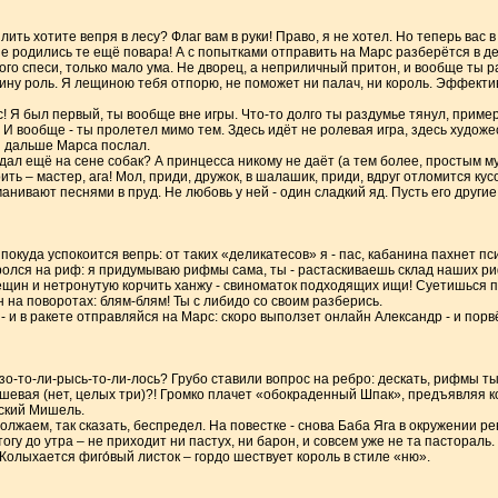
ть хотите вепря в лесу? Флаг вам в руки! Право, я не хотел. Но теперь вас в 
 родились те ещё повара! А с попытками отправить на Марс разберётся в дет
ого спеси, только мало ума. Не дворец, а неприличный притон, и вообще ты ра
дину роль. Я лещиною тебя отпорю, не поможет ни палач, ни король. Эффекти
! Я был первый, ты вообще вне игры. Что-то долго ты раздумье тянул, приме
 И вообще - ты пролетел мимо тем. Здесь идёт не ролевая игра, здесь худож
ы дальше Марса послал.
идал ещё на сене собак? А принцесса никому не даёт (а тем более, простым му
ить – мастер, ага! Мол, приди, дружок, в шалашик, приди, вдруг отломится кус
анивают песнями в пруд. Не любовь у ней - один сладкий яд. Пусть его другие
 покуда успокоится вепрь: от таких «деликатесов» я - пас, кабанина пахнет п
оролся на риф: я придумываю рифмы сама, ты - растаскиваешь склад наших ри
ещин и нетронутую корчить ханжу - свиноматок подходящих ищи! Суетишься п
н на поворотах: блям-блям! Ты с либидо со своим разберись.
- и в ракете отправляйся на Марс: скоро выползет онлайн Александр - и порвё
озо-то-ли-рысь-то-ли-лось? Грубо ставили вопрос на ребро: дескать, рифмы ты
мшевая (нет, целых три)?! Громко плачет «обокраденный Шпак», предъявляя к
рский Мишель.
лжаем, так сказать, беспредел. На повестке - снова Баба Яга в окружении ре
тогу до утра – не приходит ни пастух, ни барон, и совсем уже не та пастора
 Колыхается фиго́вый листок – гордо шествует король в стиле «ню».