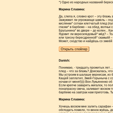
*) Одно из народных названий берес
Марина Славина:
Да, слепа я, словно крот – эту блаж
Зажужжит ли угрожающе шмель – под б
кислянки* соткан клетчатый плед (пу
глазки* в барбекю – на обед, волчьи с
Брусынина* во дворе – до колен... К
Ядовит ли верескледовый* мёд? – То
или тресну бересдренной* скамьёй – и
Может, сходство и найдёшь со змеёй 
Danish:
Понимаю, - тридцать прожитых лет… о
плед – что за блажь? Доискалась, чт
Мы устроим в шалаше вернисаж, из би
Кащей заплатил, Змей-Горыныча с с
ночам от меня!)))) Вон Лукьяненко об
Если крепче заварить жигалок, то пол
понапрасну свеча, заливает воском т
барбекю на завтрак нам приготовь. Т
Марина Славина:
Хочешь воском мне залить сарафан – 
обглодать помело, то венок жуёшь, де