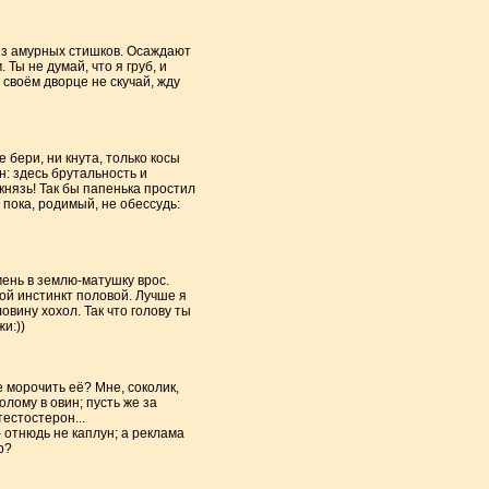
 без амурных стишков. Осаждают
 Ты не думай, что я груб, и
 своём дворце не скучай, жду
 бери, ни кнута, только косы
н: здесь брутальность и
 князь! Так бы папенька простил
А пока, родимый, не обессудь:
амень в землю-матушку врос.
свой инстинкт половой. Лучше я
овину хохол. Так что голову ты
и:))
е морочить её? Мне, соколик,
олому в овин; пусть же за
естостерон...
 отнюдь не каплун; а реклама
р?