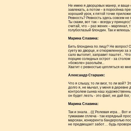
Не имею я дворцовых манер, и ваще 
завлекать, а потом – в поросёнка пр
хороший урок, к пятой точке приложи
Ревность? Ревность здесь совсем не 
Ты скажи, вот так – всегда у принцес
считай, что – раз жених – маргинал, т
голубоглазый блондин. Так и млеешь у
Марина Славина:
Бить блондина по лицу? Не вопрос! О
суету во дворце, и откормленную за 
сало вытопит, заправит паштет... Что
порцию солидных острот - за столом 
«божоле» разольём...
Хватит с ревностью цепляться ко мне!
Александр Старших:
Что я слышу, то ли визг, то ли вой? 
долго я, не мычал, у меня в деревне 
контролем сынка наш художественный 
он будет лезть - это факт, не дай бо
Марина Славина:
Так и знала…((( Ролевая игра… Вот и 
тумаками сплеча - так изрядный прос
марсиан, конкурента бандеролью пос
не предвещает забот… будь проворней