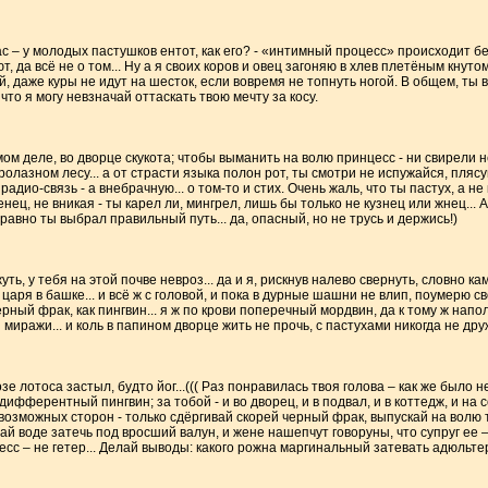
 нас – у молодых пастушков ентот, как его? - «интимный процесс» происходит
т, да всё не о том... Ну а я своих коров и овец загоняю в хлев плетёным кнутом.
, даже куры не идут на шесток, если вовремя не топнуть ногой. В общем, ты в
 что я могу невзначай оттаскать твою мечту за косу.
ом деле, во дворце скукота; чтобы выманить на волю принцесс - ни свирели не
ролазном лесу... а от страсти языка полон рот, ты смотри не испужайся, плясу
адио-связь - а внебрачную... о том-то и стих. Очень жаль, что ты пастух, а не
нец, не вникая - ты карел ли, мингрел, лишь бы только не кузнец или жнец... 
 равно ты выбрал правильный путь... да, опасный, но не трусь и держись!)
уть, у тебя на этой почве невроз... да и я, рискнув налево свернуть, словно к
ез царя в башке... и всё ж с головой, и пока в дурные шашни не влип, поумерю 
ёрный фрак, как пингвин... я ж по крови поперечный мордвин, да к тому ж напол
миражи... и коль в папином дворце жить не прочь, с пастухами никогда не друж
 лотоса застыл, будто йог...((( Раз понравилась твоя голова – как же было н
дифферентный пингвин; за тобой - и во дворец, и в подвал, и в коттедж, и на с
озможных сторон - только сдёргивай скорей черный фрак, выпускай на волю т
 воде затечь под вросший валун, и жене нашепчут говоруны, что супруг ее –
сс – не гетер... Делай выводы: какого рожна маргинальный затевать адюльте