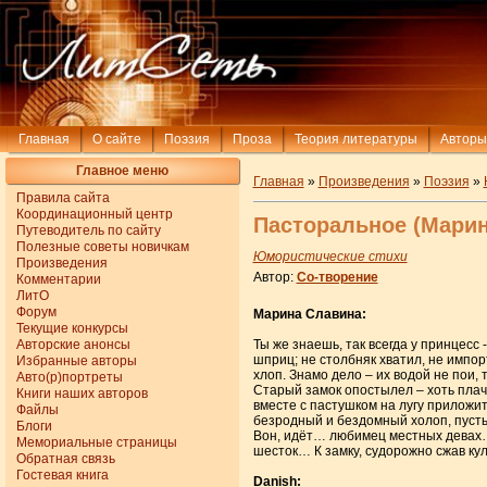
Главная
О сайте
Поэзия
Проза
Теория литературы
Авторы
Главное меню
Главная
»
Произведения
»
Поэзия
»
Правила сайта
Координационный центр
Пасторальное (Марин
Путеводитель по сайту
Полезные советы новичкам
Юмористические стихи
Произведения
Автор:
Со-творение
Комментарии
ЛитО
Форум
Марина Славина:
Текущие конкурсы
Авторские анонсы
Ты же знаешь, так всегда у принцесс 
шприц; не столбняк хватил, не импор
Избранные авторы
хлоп. Знамо дело – их водой не пои,
Авто(р)портреты
Старый замок опостылел – хоть плачь
Книги наших авторов
вместе с пастушком на лугу приложит
Файлы
безродный и бездомный холоп, пусть м
Блоги
Вон, идёт… любимец местных девах… н
Мемориальные страницы
шесток… К замку, судорожно сжав кула
Обратная связь
Гостевая книга
Danish: