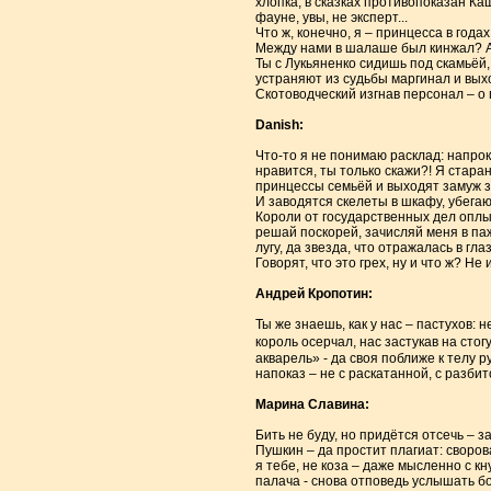
хлопка, в сказках противопоказан Кащ
фауне, увы, не эксперт...
Что ж, конечно, я – принцесса в года
Между нами в шалаше был кинжал? А,
Ты с Лукьяненко сидишь под скамьёй,
устраняют из судьбы маргинал и выхо
Скотоводческий изгнав персонал – о
Danish:
Что-то я не понимаю расклад: напрока
нравится, ты только скажи?! Я стара
принцессы семьёй и выходят замуж з
И заводятся скелеты в шкафу, убегают
Короли от государственных дел оплыв
решай поскорей, зачисляй меня в паж
лугу, да звезда, что отражалась в гла
Говорят, что это грех, ну и что ж? Не
Андрей Кропотин:
Ты же знаешь, как у нас – пастухов:
король осерчал, нас застукав на сто
акварель» - да своя поближе к телу 
напоказ – не с раскатанной, с разбит
Марина Славина:
Бить не буду, но придётся отсечь – 
Пушкин – да простит плагиат: своров
я тебе, не коза – даже мысленно с к
палача - снова отповедь услышать б