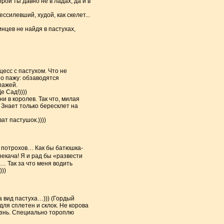
рой ты давно не в ладах, да и в
ссилевший, худой, как скелет...
нцев не найдя в пастухах,
цесс с пастухом. Что не
но пажу: обзаводятся
пажей.
е Сад!))))
и в королев. Так что, милая
 Знает только бересклет на
ат пастушок.))))
до потрохов… Как бы батюшка-
рекача! Я и рад бы «развести
… Так за что меня водить
))
а вид пастуха…))) (Гордый
для сплетен и склок. Не корова
казнь. Специально тороплю