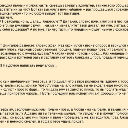
сегодня пьяный и злой: как ты смеешь затевать адюльтер, так жестоко обоше
евратить ни за что? Вот как выскочу в ночи кабаном – распрощаешься с грехо
вшись лычом - точно боком выйдет тот пастушок.
при чём.
с? Позабыла: ночь, шалаш, бересклет? Да такая, словно волк, смотрит в лес, бл
о его, как рукавицу с руки… как меня менталитет твой достал: на уме, считай, 
 себя во дворце? А по мне, так что тази́, что мордвин – будет нынче с фонарё
т фингалов разнесет, словно жбан. Раз окончился к весне опорос и вернулся 
зиму плоть, удержав обыкновенный процент, главный повар повелит заколоть. 
 возьмешь-то с мужика-дурака? А кабан - почти готовый обед... Раз желаешь п
рассадим зрителей рать и заставим скатерть банками шпрот, подадим горчицу
! На другое написать рецу влом?...
Это сын внебрачный тени отца; я то думал, что в игре ролевой мы вдвоём с то
дел целый воз... мой же "лотос" лишь начало начал, ты не видела ещё много 
флирт - просто фарс... то ли дать ему за хамство пинка, то ль послать куда 
г, ещё припрётся король... Пусть последний нам испортили акт, хорошо, что не 
верь им, сволочам-мужикам. Только - позы, а любви - ни на грамм, и вакансия н
ыпается пыл? А давно ли ты телёнком мычал, что увидел - и в момент полюби
лав… он морально уничтожен и пьян - победитель же, как водится, прав. Ожи
 - и немного смелей, и тогда к тебе удача придет.