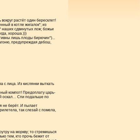
 вокруг растёт один бересклет!
нный в котле жигалок*; из
е* наших сдвинутых лож; божьи
гда, хороша.)))
тивны лишь плоды бирючин*)...
загоню, предупреждая дебош,
а с лица. Из кислянки выткать
нный компот! Предоплату царь-
ий оскал… Спи подальше по
я не берёт. И пылает
рилетела, так слезай с помела,
оутру на моркву; то стремишься
ько тем, кто прочь бежит от