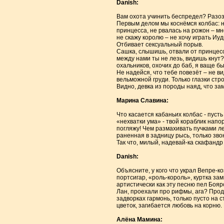
Danish:
Вам охота учинить беспредел? Разозли
Первым делом мы коснёмся колбас: не
принцесса, не рвалась на рожон – мн
не скажу королю – не хочу играть Иу
Отбивает сексуальный порыв.
Сашка, слышишь, отвали от принцесс
между нами ты не лезь, видишь кнут?
охальников, охочих до баб, я ваще б
Не надейся, что тебе повезёт – не в
вельможной груди. Только глазки стро
Видно, девка из породы наяд, что зам
Марина Славина:
Что касается кабаньих колбас - пусть
«нехватки ума» - твой кораблик нап
погляжу! Чем размахивать пучками л
раненная в задницу рысь, только зво
Так что, милый, надевай-ка скафандр 
Danish:
Объясните, у кого что украл Вепре-к
портсигар, «роль-король», куртка за
артистически как эту песню пел Боя
Лан, проехали про рифмы, ага? Продо
задворках гармонь, только пусто на с
цветок, загибается любовь на корню.
Алёна Мамина: