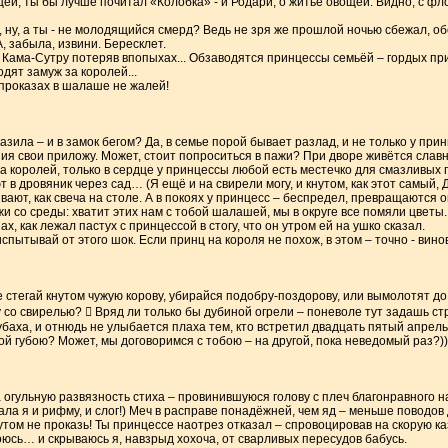
ей, ты бы лучше почитал «Колобка» - и Родари, о житье овощей. Видно, с фло
х, ну, а ты - не молодящийся смерд? Ведь не зря же прошлой ночью сбежал, обе
 забыла, извини. Бересклет.
 Кама-Сутру потеряв впопыхах... Обзаводятся принцессы семьёй – гордых при
дят замуж за королей...
 проказах в шалаше не жалей!
зила – и в замок бегом? Да, в семье порой бывает разлад, и не только у прин
ния свои приложу. Может, стоит попроситься в пажи? При дворе живётся слав
а королей, только в сердце у принцессы любой есть местечко для смазливых 
 в дровяник через сад… (Я ещё и на свирели могу, и кнутом, как этот самый, Д
ают, как свеча на столе. А в покоях у принцесс – беспредел, превращаются он
и со среды: хватит этих нам с тобой шалашей, мы в округе все помяли цветы.
зах, как лежал пастух с принцессой в стогу, что он утром ей на ушко сказал.
 испытывай от этого шок. Если принц на короля не похож, в этом – точно - винов
 не стегай кнутом чужую корову, убирайся подобру-поздорову, или вымолотят 
гу со свирелью?  Вряд ли только бы дубиной огрели – поневоле тут задашь ст
рубаха, и отнюдь не улыбается плаха тем, кто встретил двадцать пятый апрель
ой губою? Может, мы договоримся с тобою – на другой, пока неведомый раз?)))
за огульную развязность стиха – провинившуюся голову с плеч благонравного н
ала я и рифму, и слог!) Меч в расправе понадёжней, чем яд – меньше поводов 
нутом не проказь! Ты принцессе наотрез отказал – спровоцировав на скорую 
оюсь… и скрываюсь я, навзрыд хохоча, от сварливых пересудов бабусь.