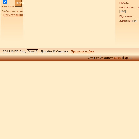
Вход
Проза
запомнить
пользовател
Забыл пароль
[180]
|
Регистрация
Путевые
заметки
[44]
2013 © ПГ, Лис,
Леший
Дизайн © Koterina
Правила сайта
Этот сайт живет
4940
-й день