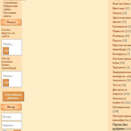
страницы
Фантастика
Обратная
Мистика
[97]
связь
Гостевая
Ужасы
[11]
книга
Эротическая
проза
Поиск
[10]
Галиматья
[3
Слово,
Повести
[217
фраза на
Романы
сайте
[84]
Пьесы
[33]
Прозаически
переводы
[3]
Найти
Конкурсы
[7]
Автор
Литературн
[первые
игры
[45]
буквы
Тренинги
[3]
никнейма]
Завершенны
конкурсы, иг
тренинги
[26
Найти
Тесты
[34]
Диспуты и
опросы
[120]
Случайные
данные
Анонсы и
новости
[111]
Вход
Объявления
[108]
Литературн
манифесты
Проза без
рубрики
[534