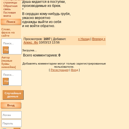
душа кидается в поступки,
страницы
производимые из брюк.
Обратная
связь
*
Гостевая
В сердцах кому-нибудь грубя,
книга
ужасно вероятно
однажды выйти из себя
Поиск
и не войти обратно.
Слово,
фраза на
сайте
Просмотров:
1697
| Добавил:
« Назад
|
Вперед »
Алекс_Фо
10/03/13 13:56
Найти
Загрузка...
Всего комментариев:
0
Автор
[первые
Добавлять комментарии могут только зарегистрированные
буквы
пользователи.
никнейма]
[
Регистрация
|
Вход
]
Найти
Случайные
данные
Вход