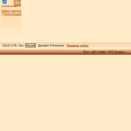
Вход
запомнить
Забыл пароль
|
Регистрация
2013 © ПГ, Лис,
Леший
Дизайн © Koterina
Правила сайта
Этот сайт живет
4940
-й день