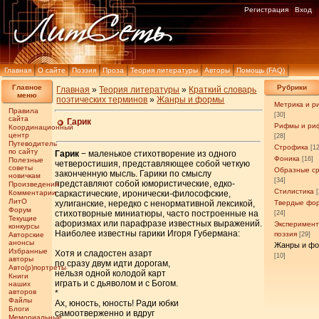
Регистрация
Вход
Главная
О сайте
Поэзия
Проза
Теория литературы
Авторы
Помощь (FAQ)
Главное
Рубрики
Главная
»
Теория литературы
»
Краткий словарь
меню
поэтических терминов
»
Жанры и формы
Метрика и р
Правила
[30]
сайта
Гарик
Рифмы и ри
Координационный
центр
[28]
Путеводитель
Строфика
[1
по сайту
Гарик
− маленькое стихотворение из одного
Фоника
[16]
Полезные
четверостишия, представляющее собой четкую
советы
Образные с
законченную мысль. Гарики по смыслу
новичкам
[34]
представляют собой юмористические, едко-
Произведения
Стилистика
Комментарии
саркастические, иронически-философские,
ЛитО
хулиганские, нередко с ненормативной лексикой,
Твердые фо
Форум
стихотворные миниатюры, часто построенные на
[24]
Текущие
афоризмах или парафразе известных выражений.
Эксперимен
конкурсы
Наиболее известны гарики Игоря Губермана:
поэзия
Авторские
[29]
анонсы
Жанры и ф
Избранные
Хотя и сладостен азарт
[10]
авторы
по сразу двум идти дорогам,
Авто(р)портреты
нельзя одной колодой карт
Книги
играть и с дьяволом и с Богом.
наших
авторов
*
Файлы
Ах, юность, юность! Ради юбки
Блоги
самоотверженно и вдруг
Мемориальные