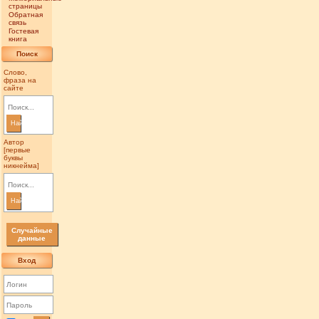
страницы
Обратная
связь
Гостевая
книга
Поиск
Слово,
фраза на
сайте
Найти
Автор
[первые
буквы
никнейма]
Найти
Случайные
данные
Вход