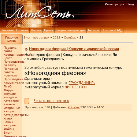
Регистрация
Вход
Главная
О сайте
Поэзия
Проза
Теория литературы
Авторы
Помощь (FAQ)
Главное
Блог - все записи
»
2022
»
Октябрь
»
23
меню
Правила
Новогодняя феерия | Конкурс лирической поэзии
сайта
Новогодняя феерия | Конкурс лирической поэзии| Лит.
Координационный
центр
альманах Гражданинъ
Путеводитель
по сайту
25 октября стартует поэтический тематический конкурс
Полезные
«Новогодняя феерия»
советы
новичкам
Организаторы -
Произведения
литературный альманах
ГРАЖДАНИНЪ
Комментарии
ЛитО
литературный журнал
ЛИТПОЭТОН
Форум
Текущие
конкурсы
...
Читать полностью »
Авторские
анонсы
Просмотров: 370 | Добавил:
Ptitzelov
23/10/22 в 14:51
Избранные
авторы
Авто(р)портреты
Книги
наших
авторов
Файлы
Блоги
Мемориальные