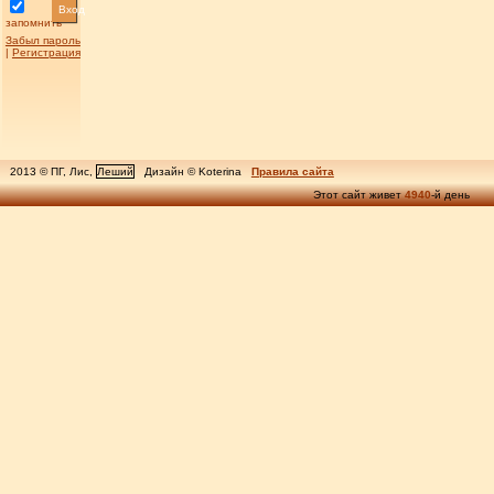
Вход
запомнить
Забыл пароль
|
Регистрация
2013 © ПГ, Лис,
Леший
Дизайн © Koterina
Правила сайта
Этот сайт живет
4940
-й день