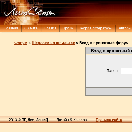
Главная
О сайте
Поэзия
Проза
Теория литературы
Авторы
Форум
»
Шерлоки на шпильках
»
Вход в приватный форум
Вход в приватный
Пароль:
2013 © ПГ, Лис,
Леший
Дизайн © Koterina
Правила сайта