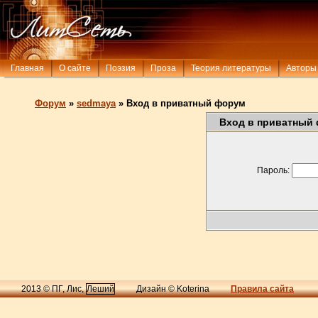
Главная
О сайте
Поэзия
Проза
Теория литературы
Авторы
Форум
»
sedmaya
»
Вход в приватный форум
Вход в приватный
Пароль:
2013 © ПГ, Лис,
Леший
Дизайн © Koterina
Правила сайта