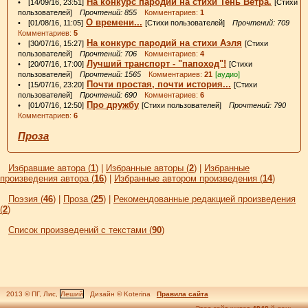
На конкурс пародий на стихи Тень Ветра.
• [14/09/16, 23:51]
[Стихи
пользователей]
Прочтений: 855
Комментариев:
1
О времени...
• [01/08/16, 11:05]
[Стихи пользователей]
Прочтений: 709
Комментариев:
5
На конкурс пародий на стихи Аэля
• [30/07/16, 15:27]
[Стихи
пользователей]
Прочтений: 706
Комментариев:
4
Лучший транспорт - "папоход"!
• [20/07/16, 17:00]
[Стихи
пользователей]
Прочтений: 1565
Комментариев:
21
[аудио]
Почти простая, почти история...
• [15/07/16, 23:20]
[Стихи
пользователей]
Прочтений: 690
Комментариев:
6
Про дружбу
• [01/07/16, 12:50]
[Стихи пользователей]
Прочтений: 790
Комментариев:
6
Проза
Избравшие автора (
1
)
|
Избранные авторы (
2
)
|
Избранные
произведения автора (
16
)
|
Избранные автором произведения (
14
)
Поэзия (
46
)
|
Проза (
25
)
|
Рекомендованные редакцией произведения
(
2
)
Список произведений с текстами (
90
)
2013 © ПГ, Лис,
Леший
Дизайн © Koterina
Правила сайта