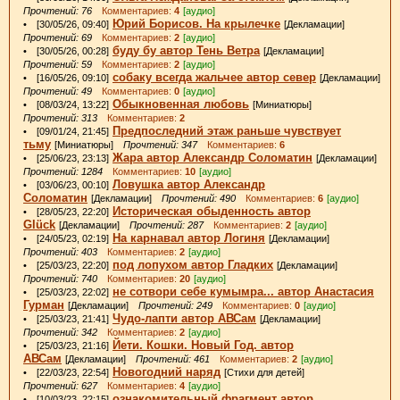
Прочтений: 76
Комментариев:
4
[аудио]
Юрий Борисов. На крылечке
• [30/05/26, 09:40]
[Декламации]
Прочтений: 69
Комментариев:
2
[аудио]
буду бу автор Тень Ветра
• [30/05/26, 00:28]
[Декламации]
Прочтений: 59
Комментариев:
2
[аудио]
собаку всегда жальчее автор север
• [16/05/26, 09:10]
[Декламации]
Прочтений: 49
Комментариев:
0
[аудио]
Обыкновенная любовь
• [08/03/24, 13:22]
[Миниатюры]
Прочтений: 313
Комментариев:
2
Предпоследний этаж раньше чувствует
• [09/01/24, 21:45]
тьму
[Миниатюры]
Прочтений: 347
Комментариев:
6
Жара автор Александр Соломатин
• [25/06/23, 23:13]
[Декламации]
Прочтений: 1284
Комментариев:
10
[аудио]
Ловушка автор Александр
• [03/06/23, 00:10]
Соломатин
[Декламации]
Прочтений: 490
Комментариев:
6
[аудио]
Историческая обыденность автор
• [28/05/23, 22:20]
Glück
[Декламации]
Прочтений: 287
Комментариев:
2
[аудио]
На карнавал автор Логиня
• [24/05/23, 02:19]
[Декламации]
Прочтений: 403
Комментариев:
2
[аудио]
под лопухом автор Гладких
• [25/03/23, 22:20]
[Декламации]
Прочтений: 740
Комментариев:
20
[аудио]
не сотвори себе кумымра... автор Анастасия
• [25/03/23, 22:02]
Гурман
[Декламации]
Прочтений: 249
Комментариев:
0
[аудио]
Чудо-лапти автор АВСам
• [25/03/23, 21:41]
[Декламации]
Прочтений: 342
Комментариев:
2
[аудио]
Йети. Кошки. Новый Год. автор
• [25/03/23, 21:16]
АВСам
[Декламации]
Прочтений: 461
Комментариев:
2
[аудио]
Новогодний наряд
• [22/03/23, 22:54]
[Стихи для детей]
Прочтений: 627
Комментариев:
4
[аудио]
ознакомительный фрагмент автор
• [10/03/23, 22:15]