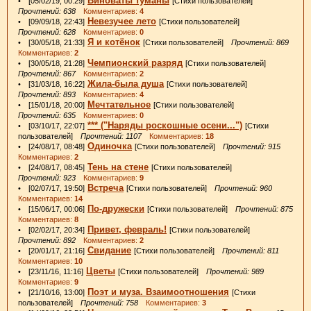
Виноваты туманы
• [05/02/19, 00:29]
[Стихи пользователей]
Прочтений: 638
Комментариев:
4
Невезучее лето
• [09/09/18, 22:43]
[Стихи пользователей]
Прочтений: 628
Комментариев:
0
Я и котёнок
• [30/05/18, 21:33]
[Стихи пользователей]
Прочтений: 869
Комментариев:
2
Чемпионский разряд
• [30/05/18, 21:28]
[Стихи пользователей]
Прочтений: 867
Комментариев:
2
Жила-была душа
• [31/03/18, 16:22]
[Стихи пользователей]
Прочтений: 893
Комментариев:
4
Мечтательное
• [15/01/18, 20:00]
[Стихи пользователей]
Прочтений: 635
Комментариев:
0
*** ("Наряды роскошные осени...")
• [03/10/17, 22:07]
[Стихи
пользователей]
Прочтений: 1107
Комментариев:
18
Одиночка
• [24/08/17, 08:48]
[Стихи пользователей]
Прочтений: 915
Комментариев:
2
Тень на стене
• [24/08/17, 08:45]
[Стихи пользователей]
Прочтений: 923
Комментариев:
9
Встреча
• [02/07/17, 19:50]
[Стихи пользователей]
Прочтений: 960
Комментариев:
14
По-дружески
• [15/06/17, 00:06]
[Стихи пользователей]
Прочтений: 875
Комментариев:
8
Привет, февраль!
• [02/02/17, 20:34]
[Стихи пользователей]
Прочтений: 892
Комментариев:
2
Свидание
• [20/01/17, 21:16]
[Стихи пользователей]
Прочтений: 811
Комментариев:
10
Цветы
• [23/11/16, 11:16]
[Стихи пользователей]
Прочтений: 989
Комментариев:
9
Поэт и муза. Взаимоотношения
• [21/10/16, 13:00]
[Стихи
пользователей]
Прочтений: 758
Комментариев:
3