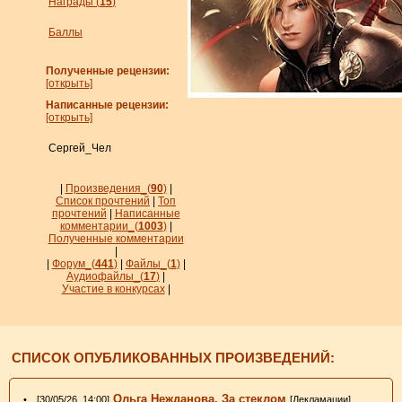
Награды (
15
)
Баллы
Полученные рецензии:
[открыть]
Написанные рецензии:
[открыть]
Сергей_Чел
|
Произведения_
(
90
)
|
Список прочтений
|
Топ
прочтений
|
Написанные
комментарии_
(
1003
)
|
Полученные комментарии
|
|
Форум_
(
441
)
|
Файлы_
(
1
)
|
Аудиофайлы_(
17
)
|
Участие в конкурсах
|
СПИСОК ОПУБЛИКОВАННЫХ ПРОИЗВЕДЕНИЙ:
Ольга Нежданова. За стеклом
• [30/05/26, 14:00]
[Декламации]