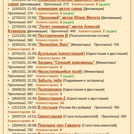
север
[Декламации]
Прочтений: 273
Комментариев:
0
[аудио]
мимикрия автор север
• [10/03/23, 21:55]
[Декламации]
Прочтений: 174
Комментариев:
0
[аудио]
"Прохожий" автор Юлия Мигита
• [27/02/23, 22:50]
[Декламации]
Прочтений: 647
Комментариев:
6
[аудио]
"Летит помидор" автор Алексей
• [27/02/23, 22:40]
Кузнецов
[Декламации]
Прочтений: 449
Комментариев:
2
[аудио]
Посторонним В
• [12/12/22, 09:49]
[Психологическая поэзия]
Прочтений: 366
Комментариев:
4
"November Rain"
• [03/02/22, 20:56]
[Миниатюры]
Прочтений: 709
Комментариев:
9
Дуэльные (одностишия)
• [07/01/22, 21:04]
[Одностишия и двустишия]
Прочтений: 1529
Комментариев:
14
Загадка "Спящей красавицы"
• [27/10/21, 23:49]
[Миниатюры]
Прочтений: 559
Комментариев:
4
Несостоявшийся полёт
• [05/10/21, 20:06]
[Миниатюры]
Прочтений: 637
Комментариев:
7
[аудио]
Забыть тебя
• [03/09/20, 22:25]
[Подражания и экспромты]
Прочтений: 365
Комментариев:
3
Полпирожка
• [09/06/20, 09:01]
[Одностишия и двустишия]
Прочтений: 660
Комментариев:
8
Одностишия-2
• [06/02/20, 16:36]
[Одностишия и двустишия]
Прочтений: 797
Комментариев:
14
В пустыне
• [15/12/19, 16:02]
[Поэзия без рубрики]
Прочтений: 789
Комментариев:
11
Одностишия
• [26/07/19, 10:51]
[Стихи пользователей]
Прочтений: 585
Комментариев:
4
Порошки про Гаврилу
• [30/04/19, 09:08]
[Стихи пользователей]
Прочтений: 750
Комментариев:
0