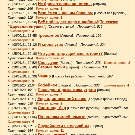
Не бросал слова на ветер...
• [24/02/21, 22:42]
[Лирика]
Прочтений: 266
Комментариев:
2
Вернёмся к нашим баранам
• [22/02/21, 16:18]
[Поэзия без рубрики]
Прочтений: 319
Комментариев:
2
Всё побеждает вера и любовь!(По сказке
• [15/02/21, 12:50]
"Царевна-лягушка")
[Сказки в стихах]
Прочтений: 512
Комментариев:
4
Тревожное
• [14/02/21, 18:45]
[Лирика]
Прочтений: 199
Комментариев:
0
И снова утро
• [08/02/21, 21:12]
[Лирика]
Прочтений: 224
Комментариев:
0
Что день грядущий мне готовит?
• [25/01/21, 12:18]
[Лирика]
Прочтений: 484
Комментариев:
20
Свет души
• [12/01/21, 12:52]
[Лирика]
Прочтений: 278
Комментариев:
3
Старые песни
• [28/12/20, 08:49]
[Лирика]
Прочтений: 334
Комментариев:
4
Чешир
• [14/12/20, 10:39]
[Поэзия без рубрики]
Прочтений: 287
Комментариев:
0
Кофейное
• [29/11/20, 22:04]
[Лирика]
Прочтений: 386
Комментариев:
4
Последнего романтика утрата
• [16/11/20, 10:19]
[Лирика]
Прочтений: 231
Комментариев:
4
Ещё один осенний вечер
• [02/11/20, 11:49]
[Твердые формы (запад)]
Прочтений: 330
Комментариев:
2
Листопад. Акр
• [26/09/20, 16:10]
[Поэзия без рубрики]
Прочтений: 290
Комментариев:
2
По волнам моей памяти
• [14/09/20, 17:06]
[Лирика]
Прочтений: 307
Комментариев:
6
Случайности не случайны
• [05/08/20, 11:16]
[Лирика]
Прочтений: 564
Комментариев:
11
Где же кружка?
• [19/07/20, 20:22]
[Иронические стихи]