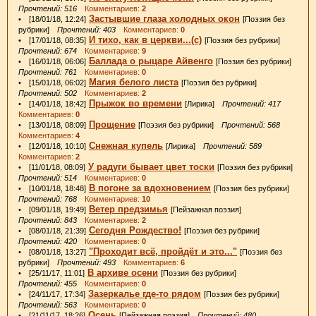
Прочтений: 516
Комментариев:
2
Застывшие глаза холодных окон
• [18/01/18, 12:24]
[Поэзия без
рубрики]
Прочтений: 403
Комментариев:
0
И тихо, как в церкви...(с)
• [17/01/18, 08:35]
[Поэзия без рубрики]
Прочтений: 674
Комментариев:
9
Баллада о рыцаре Айвенго
• [16/01/18, 06:06]
[Поэзия без рубрики]
Прочтений: 761
Комментариев:
0
Магия белого листа
• [15/01/18, 06:02]
[Поэзия без рубрики]
Прочтений: 502
Комментариев:
2
Прыжок во времени
• [14/01/18, 18:42]
[Лирика]
Прочтений: 417
Комментариев:
0
Прощение
• [13/01/18, 08:09]
[Поэзия без рубрики]
Прочтений: 568
Комментариев:
4
Снежная купель
• [12/01/18, 10:10]
[Лирика]
Прочтений: 589
Комментариев:
2
У радуги бывает цвет тоски
• [11/01/18, 08:09]
[Поэзия без рубрики]
Прочтений: 514
Комментариев:
0
В погоне за вдохновением
• [10/01/18, 18:48]
[Поэзия без рубрики]
Прочтений: 768
Комментариев:
10
Ветер предзимья
• [09/01/18, 19:49]
[Пейзажная поэзия]
Прочтений: 843
Комментариев:
2
Сегодня Рождество!
• [08/01/18, 21:39]
[Поэзия без рубрики]
Прочтений: 420
Комментариев:
0
"Проходит всё, пройдёт и это..."
• [08/01/18, 13:27]
[Поэзия без
рубрики]
Прочтений: 493
Комментариев:
6
В архиве осени
• [25/11/17, 11:01]
[Поэзия без рубрики]
Прочтений: 455
Комментариев:
0
Зазеркалье где-то рядом
• [24/11/17, 17:34]
[Поэзия без рубрики]
Прочтений: 563
Комментариев:
0
Осень
• [21/11/17, 18:26]
[Пейзажная поэзия]
Прочтений: 480