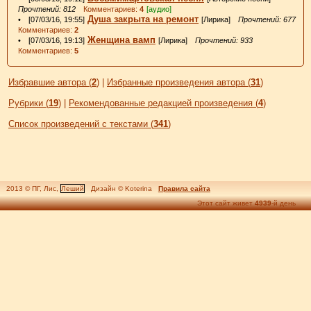
Прочтений: 812
Комментариев:
4
[аудио]
Душа закрыта на ремонт
• [07/03/16, 19:55]
[Лирика]
Прочтений: 677
Комментариев:
2
Женщина вамп
• [07/03/16, 19:13]
[Лирика]
Прочтений: 933
Комментариев:
5
Избравшие автора (
2
)
|
Избранные произведения автора (
31
)
Рубрики (
19
)
|
Рекомендованные редакцией произведения (
4
)
Список произведений с текстами (
341
)
2013 © ПГ, Лис,
Леший
Дизайн © Koterina
Правила сайта
Этот сайт живет
4939
-й день