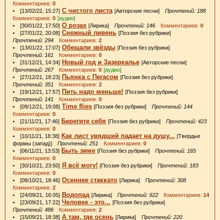
Комментариев:
0
С чистого листа
• [13/02/22, 15:27]
[Авторские песни]
Прочтений: 188
Комментариев:
0
[аудио]
О розах
• [30/01/22, 17:50]
[Лирика]
Прочтений: 146
Комментариев:
0
Снежный ливень
• [27/01/22, 20:08]
[Поэзия без рубрики]
Прочтений: 294
Комментариев:
2
Обещали звёзды
• [13/01/22, 17:07]
[Поэзия без рубрики]
Прочтений: 161
Комментариев:
0
Новый год и Зазеркалье
• [31/12/21, 14:34]
[Авторские песни]
Прочтений: 267
Комментариев:
0
[аудио]
Пьянка с Пегасом
• [27/12/21, 18:23]
[Поэзия без рубрики]
Прочтений: 351
Комментариев:
2
Пить надо меньше!
• [19/12/21, 17:57]
[Поэзия без рубрики]
Прочтений: 141
Комментариев:
0
Time flies
• [09/12/21, 19:08]
[Поэзия без рубрики]
Прочтений: 144
Комментариев:
0
Берегите себя
• [21/11/21, 17:46]
[Поэзия без рубрики]
Прочтений: 423
Комментариев:
0
Как лист увядший падает на душу...
• [10/11/21, 18:38]
[Твердые
формы (запад)]
Прочтений: 251
Комментариев:
0
Быть зиме
• [06/11/21, 13:53]
[Поэзия без рубрики]
Прочтений: 165
Комментариев:
0
Я всё могу!
• [30/10/21, 23:50]
[Поэзия без рубрики]
Прочтений: 183
Комментариев:
0
Осеннее стаккато
• [08/10/21, 18:46]
[Лирика]
Прочтений: 308
Комментариев:
2
Водопад
• [24/09/21, 16:05]
[Лирика]
Прочтений: 922
Комментариев:
14
Человек - это...
• [23/09/21, 17:22]
[Поэзия без рубрики]
Прочтений: 486
Комментариев:
2
А там, где осень
• [15/09/21, 18:38]
[Лирика]
Прочтений: 220