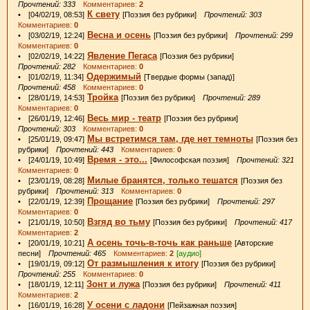
Прочтений: 333
Комментариев:
2
К свету
• [04/02/19, 08:53]
[Поэзия без рубрики]
Прочтений: 303
Комментариев:
0
Весна и осень
• [03/02/19, 12:24]
[Поэзия без рубрики]
Прочтений: 299
Комментариев:
0
Явление Пегаса
• [02/02/19, 14:22]
[Поэзия без рубрики]
Прочтений: 282
Комментариев:
0
Одержимый
• [01/02/19, 11:34]
[Твердые формы (запад)]
Прочтений: 458
Комментариев:
0
Тройка
• [28/01/19, 14:53]
[Поэзия без рубрики]
Прочтений: 289
Комментариев:
0
Весь мир - театр
• [26/01/19, 12:46]
[Поэзия без рубрики]
Прочтений: 303
Комментариев:
0
Мы встретимся там, где нет темноты
• [25/01/19, 09:47]
[Поэзия без
рубрики]
Прочтений: 443
Комментариев:
0
Время - это...
• [24/01/19, 10:49]
[Философская поэзия]
Прочтений: 321
Комментариев:
0
Милые бранятся, только тешатся
• [23/01/19, 08:28]
[Поэзия без
рубрики]
Прочтений: 313
Комментариев:
0
Прощание
• [22/01/19, 12:39]
[Поэзия без рубрики]
Прочтений: 297
Комментариев:
0
Взгяд во тьму
• [21/01/19, 10:50]
[Поэзия без рубрики]
Прочтений: 417
Комментариев:
2
А осень точь-в-точь как раньше
• [20/01/19, 10:21]
[Авторские
песни]
Прочтений: 465
Комментариев:
2
[аудио]
От размышления к итогу
• [19/01/19, 09:12]
[Поэзия без рубрики]
Прочтений: 255
Комментариев:
0
Зонт и лужа
• [18/01/19, 12:11]
[Поэзия без рубрики]
Прочтений: 411
Комментариев:
2
У осени с ладони
• [16/01/19, 16:28]
[Пейзажная поэзия]