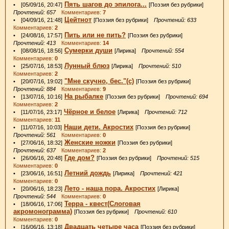
Пять шагов до эпилога...
• [05/09/16, 20:47]
[Поэзия без рубрики]
Прочтений: 657
Комментариев:
7
Цейтнот
• [04/09/16, 21:48]
[Поэзия без рубрики]
Прочтений: 633
Комментариев:
2
Пить или не пить?
• [24/08/16, 17:57]
[Поэзия без рубрики]
Прочтений: 413
Комментариев:
14
Сумерки души
• [08/08/16, 18:56]
[Лирика]
Прочтений: 554
Комментариев:
0
Лунный блюз
• [25/07/16, 18:53]
[Лирика]
Прочтений: 510
Комментариев:
2
"Мне скучно, бес."(с)
• [20/07/16, 19:02]
[Поэзия без рубрики]
Прочтений: 884
Комментариев:
9
На рыбалке
• [13/07/16, 10:16]
[Поэзия без рубрики]
Прочтений: 694
Комментариев:
2
Чёрное и белое
• [11/07/16, 23:17]
[Лирика]
Прочтений: 712
Комментариев:
11
Наши дети. Акростих
• [11/07/16, 10:03]
[Поэзия без рубрики]
Прочтений: 561
Комментариев:
0
Женские ножки
• [27/06/16, 18:32]
[Поэзия без рубрики]
Прочтений: 637
Комментариев:
2
Где дом?
• [26/06/16, 20:48]
[Поэзия без рубрики]
Прочтений: 515
Комментариев:
0
Летний дождь
• [23/06/16, 16:51]
[Лирика]
Прочтений: 421
Комментариев:
0
Лето - наша пора. Акростих
• [20/06/16, 18:23]
[Лирика]
Прочтений: 544
Комментариев:
0
Терра - квест(Слоговая
• [18/06/16, 17:06]
акромонограмма)
[Поэзия без рубрики]
Прочтений: 610
Комментариев:
0
Двадцать четыре часа
• [16/06/16, 13:18]
[Поэзия без рубрики]