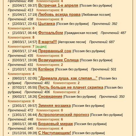
Прочтений: 498
Комментариев:
4
Встречая 1-е апреля
• [02/04/17, 09:37]
[Поэзия без рубрики]
Прочтений: 413
Комментариев:
0
Любовь всегда права
• [01/04/17, 17:19]
[Любовная поэзия]
Прочтений: 438
Комментариев:
0
Цыганка
• [22/03/17, 23:41]
[Поэзия без рубрики]
Прочтений: 392
Комментариев:
0
Фотоальбом
• [21/03/17, 06:44]
[Гражданская поэзия]
Прочтений: 487
Комментариев:
8
8 марта!!!
• [08/03/17, 14:57]
[Авторские песни]
Прочтений: 687
Комментариев:
7
[аудио]
Прерванный сон
• [06/03/17, 17:44]
[Поэзия без рубрики]
Прочтений: 435
Комментариев:
0
Возмущение Солнца
• [02/03/17, 19:08]
[Поэзия без рубрики]
Прочтений: 431
Комментариев:
2
Котёнок
• [21/02/17, 02:26]
[Поэзия без рубрики]
Прочтений: 501
Комментариев:
4
"Дремала душа, как слепая..."
• [08/02/17, 02:05]
[Поэзия без
рубрики]
Прочтений: 481
Комментариев:
2
Пусть больше не плачет скрипка
• [07/02/17, 05:55]
[Поэзия без
рубрики]
Прочтений: 406
Комментариев:
2
Сновидение
• [06/02/17, 18:26]
[Поэзия без рубрики]
Прочтений: 350
Комментариев:
0
Зимняя мозаика
• [23/01/17, 09:57]
[Поэзия без рубрики]
Прочтений: 472
Комментариев:
0
Астрологический прогноз
• [13/01/17, 06:44]
[Поэзия без рубрики]
Прочтений: 448
Комментариев:
6
Бордовый мираж
• [08/01/17, 08:48]
[Поэзия без рубрики]
Прочтений: 645
Комментариев:
4
С Наступающим!
• [31/12/16, 09:28]
[Поэзия без рубрики]