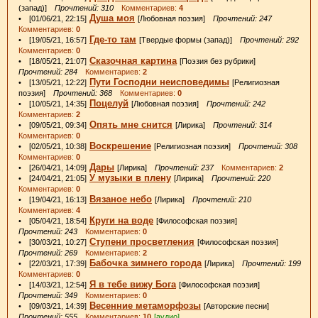
(запад)]
Прочтений: 310
Комментариев:
4
Душа моя
• [01/06/21, 22:15]
[Любовная поэзия]
Прочтений: 247
Комментариев:
0
Где-то там
• [19/05/21, 16:57]
[Твердые формы (запад)]
Прочтений: 292
Комментариев:
0
Сказочная картина
• [18/05/21, 21:07]
[Поэзия без рубрики]
Прочтений: 284
Комментариев:
2
Пути Господни неисповедимы
• [13/05/21, 12:22]
[Религиозная
поэзия]
Прочтений: 368
Комментариев:
0
Поцелуй
• [10/05/21, 14:35]
[Любовная поэзия]
Прочтений: 242
Комментариев:
2
Опять мне снится
• [09/05/21, 09:34]
[Лирика]
Прочтений: 314
Комментариев:
0
Воскрешение
• [02/05/21, 10:38]
[Религиозная поэзия]
Прочтений: 308
Комментариев:
0
Дары
• [26/04/21, 14:09]
[Лирика]
Прочтений: 237
Комментариев:
2
У музыки в плену
• [24/04/21, 21:05]
[Лирика]
Прочтений: 220
Комментариев:
0
Вязаное небо
• [19/04/21, 16:13]
[Лирика]
Прочтений: 210
Комментариев:
4
Круги на воде
• [05/04/21, 18:54]
[Философская поэзия]
Прочтений: 243
Комментариев:
0
Ступени просветления
• [30/03/21, 10:27]
[Философская поэзия]
Прочтений: 269
Комментариев:
2
Бабочка зимнего города
• [22/03/21, 17:39]
[Лирика]
Прочтений: 199
Комментариев:
0
Я в тебе вижу Бога
• [14/03/21, 12:54]
[Философская поэзия]
Прочтений: 349
Комментариев:
0
Весенние метаморфозы
• [09/03/21, 14:39]
[Авторские песни]
Прочтений: 555
Комментариев:
10
[аудио]