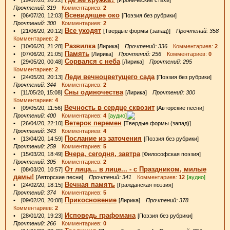
Прочтений: 319
Комментариев:
2
Всевидящее око
• [06/07/20, 12:03]
[Поэзия без рубрики]
Прочтений: 300
Комментариев:
2
Все уходят
• [21/06/20, 20:12]
[Твердые формы (запад)]
Прочтений: 358
Комментариев:
2
Развилка
• [10/06/20, 21:28]
[Лирика]
Прочтений: 336
Комментариев:
2
Память
• [07/06/20, 21:05]
[Лирика]
Прочтений: 256
Комментариев:
0
Сорвался с неба
• [29/05/20, 00:48]
[Лирика]
Прочтений: 295
Комментариев:
2
Леди вечноцветущего сада
• [24/05/20, 20:13]
[Поэзия без рубрики]
Прочтений: 344
Комментариев:
2
Сны одиночества
• [11/05/20, 15:08]
[Лирика]
Прочтений: 300
Комментариев:
4
Вечность в сердце сквозит
• [09/05/20, 11:56]
[Авторские песни]
Прочтений: 400
Комментариев:
4
[аудио]
Ветерок перемен
• [26/04/20, 22:10]
[Твердые формы (запад)]
Прочтений: 343
Комментариев:
4
Послание из заточения
• [13/04/20, 14:59]
[Поэзия без рубрики]
Прочтений: 259
Комментариев:
5
Вчера, сегодня, завтра
• [15/03/20, 18:49]
[Философская поэзия]
Прочтений: 305
Комментариев:
2
От лица... в лице... - с Праздником, милые
• [08/03/20, 10:57]
дамы!
[Авторские песни]
Прочтений: 341
Комментариев:
12
[аудио]
Вечная память
• [24/02/20, 18:15]
[Гражданская поэзия]
Прочтений: 374
Комментариев:
5
Прикосновение
• [09/02/20, 20:08]
[Лирика]
Прочтений: 378
Комментариев:
2
Исповедь графомана
• [28/01/20, 19:23]
[Поэзия без рубрики]
Прочтений: 266
Комментариев:
0