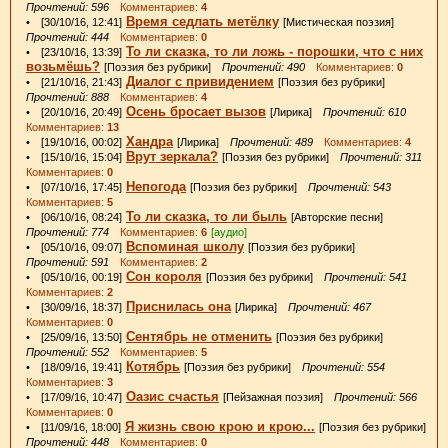
Прочтений: 596
Комментариев:
4
Время седлать метёлку
• [30/10/16, 12:41]
[Мистическая поэзия]
Прочтений: 444
Комментариев:
0
То ли сказка, то ли ложь - порошки, что с них
• [23/10/16, 13:39]
возьмёшь?
[Поэзия без рубрики]
Прочтений: 490
Комментариев:
0
Диалог с привидением
• [21/10/16, 21:43]
[Поэзия без рубрики]
Прочтений: 888
Комментариев:
4
Осень бросает вызов
• [20/10/16, 20:49]
[Лирика]
Прочтений: 610
Комментариев:
13
Хандра
• [19/10/16, 00:02]
[Лирика]
Прочтений: 489
Комментариев:
4
Врут зеркала?
• [15/10/16, 15:04]
[Поэзия без рубрики]
Прочтений: 311
Комментариев:
0
Непогода
• [07/10/16, 17:45]
[Поэзия без рубрики]
Прочтений: 543
Комментариев:
5
То ли сказка, то ли быль
• [06/10/16, 08:24]
[Авторские песни]
Прочтений: 774
Комментариев:
6
[аудио]
Вспоминая школу
• [05/10/16, 09:07]
[Поэзия без рубрики]
Прочтений: 591
Комментариев:
2
Сон короля
• [05/10/16, 00:19]
[Поэзия без рубрики]
Прочтений: 541
Комментариев:
2
Приснилась она
• [30/09/16, 18:37]
[Лирика]
Прочтений: 467
Комментариев:
0
Сентябрь не отменить
• [25/09/16, 13:50]
[Поэзия без рубрики]
Прочтений: 552
Комментариев:
5
Котябрь
• [18/09/16, 19:41]
[Поэзия без рубрики]
Прочтений: 554
Комментариев:
3
Оазис счастья
• [17/09/16, 10:47]
[Пейзажная поэзия]
Прочтений: 566
Комментариев:
0
Я жизнь свою крою и крою...
• [11/09/16, 18:00]
[Поэзия без рубрики]
Прочтений: 448
Комментариев:
0