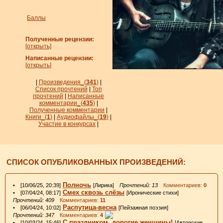
Баллы
Полученные рецензии:
[открыть]
Написанные рецензии:
[открыть]
|
Произведения_
(
341
)
|
Список прочтений
|
Топ
прочтений
|
Написанные
комментарии_
(
435
)
|
Полученные комментарии
|
Книги_(
1
)
|
Аудиофайлы_(
19
)
|
Участие в конкурсах
|
СПИСОК ОПУБЛИКОВАННЫХ ПРОИЗВЕДЕНИЙ:
Полночь
• [10/06/25, 20:39]
[Лирика]
Прочтений: 13
Комментариев:
0
Смех сквозь слёзы
• [07/04/24, 08:17]
[Иронические стихи]
Прочтений: 409
Комментариев:
11
Распутица-весна
• [06/04/24, 10:02]
[Пейзажная поэзия]
Прочтений: 347
Комментариев:
4
С праздником, дорогие женщины!
• [10/03/24, 15:46]
[Авторские