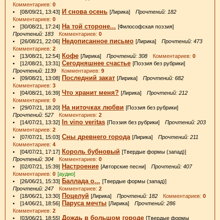
Комментариев:
0
И снова осень
• [08/09/21, 13:43]
[Лирика]
Прочтений: 182
Комментариев:
0
На той стороне...
• [30/08/21, 17:24]
[Философская поэзия]
Прочтений: 183
Комментариев:
0
Недописанное письмо
• [26/08/21, 22:06]
[Лирика]
Прочтений: 473
Комментариев:
2
Кофе
• [13/08/21, 12:54]
[Лирика]
Прочтений: 308
Комментариев:
0
Сегодняшнее счастье
• [12/08/21, 13:31]
[Поэзия без рубрики]
Прочтений: 1139
Комментариев:
9
Последний закат
• [09/08/21, 13:08]
[Лирика]
Прочтений: 682
Комментариев:
3
Что хранит меня?
• [04/08/21, 16:39]
[Лирика]
Прочтений: 212
Комментариев:
0
На ниточках любви
• [29/07/21, 18:20]
[Поэзия без рубрики]
Прочтений: 527
Комментариев:
2
In vino veritas
• [14/07/21, 13:32]
[Поэзия без рубрики]
Прочтений: 203
Комментариев:
2
Сны древнего города
• [07/07/21, 15:03]
[Лирика]
Прочтений: 211
Комментариев:
4
Король бубновый
• [04/07/21, 17:17]
[Твердые формы (запад)]
Прочтений: 304
Комментариев:
0
Настроение
• [02/07/21, 15:39]
[Авторские песни]
Прочтений: 407
Комментариев:
0
[аудио]
Баллада о...
• [26/06/21, 15:33]
[Твердые формы (запад)]
Прочтений: 247
Комментариев:
2
Поцелуй
• [18/06/21, 13:30]
[Лирика]
Прочтений: 182
Комментариев:
0
Паруса мечты
• [14/06/21, 18:56]
[Лирика]
Прочтений: 286
Комментариев:
2
Дождь в большом городе
• [03/06/21, 18:55]
[Твердые формы