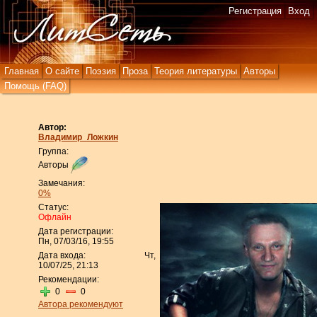
Регистрация
Вход
Главная
О сайте
Поэзия
Проза
Теория литературы
Авторы
Помощь (FAQ)
Автор:
Владимир_Ложкин
Группа:
Авторы
Замечания:
0%
Статус:
Офлайн
Дата регистрации:
Пн, 07/03/16, 19:55
Дата входа:
Чт,
10/07/25, 21:13
Рекомендации:
0
0
Автора рекомендуют