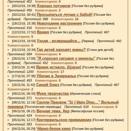
Прочтений: 402
Комментариев:
0
Хорошо погудели
• [30/12/16, 19:38]
[Поэзия без рубрики]
Прочтений: 456
Комментариев:
2
Просыпаться лучше с бабой!
• [30/12/16, 00:41]
[Поэзия без
рубрики]
Прочтений: 588
Комментариев:
16
Новогоднее настроение
• [18/12/16, 15:38]
[Поэзия без рубрики]
Прочтений: 416
Комментариев:
0
Время
• [12/12/16, 17:52]
[Поэзия без рубрики]
Прочтений: 467
Комментариев:
0
Уходя - возвращайся...
• [04/12/16, 16:59]
[Лирика]
Прочтений: 492
Комментариев:
0
Где детей находят мамы?
• [01/12/16, 10:34]
[Стихи для детей]
Прочтений: 684
Комментариев:
4
"Я спросил сегодня у менялы"
• [28/11/16, 17:00]
[Поэзия без
рубрики]
Прочтений: 452
Комментариев:
0
Время истекло. (Цурэн)
• [19/11/16, 11:40]
[Поэзия без рубрики]
Прочтений: 1200
Комментариев:
17
Убегаю в Зазеркалье
• [17/11/16, 07:38]
[Поэзия без рубрики]
Прочтений: 493
Комментариев:
0
Синий блюз
• [16/11/16, 11:42]
[Поэзия без рубрики]
Прочтений: 467
Комментариев:
2
Муки творчества
• [09/11/16, 06:33]
[Иронические стихи]
Прочтений: 571
Комментариев:
4
Сюлли Прюдом "Si j’étais Dieu…" Вольный
• [08/11/16, 12:16]
перевод
[Поэтические переводы]
Прочтений: 618
Комментариев:
0
Вечная тема. Акр
• [06/11/16, 06:21]
[Философская поэзия]
Прочтений: 424
Комментариев:
0
Кен­тер­вильс­кое привидение
• [05/11/16, 12:17]
[Поэзия без рубрики]
Прочтений: 583
Комментариев:
0
Чёрно-белое кино
• [04/11/16, 05:29]
[Поэзия без рубрики]