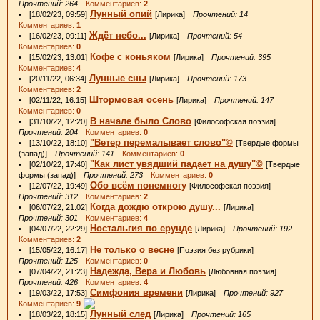
Прочтений: 264
Комментариев:
2
Лунный опий
• [18/02/23, 09:59]
[Лирика]
Прочтений: 14
Комментариев:
1
Ждёт небо...
• [16/02/23, 09:11]
[Лирика]
Прочтений: 54
Комментариев:
0
Кофе с коньяком
• [15/02/23, 13:01]
[Лирика]
Прочтений: 395
Комментариев:
4
Лунные сны
• [20/11/22, 06:34]
[Лирика]
Прочтений: 173
Комментариев:
2
Штормовая осень
• [02/11/22, 16:15]
[Лирика]
Прочтений: 147
Комментариев:
0
В начале было Слово
• [31/10/22, 12:20]
[Философская поэзия]
Прочтений: 204
Комментариев:
0
"Ветер перемалывает слово"©
• [13/10/22, 18:10]
[Твердые формы
(запад)]
Прочтений: 141
Комментариев:
0
"Как лист увядший падает на душу"©
• [02/10/22, 17:40]
[Твердые
формы (запад)]
Прочтений: 273
Комментариев:
0
Обо всём понемногу
• [12/07/22, 19:49]
[Философская поэзия]
Прочтений: 312
Комментариев:
2
Когда дождю открою душу...
• [06/07/22, 21:02]
[Лирика]
Прочтений: 301
Комментариев:
4
Ностальгия по ерунде
• [04/07/22, 22:29]
[Лирика]
Прочтений: 192
Комментариев:
2
Не только о весне
• [15/05/22, 16:17]
[Поэзия без рубрики]
Прочтений: 125
Комментариев:
0
Надежда, Вера и Любовь
• [07/04/22, 21:23]
[Любовная поэзия]
Прочтений: 426
Комментариев:
4
Симфония времени
• [19/03/22, 17:53]
[Лирика]
Прочтений: 927
Комментариев:
9
Лунный след
• [18/03/22, 18:15]
[Лирика]
Прочтений: 165