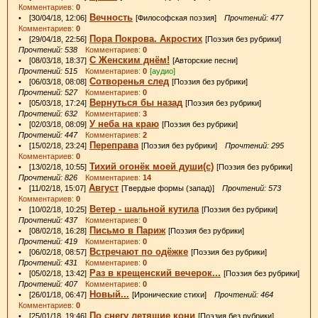
Комментариев:
0
Вечность
• [30/04/18, 12:06]
[Философская поэзия]
Прочтений: 477
Комментариев:
0
Пора Покрова. Акростих
• [29/04/18, 22:56]
[Поэзия без рубрики]
Прочтений: 538
Комментариев:
0
С Женским днём!
• [08/03/18, 18:37]
[Авторские песни]
Прочтений: 515
Комментариев:
0
[аудио]
Сотворенья след
• [06/03/18, 08:08]
[Поэзия без рубрики]
Прочтений: 527
Комментариев:
0
Вернуться бы назад
• [05/03/18, 17:24]
[Поэзия без рубрики]
Прочтений: 632
Комментариев:
3
У неба на краю
• [02/03/18, 08:09]
[Поэзия без рубрики]
Прочтений: 447
Комментариев:
2
Переправа
• [15/02/18, 23:24]
[Поэзия без рубрики]
Прочтений: 295
Комментариев:
0
Тихий огонёк моей души(с)
• [13/02/18, 10:55]
[Поэзия без рубрики]
Прочтений: 826
Комментариев:
14
Август
• [11/02/18, 15:07]
[Твердые формы (запад)]
Прочтений: 573
Комментариев:
0
Ветер - шальной кутила
• [10/02/18, 10:25]
[Поэзия без рубрики]
Прочтений: 437
Комментариев:
0
Письмо в Париж
• [08/02/18, 16:28]
[Поэзия без рубрики]
Прочтений: 419
Комментариев:
0
Встречают по одёжке
• [06/02/18, 08:57]
[Поэзия без рубрики]
Прочтений: 431
Комментариев:
0
Раз в крещенский вечерок...
• [05/02/18, 13:42]
[Поэзия без рубрики]
Прочтений: 407
Комментариев:
0
Новый...
• [26/01/18, 06:47]
[Иронические стихи]
Прочтений: 464
Комментариев:
0
По снегу летящие кони
• [25/01/18, 19:46]
[Поэзия без рубрики]