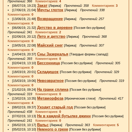
Прочтений: 366
Комментариев:
4
Закат
• [06/07/19, 19:23]
[Лирика]
Прочтений: 358
Комментариев:
3
Мечты глоток
• [17/06/19, 21:04]
[Лирика]
Прочтений: 338
Комментариев:
0
Возвращение
• [13/06/19, 21:48]
[Лирика]
Прочтений: 257
Комментариев:
0
Детство в деревне
• [06/06/19, 21:32]
[Поэзия без рубрики]
Прочтений: 341
Комментариев:
2
Лето и детство
• [02/06/19, 20:12]
[Лирика]
Прочтений: 368
Комментариев:
0
Майский снег
• [19/05/19, 22:08]
[Лирика]
Прочтений: 307
Комментариев:
0
Сны Зазеркалья
• [14/04/19, 20:37]
[Твердые формы (запад)]
Прочтений: 393
Комментариев:
0
Бессонница
• [02/04/19, 13:10]
[Поэзия без рубрики]
Прочтений: 305
Комментариев:
0
Складишок
• [18/03/19, 20:01]
[Поэзия без рубрики]
Прочтений: 329
Комментариев:
0
Невозвратное
• [15/03/19, 19:06]
[Поэзия без рубрики]
Прочтений: 319
Комментариев:
0
На грани сплина
• [21/02/19, 09:24]
[Поэзия без рубрики]
Прочтений: 319
Комментариев:
0
Метаморфоза
• [13/02/19, 10:35]
[Иронические стихи]
Прочтений: 417
Комментариев:
4
Уходит старый год
• [08/02/19, 09:37]
[Поэзия без рубрики]
Прочтений: 438
Комментариев:
0
Не в каждой бутылке джинн
• [07/02/19, 10:13]
[Поэзия без рубрики]
Прочтений: 161
Комментариев:
0
Вальс
• [06/02/19, 10:17]
[Лирика]
Прочтений: 363
Комментариев:
5
Немного о грехе
• [05/02/19, 10:10]
[Поэзия без рубрики]