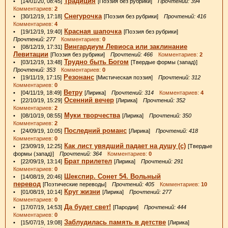
Традиция
• [14/01/20, 08:45]
[Поэзия без рубрики]
Прочтений: 394
Комментариев:
2
Снегурочка
• [30/12/19, 17:18]
[Поэзия без рубрики]
Прочтений: 416
Комментариев:
4
Красная шапочка
• [19/12/19, 19:40]
[Поэзия без рубрики]
Прочтений: 277
Комментариев:
0
Вингардиум Левиоса или заклинание
• [08/12/19, 17:31]
Левитации
[Поэзия без рубрики]
Прочтений: 466
Комментариев:
2
Трудно быть Богом
• [03/12/19, 13:48]
[Твердые формы (запад)]
Прочтений: 353
Комментариев:
0
Резонанс
• [19/11/19, 17:15]
[Мистическая поэзия]
Прочтений: 312
Комментариев:
0
Ветру
• [04/11/19, 18:49]
[Лирика]
Прочтений: 314
Комментариев:
4
Осенний вечер
• [22/10/19, 15:29]
[Лирика]
Прочтений: 352
Комментариев:
2
Муки творчества
• [08/10/19, 08:55]
[Лирика]
Прочтений: 350
Комментариев:
2
Последний романс
• [24/09/19, 10:05]
[Лирика]
Прочтений: 418
Комментариев:
0
Как лист увядший падает на душу (с)
• [23/09/19, 12:25]
[Твердые
формы (запад)]
Прочтений: 364
Комментариев:
0
Брат прилетел
• [22/09/19, 13:14]
[Лирика]
Прочтений: 291
Комментариев:
0
Шекспир. Сонет 54. Вольный
• [14/08/19, 20:46]
перевод
[Поэтические переводы]
Прочтений: 405
Комментариев:
10
Круг жизни
• [01/08/19, 10:14]
[Лирика]
Прочтений: 277
Комментариев:
0
Да будет свет!
• [17/07/19, 14:53]
[Пародии]
Прочтений: 444
Комментариев:
0
Заблудилась память в детстве
• [15/07/19, 19:08]
[Лирика]