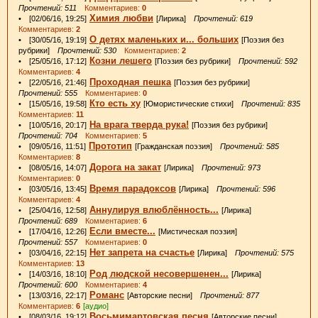
Прочтений: 511
Комментариев:
0
Химия любви
• [02/06/16, 19:25]
[Лирика]
Прочтений: 619
Комментариев:
2
О детях маленьких и... больших
• [30/05/16, 19:19]
[Поэзия без
рубрики]
Прочтений: 530
Комментариев:
2
Козни лешего
• [25/05/16, 17:12]
[Поэзия без рубрики]
Прочтений: 592
Комментариев:
4
Проходная пешка
• [22/05/16, 21:46]
[Поэзия без рубрики]
Прочтений: 555
Комментариев:
0
Кто есть ху
• [15/05/16, 19:58]
[Юмористические стихи]
Прочтений: 835
Комментариев:
11
На врага тверда рука!
• [10/05/16, 20:17]
[Поэзия без рубрики]
Прочтений: 704
Комментариев:
5
Прототип
• [09/05/16, 11:51]
[Гражданская поэзия]
Прочтений: 585
Комментариев:
8
Дорога на закат
• [08/05/16, 14:07]
[Лирика]
Прочтений: 973
Комментариев:
0
Время парадоксов
• [03/05/16, 13:45]
[Лирика]
Прочтений: 596
Комментариев:
4
Аннулируя влюблённость...
• [25/04/16, 12:58]
[Лирика]
Прочтений: 689
Комментариев:
6
Если вместе...
• [17/04/16, 12:26]
[Мистическая поэзия]
Прочтений: 557
Комментариев:
0
Нет запрета на счастье
• [03/04/16, 22:15]
[Лирика]
Прочтений: 575
Комментариев:
13
Род людской несовершенен...
• [14/03/16, 18:10]
[Лирика]
Прочтений: 600
Комментариев:
4
Романс
• [13/03/16, 22:17]
[Авторские песни]
Прочтений: 877
Комментариев:
6
[аудио]
Восьмимартовская песня
• [08/03/16, 19:12]
[Авторские песни]