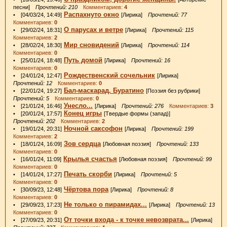
песни]
Прочтений: 210
Комментариев:
4
Распахнуто окно
• [04/03/24, 14:49]
[Лирика]
Прочтений: 77
Комментариев:
0
О парусах и ветре
• [29/02/24, 18:31]
[Лирика]
Прочтений: 115
Комментариев:
2
Мир сновидений
• [28/02/24, 18:30]
[Лирика]
Прочтений: 114
Комментариев:
0
Путь домой
• [25/01/24, 18:48]
[Лирика]
Прочтений: 16
Комментариев:
0
Рождественский сочельник
• [24/01/24, 12:47]
[Лирика]
Прочтений: 12
Комментариев:
0
Бал-маскарад. Буратино
• [22/01/24, 19:27]
[Поэзия без рубрики]
Прочтений: 5
Комментариев:
0
Унесло...
• [21/01/24, 16:46]
[Лирика]
Прочтений: 276
Комментариев:
3
Конец игры
• [20/01/24, 17:57]
[Твердые формы (запад)]
Прочтений: 202
Комментариев:
2
Ночной саксофон
• [19/01/24, 20:31]
[Лирика]
Прочтений: 199
Комментариев:
2
Зов сердца
• [18/01/24, 16:09]
[Любовная поэзия]
Прочтений: 133
Комментариев:
0
Крылья счастья
• [16/01/24, 11:09]
[Любовная поэзия]
Прочтений: 99
Комментариев:
0
Печать скорби
• [14/01/24, 17:27]
[Лирика]
Прочтений: 5
Комментариев:
0
Чёртова пора
• [30/09/23, 12:48]
[Лирика]
Прочтений: 8
Комментариев:
0
Не только о пирамидах...
• [29/09/23, 17:23]
[Лирика]
Прочтений: 13
Комментариев:
0
От точки входа - к точке невозврата...
• [27/09/23, 20:31]
[Лирика]