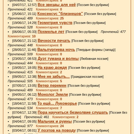
Прочтений: 421
Комментариев:
0
Все звезды для неё
• [04/07/17, 12:57]
[Поэзия без рубрики]
Прочтений: 421
Комментариев:
0
Консенсус "близнецов"
• [25/06/17, 15:11]
[Поэзия без рубрики]
Прочтений: 489
Комментариев:
25
Геометрия чувств
• [19/06/17, 14:29]
[Поэзия без рубрики]
Прочтений: 528
Комментариев:
0
Похмелье лет
• [06/06/17, 05:33]
[Поэзия без рубрики]
Прочтений: 477
Комментариев:
10
Вечности печать
• [05/06/17, 21:12]
[Поэзия без рубрики]
Прочтений: 448
Комментариев:
0
Вальпургиева ночь
• [28/05/17, 11:46]
[Твердые формы (запад)]
Прочтений: 509
Комментариев:
0
Дуэт тумана и волны
• [23/05/17, 08:53]
[Любовная поэзия]
Прочтений: 444
Комментариев:
0
На краю дождя
• [19/05/17, 18:05]
[Поэзия без рубрики]
Прочтений: 415
Комментариев:
2
Мне не забыть...
• [09/05/17, 12:38]
[Гражданская поэзия]
Прочтений: 505
Комментариев:
5
Ветер перемен
• [07/05/17, 13:05]
[Поэзия без рубрики]
Прочтений: 489
Комментариев:
0
Монолог Земли
• [04/05/17, 06:12]
[Поэзия без рубрики]
Прочтений: 473
Комментариев:
0
То ещё... Лукоморье
• [18/04/17, 11:58]
[Поэзия без рубрики]
Прочтений: 534
Комментариев:
7
Пора научиться безмолвие слушать
• [07/04/17, 12:39]
[Поэзия без
рубрики]
Прочтений: 461
Комментариев:
2
Мальчик и руины
• [04/04/17, 09:05]
[Поэзия без рубрики]
Прочтений: 977
Комментариев:
24
У поэтов на поводу
• [03/04/17, 08:01]
[Поэзия без рубрики]