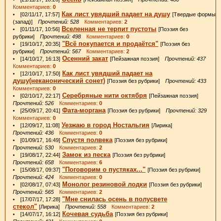
Комментариев:
0
Как лист увядший падает на душу
• [02/11/17, 17:57]
[Твердые формы
(запад)]
Прочтений: 528
Комментариев:
2
Вселенная не терпит пустоты
• [01/11/17, 10:56]
[Поэзия без
рубрики]
Прочтений: 498
Комментариев:
0
"Всё покупается и продаётся"
• [19/10/17, 20:35]
[Поэзия без
рубрики]
Прочтений: 567
Комментариев:
2
Осенний закат
• [14/10/17, 16:13]
[Пейзажная поэзия]
Прочтений: 437
Комментариев:
0
Как лист увядший падает на
• [12/10/17, 17:50]
душу(неканонический сонет)
[Поэзия без рубрики]
Прочтений: 433
Комментариев:
0
Серебряные нити октября
• [02/10/17, 22:17]
[Пейзажная поэзия]
Прочтений: 526
Комментариев:
0
Фата-моргана
• [25/09/17, 20:41]
[Поэзия без рубрики]
Прочтений: 329
Комментариев:
0
Уезжаю в город Ностальгия
• [12/09/17, 11:08]
[Лирика]
Прочтений: 436
Комментариев:
0
Спустя полвека
• [01/09/17, 16:49]
[Поэзия без рубрики]
Прочтений: 530
Комментариев:
2
Замок из песка
• [19/08/17, 22:44]
[Поэзия без рубрики]
Прочтений: 658
Комментариев:
6
"Поговорим о пустяках..."
• [15/08/17, 09:37]
[Поэзия без рубрики]
Прочтений: 424
Комментариев:
0
Монолог резиновой лодки
• [02/08/17, 07:43]
[Поэзия без рубрики]
Прочтений: 565
Комментариев:
2
"Мне снилась осень в полусвете
• [17/07/17, 17:28]
стекол"
[Лирика]
Прочтений: 558
Комментариев:
2
Кочевая судьба
• [14/07/17, 16:12]
[Поэзия без рубрики]