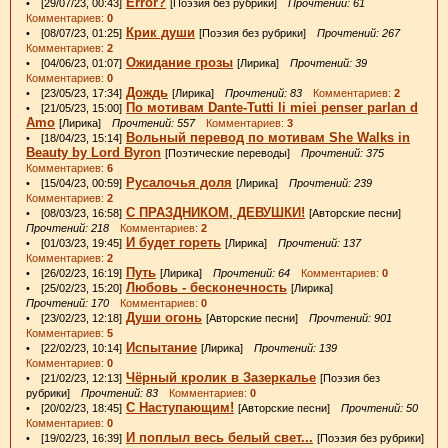
Error?
• [29/07/23, 00:43]
[Поэзия без рубрики]
Прочтений: 61
Комментариев:
0
Крик души
• [08/07/23, 01:25]
[Поэзия без рубрики]
Прочтений: 267
Комментариев:
2
Ожидание грозы
• [04/06/23, 01:07]
[Лирика]
Прочтений: 39
Комментариев:
0
Дождь
• [23/05/23, 17:34]
[Лирика]
Прочтений: 83
Комментариев:
2
По мотивам Dante-Tutti li miei penser parlan d
• [21/05/23, 15:00]
Amo
[Лирика]
Прочтений: 557
Комментариев:
3
Вольный перевод по мотивам She Walks in
• [18/04/23, 15:14]
Beauty by Lord Byron
[Поэтические переводы]
Прочтений: 375
Комментариев:
6
Русалочья доля
• [15/04/23, 00:59]
[Лирика]
Прочтений: 239
Комментариев:
2
С ПРАЗДНИКОМ, ДЕВУШКИ!
• [08/03/23, 16:58]
[Авторские песни]
Прочтений: 218
Комментариев:
2
И будет гореть
• [01/03/23, 19:45]
[Лирика]
Прочтений: 137
Комментариев:
2
Путь
• [26/02/23, 16:19]
[Лирика]
Прочтений: 64
Комментариев:
0
Любовь - бесконечность
• [25/02/23, 15:20]
[Лирика]
Прочтений: 170
Комментариев:
0
Души огонь
• [23/02/23, 12:18]
[Авторские песни]
Прочтений: 901
Комментариев:
5
Испытание
• [22/02/23, 10:14]
[Лирика]
Прочтений: 139
Комментариев:
0
Чёрный кролик в Зазеркалье
• [21/02/23, 12:13]
[Поэзия без
рубрики]
Прочтений: 83
Комментариев:
0
С Наступающим!
• [20/02/23, 18:45]
[Авторские песни]
Прочтений: 50
Комментариев:
0
И поплыл весь белый свет...
• [19/02/23, 16:39]
[Поэзия без рубрики]