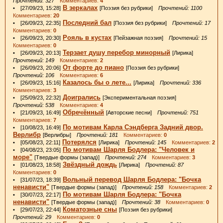
Прочтений: 327
Комментариев:
4
В зеркалах
• [27/09/23, 15:28]
[Поэзия без рубрики]
Прочтений: 1100
Комментариев:
20
Последний бал
• [26/09/23, 22:35]
[Поэзия без рубрики]
Прочтений: 17
Комментариев:
0
Рояль в кустах
• [26/09/23, 20:30]
[Пейзажная поэзия]
Прочтений: 15
Комментариев:
0
Терзает душу перебор минорный
• [26/09/23, 20:13]
[Лирика]
Прочтений: 149
Комментариев:
2
От форте до пиано
• [26/09/23, 20:06]
[Поэзия без рубрики]
Прочтений: 106
Комментариев:
6
Казалось бы о лете...
• [26/09/23, 15:16]
[Лирика]
Прочтений: 336
Комментариев:
3
Доигрались
• [25/09/23, 22:32]
[Экспериментальная поэзия]
Прочтений: 538
Комментариев:
4
Обречённый
• [21/09/23, 16:49]
[Авторские песни]
Прочтений: 751
Комментариев:
7
По мотивам Карла Сэндберга Задний двор.
• [10/08/23, 16:49]
Верлибр
[Верлибры]
Прочтений: 181
Комментариев:
0
Потерялся
• [05/08/23, 22:11]
[Лирика]
Прочтений: 145
Комментариев:
2
По мотивам Шарля Бодлера: "Человек и
• [04/08/23, 23:05]
море"
[Твердые формы (запад)]
Прочтений: 274
Комментариев:
3
Звёздный дождь
• [01/08/23, 18:58]
[Лирика]
Прочтений: 87
Комментариев:
0
Вольный перевод Шарля Бодлера: "Бочка
• [31/07/23, 18:39]
ненависти"
[Твердые формы (запад)]
Прочтений: 158
Комментариев:
2
По мотивам Шарля Бодлера: "Бочка
• [30/07/23, 22:17]
ненависти"
[Твердые формы (запад)]
Прочтений: 38
Комментариев:
0
Коматозные сны
• [29/07/23, 22:44]
[Поэзия без рубрики]
Прочтений: 29
Комментариев:
0