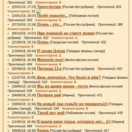
Прочтений: 381
Комментариев:
0
Теночтитлан
• [15/01/19, 17:23]
[Поэзия без рубрики]
Прочтений: 601
Комментариев:
12
Полёт недолог...
• [14/01/19, 19:07]
[Пейзажная поэзия]
Прочтений: 305
Комментариев:
0
Осень - это...
• [07/10/18, 13:16]
[Поэзия без рубрики]
Прочтений: 388
Комментариев:
2
Нам помехой не станут дожди
• [06/10/18, 14:07]
[Поэзия без
рубрики]
Прочтений: 422
Комментариев:
2
Осень
• [21/09/18, 19:13]
[Городская поэзия]
Прочтений: 432
Комментариев:
0
И снова Цурэн
• [13/09/18, 20:44]
[Твердые формы (запад)]
Прочтений: 630
Комментариев:
2
Memento mori
• [20/08/18, 18:36]
[Философская поэзия]
Прочтений: 404
Комментариев:
4
Пятница 13-е
• [02/08/18, 19:18]
[Поэзия без рубрики]
Прочтений: 416
Комментариев:
2
День кончился. Что было в нём?
• [11/07/18, 20:05]
[Твердые формы
(запад)]
Прочтений: 518
Комментариев:
0
Мы на древе жизни - гости
• [18/06/18, 19:22]
[Философская поэзия]
Прочтений: 539
Комментариев:
2
Потерян рай
• [04/06/18, 15:26]
[Лирика]
Прочтений: 471
Комментариев:
2
На новый лад судьбу не перешить(с)
• [30/05/18, 11:34]
[Твердые
формы (запад)]
Прочтений: 544
Комментариев:
0
Такой вот май
• [28/05/18, 20:42]
[Пейзажная поэзия]
Прочтений: 435
Комментариев:
0
Я вдали вижу город, которого нет... (с)
• [11/05/18, 18:46]
[Лирика]
Прочтений: 484
Комментариев:
2
Кража
• [09/05/18, 18:45]
[Поэзия без рубрики]
Прочтений: 417