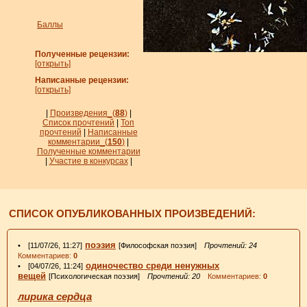
Баллы
Полученные рецензии:
[открыть]
Написанные рецензии:
[открыть]
|
Произведения_
(
88
)
|
Список прочтений
|
Топ
прочтений
|
Написанные
комментарии_
(
150
)
|
Полученные комментарии
|
Участие в конкурсах
|
СПИСОК ОПУБЛИКОВАННЫХ ПРОИЗВЕДЕНИЙ:
поэзия
• [11/07/26, 11:27]
[Философская поэзия]
Прочтений: 24
Комментариев:
0
одиночество среди ненужных
• [04/07/26, 11:24]
вещей
[Психологическая поэзия]
Прочтений: 20
Комментариев:
0
лирика сердца