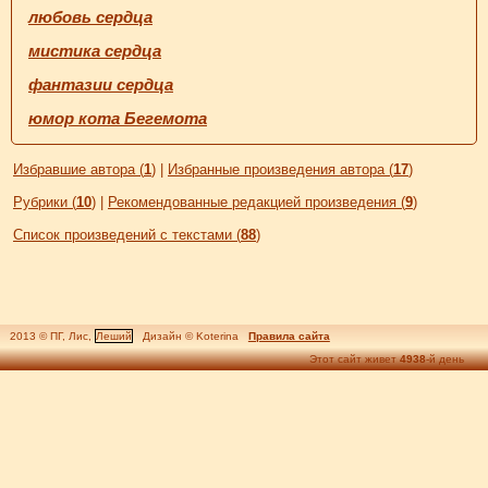
любовь сердца
мистика сердца
фантазии сердца
юмор кота Бегемота
Избравшие автора (
1
)
|
Избранные произведения автора (
17
)
Рубрики (
10
)
|
Рекомендованные редакцией произведения (
9
)
Список произведений с текстами (
88
)
2013 © ПГ, Лис,
Леший
Дизайн © Koterina
Правила сайта
Этот сайт живет
4938
-й день