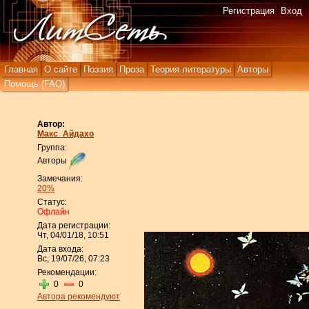
Регистрация
Вход
Главная
О сайте
Поэзия
Проза
Теория литературы
Авторы
Помощь (FAQ)
Автор:
Макс_Айдахо
Группа:
Авторы
Замечания:
20%
Статус:
Офлайн
Дата регистрации:
Чт, 04/01/18, 10:51
Дата входа:
Вс, 19/07/26, 07:23
Рекомендации:
0
0
Автора рекомендуют