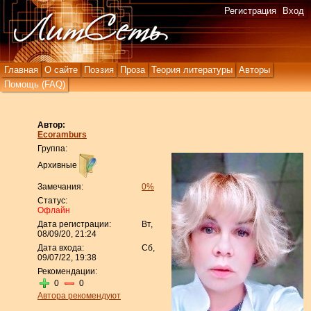
Регистрация
Вход
Главная
О сайте
Поэзия
Проза
Теория литературы
Авторы
Помощь (FAQ)
Автор:
Ecoramburs
Группа:
Архивные
Замечания:
0%
Статус:
Офлайн
Дата регистрации:
Вт,
08/09/20, 21:24
Дата входа:
Сб,
09/07/22, 19:38
Рекомендации:
0
0
Автора рекомендуют