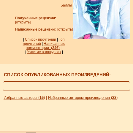
Баллы
Полученные рецензии:
[открыть]
Написанные рецензии:
[открыть]
|
Список прочтений
|
Топ
прочтений
|
Написанные
комментарии_
(
246
)
|
|
Участие в конкурсах
|
СПИСОК ОПУБЛИКОВАННЫХ ПРОИЗВЕДЕНИЙ:
Избранные авторы (
16
)
|
Избранные автором произведения (
22
)