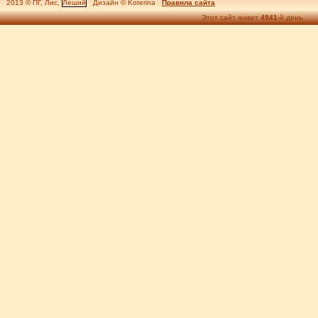
2013 © ПГ, Лис,
Леший
Дизайн © Koterina
Правила сайта
Этот сайт живет
4941
-й день