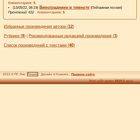
Комментариев:
5
Виноградники в темноте
• [13/05/22, 08:19]
[Пейзажная поэзия]
Прочтений: 632
Комментариев:
5
Избранные произведения автора (
12
)
Рубрики (
9
)
|
Рекомендованные редакцией произведения (
3
)
Список произведений с текстами (
40
)
2013 © ПГ, Лис,
Леший
Дизайн © Koterina
Правила сайта
Этот сайт живет
4939
-й день