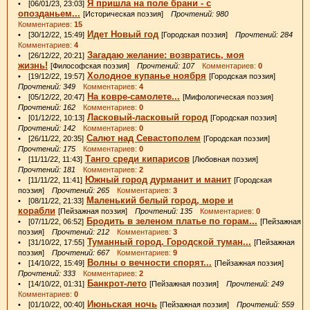
Я пришла на поле брани - с
• [06/01/23, 23:03]
опозданьем...
[Историческая поэзия]
Прочтений: 980
Комментариев:
15
Идет Новый год
• [30/12/22, 15:49]
[Городская поэзия]
Прочтений: 284
Комментариев:
4
Загадаю желание: возвратись, моя
• [26/12/22, 20:21]
жизнь!
[Философская поэзия]
Прочтений: 107
Комментариев:
0
Холодное купанье ноября
• [19/12/22, 19:57]
[Городская поэзия]
Прочтений: 349
Комментариев:
4
На ковре-самолете...
• [05/12/22, 20:47]
[Мифологическая поэзия]
Прочтений: 162
Комментариев:
0
Ласковый-ласковый город
• [01/12/22, 10:13]
[Городская поэзия]
Прочтений: 142
Комментариев:
0
Салют над Севастополем
• [26/11/22, 20:35]
[Городская поэзия]
Прочтений: 175
Комментариев:
0
Танго среди кипарисов
• [11/11/22, 11:43]
[Любовная поэзия]
Прочтений: 181
Комментариев:
2
Южный город дурманит и манит
• [11/11/22, 11:41]
[Городская
поэзия]
Прочтений: 265
Комментариев:
3
Маленький белый город, море и
• [08/11/22, 21:33]
корабли
[Пейзажная поэзия]
Прочтений: 135
Комментариев:
0
Бродить в зеленом платье по горам...
• [07/11/22, 06:52]
[Пейзажная
поэзия]
Прочтений: 212
Комментариев:
3
Туманный город. Городской туман...
• [31/10/22, 17:55]
[Пейзажная
поэзия]
Прочтений: 667
Комментариев:
9
Волны о вечности спорят...
• [14/10/22, 15:49]
[Пейзажная поэзия]
Прочтений: 333
Комментариев:
2
Банкрот-лето
• [14/10/22, 01:31]
[Пейзажная поэзия]
Прочтений: 249
Комментариев:
0
Июньская ночь
• [01/10/22, 00:40]
[Пейзажная поэзия]
Прочтений: 559