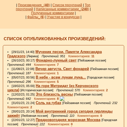
|
Произведения_
(
40
)
|
Список прочтений
|
Топ
прочтений
|
Написанные комментарии_
(
240
)
|
Полученные комментарии
|
|
Файлы_
(
6
)
|
Участие в конкурсах
|
СПИСОК ОПУБЛИКОВАННЫХ ПРОИЗВЕДЕНИЙ:
Мученик песни. Памяти Александра
• [29/11/23, 14:40]
Градского
[Лирика]
Прочтений: 951
Комментариев:
11
Фонарно-лунный свет
• [26/10/23, 00:17]
[Пейзажная поэзия]
Прочтений: 444
Комментариев:
7
Вечер августа. Свет фонарей
• [11/08/23, 22:08]
[Пейзажная поэзия]
Прочтений: 187
Комментариев:
1
В небе - всем лунам луна...
• [05/07/23, 00:56]
[Городская поэзия]
Прочтений: 296
Комментариев:
5
На горе Митридат (из Керченского
• [18/02/23, 05:00]
цикла)
[Историческая поэзия]
Прочтений: 570
Комментариев:
2
Это близость весны
• [12/02/23, 01:25]
[Пейзажная поэзия]
Прочтений: 642
Комментариев:
8
Соль на губах
• [31/01/23, 21:24]
[Пейзажная поэзия]
Прочтений: 232
Комментариев:
2
Мой внутренний город сегодня гирлянды
• [30/01/23, 20:14]
зажжёт
[Любовная поэзия]
Прочтений: 110
Комментариев:
0
Предновогодняя морозная Москва
• [22/01/23, 12:27]
[Городская
поэзия]
Прочтений: 222
Комментариев:
0