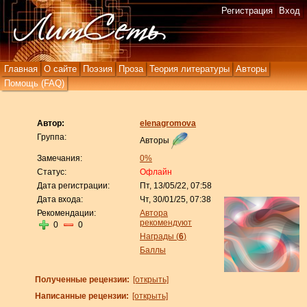
Регистрация
Вход
Главная
О сайте
Поэзия
Проза
Теория литературы
Авторы
Помощь (FAQ)
Автор:
elenagromova
Группа:
Авторы
Замечания:
0%
Статус:
Офлайн
Дата регистрации:
Пт, 13/05/22, 07:58
Дата входа:
Чт, 30/01/25, 07:38
Рекомендации:
Автора
рекомендуют
0
0
Награды (
6
)
Баллы
Полученные рецензии:
[открыть]
Написанные рецензии:
[открыть]