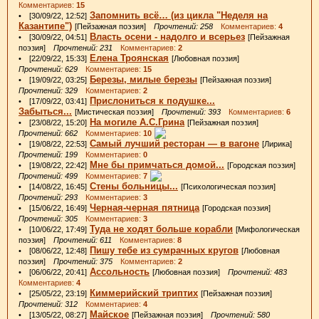
Комментариев:
15
Запомнить всё… (из цикла "Неделя на
• [30/09/22, 12:52]
Казантипе")
[Пейзажная поэзия]
Прочтений: 258
Комментариев:
4
Власть осени - надолго и всерьез
• [30/09/22, 04:51]
[Пейзажная
поэзия]
Прочтений: 231
Комментариев:
2
Елена Троянская
• [22/09/22, 15:33]
[Любовная поэзия]
Прочтений: 629
Комментариев:
15
Березы, милые березы
• [19/09/22, 03:25]
[Пейзажная поэзия]
Прочтений: 329
Комментариев:
2
Прислониться к подушке...
• [17/09/22, 03:41]
Забыться...
[Мистическая поэзия]
Прочтений: 393
Комментариев:
6
На могиле А.С.Грина
• [23/08/22, 15:20]
[Пейзажная поэзия]
Прочтений: 662
Комментариев:
10
Самый лучший ресторан — в вагоне
• [19/08/22, 22:53]
[Лирика]
Прочтений: 199
Комментариев:
0
Мне бы примчаться домой...
• [19/08/22, 22:42]
[Городская поэзия]
Прочтений: 499
Комментариев:
7
Стены больницы...
• [14/08/22, 16:45]
[Психологическая поэзия]
Прочтений: 293
Комментариев:
3
Черная-черная пятница
• [15/06/22, 16:49]
[Городская поэзия]
Прочтений: 305
Комментариев:
3
Туда не ходят больше корабли
• [10/06/22, 17:49]
[Мифологическая
поэзия]
Прочтений: 611
Комментариев:
8
Пишу тебе из сумрачных кругов
• [08/06/22, 12:48]
[Любовная
поэзия]
Прочтений: 375
Комментариев:
2
Ассольность
• [06/06/22, 20:41]
[Любовная поэзия]
Прочтений: 483
Комментариев:
4
Киммерийский триптих
• [25/05/22, 23:19]
[Пейзажная поэзия]
Прочтений: 312
Комментариев:
4
Майское
• [13/05/22, 08:27]
[Пейзажная поэзия]
Прочтений: 580