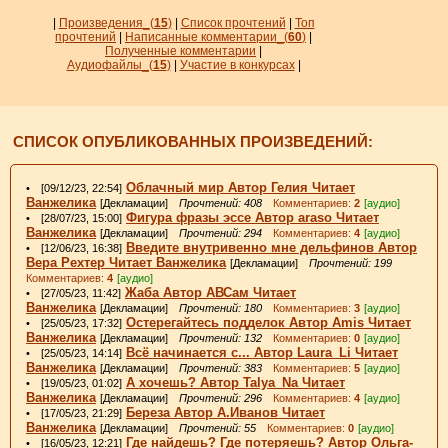
|
Произведения_
(
15
)
|
Список прочтений
|
Топ
прочтений
|
Написанные комментарии_
(
60
)
|
Полученные комментарии
|
Аудиофайлы_(
15
)
|
Участие в конкурсах
|
СПИСОК ОПУБЛИКОВАННЫХ ПРОИЗВЕДЕНИЙ:
Облачный мир Автор Гелия Читает
• [09/12/23, 22:54]
Ванжелика
[Декламации]
Прочтений: 408
Комментариев:
2
[аудио]
Фигура фразы эссе Автор araso Читает
• [28/07/23, 15:00]
Ванжелика
[Декламации]
Прочтений: 294
Комментариев:
4
[аудио]
Введите внутривенно мне дельфинов Автор
• [12/06/23, 16:38]
Вера Рехтер Читает Ванжелика
[Декламации]
Прочтений: 199
Комментариев:
4
[аудио]
Жаба Автор АВСам Читает
• [27/05/23, 11:42]
Ванжелика
[Декламации]
Прочтений: 180
Комментариев:
3
[аудио]
Остерегайтесь подделок Автор Amis Читает
• [25/05/23, 17:32]
Ванжелика
[Декламации]
Прочтений: 132
Комментариев:
0
[аудио]
Всё начинается с... Автор Laura_Li Читает
• [25/05/23, 14:14]
Ванжелика
[Декламации]
Прочтений: 383
Комментариев:
5
[аудио]
А хочешь? Автор Talya_Na Читает
• [19/05/23, 01:02]
Ванжелика
[Декламации]
Прочтений: 296
Комментариев:
4
[аудио]
Береза Автор А.Иванов Читает
• [17/05/23, 21:29]
Ванжелика
[Декламации]
Прочтений: 55
Комментариев:
0
[аудио]
Где найдешь? Где потеряешь? Автор Ольга-
• [16/05/23, 12:21]