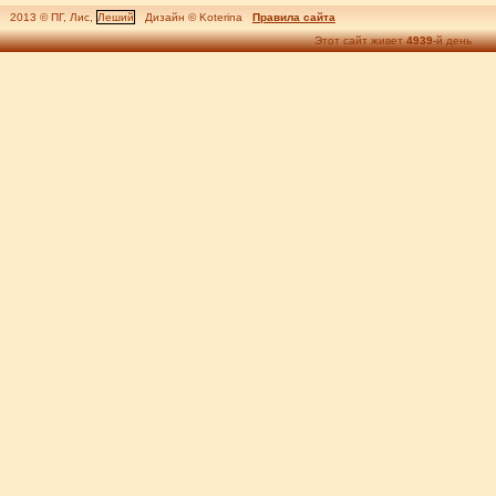
2013 © ПГ, Лис,
Леший
Дизайн © Koterina
Правила сайта
Этот сайт живет
4939
-й день