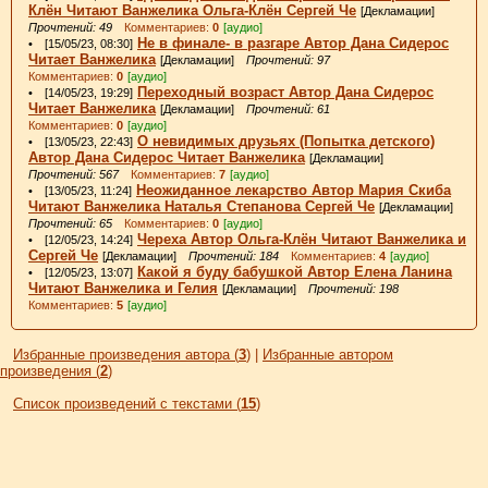
Клён Читают Ванжелика Ольга-Клён Сергей Че
[Декламации]
Прочтений: 49
Комментариев:
0
[аудио]
Не в финале- в разгаре Автор Дана Сидерос
• [15/05/23, 08:30]
Читает Ванжелика
[Декламации]
Прочтений: 97
Комментариев:
0
[аудио]
Переходный возраст Автор Дана Сидерос
• [14/05/23, 19:29]
Читает Ванжелика
[Декламации]
Прочтений: 61
Комментариев:
0
[аудио]
О невидимых друзьях (Попытка детского)
• [13/05/23, 22:43]
Автор Дана Сидерос Читает Ванжелика
[Декламации]
Прочтений: 567
Комментариев:
7
[аудио]
Неожиданное лекарство Автор Мария Скиба
• [13/05/23, 11:24]
Читают Ванжелика Наталья Степанова Сергей Че
[Декламации]
Прочтений: 65
Комментариев:
0
[аудио]
Череха Автор Ольга-Клён Читают Ванжелика и
• [12/05/23, 14:24]
Сергей Че
[Декламации]
Прочтений: 184
Комментариев:
4
[аудио]
Какой я буду бабушкой Автор Елена Ланина
• [12/05/23, 13:07]
Читают Ванжелика и Гелия
[Декламации]
Прочтений: 198
Комментариев:
5
[аудио]
Избранные произведения автора (
3
)
|
Избранные автором
произведения (
2
)
Список произведений с текстами (
15
)