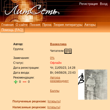
Регистрация
Вход
Главная
О сайте
Поэзия
Проза
Теория литературы
Авторы
Помощь (FAQ)
Автор:
Ванжелика
Группа:
Читатели
Замечания:
0%
Статус:
Офлайн
Дата регистрации:
Чт, 11/05/23, 14:28
Дата входа:
Вт, 04/08/26, 23:43
Рекомендации:
Автора
рекомендуют
0
0
Баллы
Полученные рецензии:
[открыть]
Написанные рецензии:
[открыть]