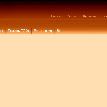
• Поэзия
• Проза
• Критика
• Ко
ры
Помощь (FAQ)
Регистрация
Вход