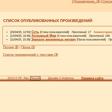
|
Произведения_
(
3
)
|
Список
СПИСОК ОПУБЛИКОВАННЫХ ПРОИЗВЕДЕНИЙ:
Суть
• [25/04/25, 12:55]
[Стихи пользователей]
Прочтений: 17
Комментарие
Холодный Мир
• [12/04/25, 16:46]
[Стихи пользователей]
Прочтений: 246
К
Зеркало жизненных неудач
• [11/04/25, 15:39]
[Проза пользователей]
Пр
Поэзия (
2
)
|
Проза (
1
)
Список произведений с текстами (
3
)
2013 © ПГ, Лис,
Леший
Дизайн © Koterina
Правила сайта