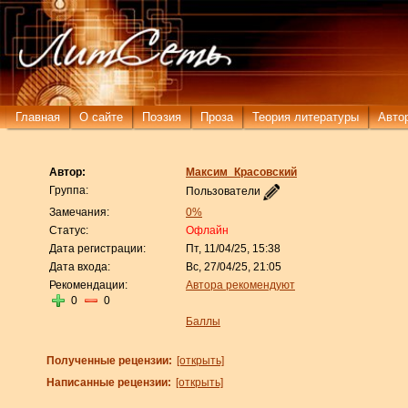
Главная
О сайте
Поэзия
Проза
Теория литературы
Авто
Автор:
Максим_Красовский
Группа:
Пользователи
Замечания:
0%
Статус:
Офлайн
Дата регистрации:
Пт, 11/04/25, 15:38
Дата входа:
Вс, 27/04/25, 21:05
Рекомендации:
Автора рекомендуют
0
0
Баллы
Полученные рецензии:
[открыть]
Написанные рецензии:
[открыть]