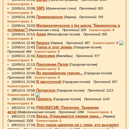
Комментариев:
1
SMS
• [10/05/14, 23:08]
[Иронические стихи]
Прочтений: 825
Комментариев:
0
Преверовское
• [10/05/14, 23:06]
[Лирика]
Прочтений: 783
Комментариев:
1
Меланхолическое э (из цикла "Бредоносец в
• [10/05/14, 23:03]
потёмках")
[Иронические стихи]
Прочтений: 829
Комментариев:
0
Адам
• [10/05/14, 22:51]
[Философская поэзия]
Прочтений: 855
Комментариев:
0
Кицунэ
• [10/05/14, 22:48]
[Лирика]
Прочтений: 987
Комментариев:
9
Город и этот дождь
• [10/05/14, 22:42]
[Городская поэзия]
Прочтений: 884
Комментариев:
0
Хиросима
• [10/05/14, 22:16]
[Верлибры]
Прочтений: 977
Комментариев:
0
Поколение Питер
• [10/05/14, 22:12]
[Городская поэзия]
Прочтений: 947
Комментариев:
0
Во врождённом городе...
• [10/05/14, 22:06]
[Городская поэзия]
Прочтений: 834
Комментариев:
0
В закусочной
• [10/05/14, 22:04]
[Городская поэзия]
Прочтений: 857
Комментариев:
0
Питерское
• [08/12/13, 19:58]
[Городская поэзия]
Прочтений: 1213
Комментариев:
10
Припять
• [08/12/13, 19:55]
[Городская поэзия]
Прочтений: 1143
Комментариев:
8
РАКОБЕСИЕ (Трилогия. Творение
• [08/12/13, 17:41]
акта)
[Мифологическая поэзия]
Прочтений: 1066
Комментариев:
2
Весна. Открывается первая рана...
• [08/12/13, 17:22]
[Лирика]
Прочтений: 1026
Комментариев:
2
Этот город циничен не с теми, кто высмеял
• [08/12/13, 17:18]