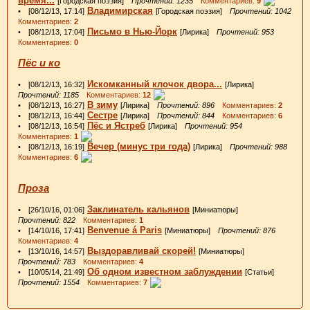
время...
[Городская поэзия]
Прочтений: 1235
Комментариев:
9
Владимирская
• [08/12/13, 17:14]
[Городская поэзия]
Прочтений: 1042
Комментариев:
2
Письмо в Нью-Йорк
• [08/12/13, 17:04]
[Лирика]
Прочтений: 953
Комментариев:
0
Пёс и ко
Искомканный клочок двора...
• [08/12/13, 16:32]
[Лирика]
Прочтений: 1185
Комментариев:
12
В зиму
• [08/12/13, 16:27]
[Лирика]
Прочтений: 896
Комментариев:
2
Сестре
• [08/12/13, 16:44]
[Лирика]
Прочтений: 844
Комментариев:
6
Пёс и Ястреб
• [08/12/13, 16:54]
[Лирика]
Прочтений: 954
Комментариев:
1
Вечер (минус три года)
• [08/12/13, 16:19]
[Лирика]
Прочтений: 988
Комментариев:
6
Проза
Заклинатель кальянов
• [26/10/16, 01:06]
[Миниатюры]
Прочтений: 822
Комментариев:
1
Benvenue á Paris
• [14/10/16, 17:41]
[Миниатюры]
Прочтений: 876
Комментариев:
4
Выздоравливай скорей!
• [13/10/16, 14:57]
[Миниатюры]
Прочтений: 783
Комментариев:
4
Об одном известном заблуждении
• [10/05/14, 21:49]
[Статьи]
Прочтений: 1554
Комментариев:
7