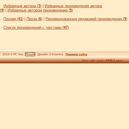
Избранные авторы (
3
)
|
Избранные произведения автора
(
9
)
|
Избранные автором произведения (
5
)
Поэзия (
41
)
|
Проза (
6
)
|
Рекомендованные редакцией произведения (
9
)
Список произведений с текстами (
47
)
2013 © ПГ, Лис,
Леший
Дизайн © Koterina
Правила сайта
Этот сайт живет
4938
-й день