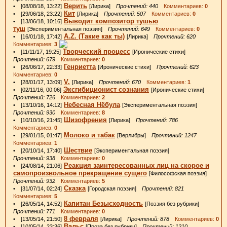
Верить
• [08/08/18, 13:22]
[Лирика]
Прочтений: 440
Комментариев:
0
Кит
• [29/06/18, 23:22]
[Лирика]
Прочтений: 507
Комментариев:
0
Выводит композитор тушью
• [13/06/18, 10:16]
туш
[Экспериментальная поэзия]
Прочтений: 649
Комментариев:
0
A.Z. (Такие как ты)
• [16/01/18, 17:42]
[Лирика]
Прочтений: 620
Комментариев:
3
Творческий процесс
• [11/11/17, 19:25]
[Иронические стихи]
Прочтений: 679
Комментариев:
0
Генриетта
• [26/06/17, 22:33]
[Иронические стихи]
Прочтений: 623
Комментариев:
0
V.
• [28/01/17, 13:09]
[Лирика]
Прочтений: 670
Комментариев:
1
Эксгибиционист сознания
• [02/11/16, 00:06]
[Иронические стихи]
Прочтений: 726
Комментариев:
2
Небесная Нёбула
• [13/10/16, 14:12]
[Экспериментальная поэзия]
Прочтений: 930
Комментариев:
8
Шизофрения
• [10/10/16, 21:45]
[Лирика]
Прочтений: 786
Комментариев:
0
Молоко и табак
• [29/01/15, 01:47]
[Верлибры]
Прочтений: 1247
Комментариев:
1
Шествие
• [20/10/14, 17:40]
[Экспериментальная поэзия]
Прочтений: 938
Комментариев:
0
Реакция заинтересованных лиц на скорое и
• [24/08/14, 21:06]
самопроизвольное прекращение сущего
[Философская поэзия]
Прочтений: 932
Комментариев:
5
Сказка
• [31/07/14, 02:24]
[Городская поэзия]
Прочтений: 821
Комментариев:
5
Капитан Безысходность
• [26/05/14, 14:52]
[Поэзия без рубрики]
Прочтений: 771
Комментариев:
0
8 февраля
• [13/05/14, 21:50]
[Лирика]
Прочтений: 878
Комментариев:
0
Вальс
• [10/05/14, 23:36]
[Проза без рубрики]
Прочтений: 1210