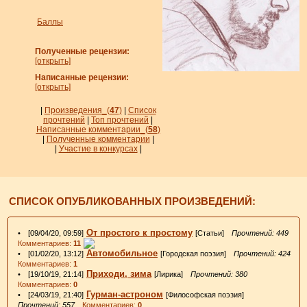
Баллы
Полученные рецензии:
[открыть]
Написанные рецензии:
[открыть]
|
Произведения_
(
47
)
|
Список
прочтений
|
Топ прочтений
|
Написанные комментарии_
(
58
)
|
Полученные комментарии
|
|
Участие в конкурсах
|
СПИСОК ОПУБЛИКОВАННЫХ ПРОИЗВЕДЕНИЙ:
От простого к простому
• [09/04/20, 09:59]
[Статьи]
Прочтений: 449
Комментариев:
11
Автомобильное
• [01/02/20, 13:12]
[Городская поэзия]
Прочтений: 424
Комментариев:
1
Приходи, зима
• [19/10/19, 21:14]
[Лирика]
Прочтений: 380
Комментариев:
0
Гурман-астроном
• [24/03/19, 21:40]
[Философская поэзия]
Прочтений: 557
Комментариев:
0