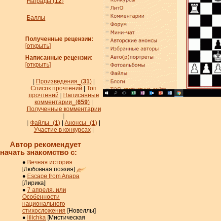
Награды (
12
)
Баллы
Полученные рецензии:
[открыть]
Написанные рецензии:
[открыть]
|
Произведения_
(
31
)
|
Список прочтений
|
Топ
прочтений
|
Написанные
комментарии_
(
659
)
|
Полученные комментарии
|
|
Файлы_
(
1
)
|
Анонсы_
(
1
)
|
Участие в конкурсах
|
Автор рекомендует
начать знакомство с:
●
Вечная история
[Любовная поэзия]
●
Escape from Anapa
[Лирика]
●
7 апреля, или
Особенности
национального
стихосложения
[Новеллы]
●
lilichka
[Мистическая