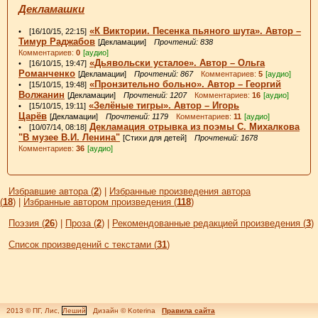
Декламашки
«К Виктории. Песенка пьяного шута». Автор –
• [16/10/15, 22:15]
Тимур Раджабов
[Декламации]
Прочтений: 838
Комментариев:
0
[аудио]
«Дьявольски усталое». Автор – Ольга
• [16/10/15, 19:47]
Романченко
[Декламации]
Прочтений: 867
Комментариев:
5
[аудио]
«Пронзительно больно». Автор – Георгий
• [15/10/15, 19:48]
Волжанин
[Декламации]
Прочтений: 1207
Комментариев:
16
[аудио]
«Зелёные тигры». Автор – Игорь
• [15/10/15, 19:11]
Царёв
[Декламации]
Прочтений: 1179
Комментариев:
11
[аудио]
Декламация отрывка из поэмы С. Михалкова
• [10/07/14, 08:18]
"В музее В.И. Ленина"
[Стихи для детей]
Прочтений: 1678
Комментариев:
36
[аудио]
Избравшие автора (
2
)
|
Избранные произведения автора
(
18
)
|
Избранные автором произведения (
118
)
Поэзия (
26
)
|
Проза (
2
)
|
Рекомендованные редакцией произведения (
3
)
Список произведений с текстами (
31
)
2013 © ПГ, Лис,
Леший
Дизайн © Koterina
Правила сайта