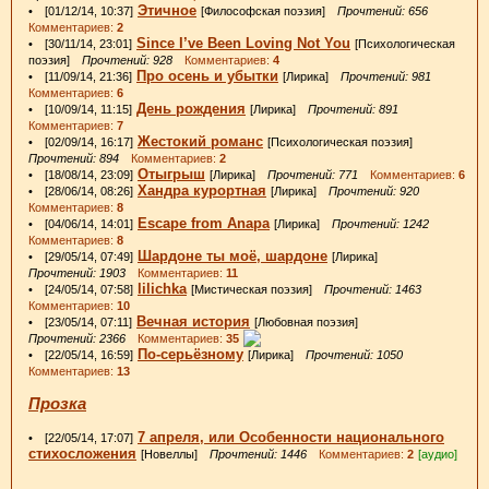
Этичное
• [01/12/14, 10:37]
[Философская поэзия]
Прочтений: 656
Комментариев:
2
Since I’ve Been Loving Not You
• [30/11/14, 23:01]
[Психологическая
поэзия]
Прочтений: 928
Комментариев:
4
Про осень и убытки
• [11/09/14, 21:36]
[Лирика]
Прочтений: 981
Комментариев:
6
День рождения
• [10/09/14, 11:15]
[Лирика]
Прочтений: 891
Комментариев:
7
Жестокий романс
• [02/09/14, 16:17]
[Психологическая поэзия]
Прочтений: 894
Комментариев:
2
Отыгрыш
• [18/08/14, 23:09]
[Лирика]
Прочтений: 771
Комментариев:
6
Хандра курортная
• [28/06/14, 08:26]
[Лирика]
Прочтений: 920
Комментариев:
8
Escape from Anapa
• [04/06/14, 14:01]
[Лирика]
Прочтений: 1242
Комментариев:
8
Шардоне ты моё, шардоне
• [29/05/14, 07:49]
[Лирика]
Прочтений: 1903
Комментариев:
11
lilichka
• [24/05/14, 07:58]
[Мистическая поэзия]
Прочтений: 1463
Комментариев:
10
Вечная история
• [23/05/14, 07:11]
[Любовная поэзия]
Прочтений: 2366
Комментариев:
35
По-серьёзному
• [22/05/14, 16:59]
[Лирика]
Прочтений: 1050
Комментариев:
13
Прозка
7 апреля, или Особенности национального
• [22/05/14, 17:07]
стихосложения
[Новеллы]
Прочтений: 1446
Комментариев:
2
[аудио]