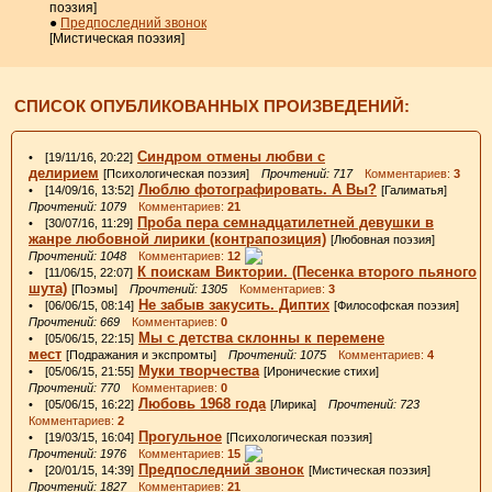
поэзия]
●
Предпоследний звонок
[Мистическая поэзия]
СПИСОК ОПУБЛИКОВАННЫХ ПРОИЗВЕДЕНИЙ:
Синдром отмены любви с
• [19/11/16, 20:22]
делирием
[Психологическая поэзия]
Прочтений: 717
Комментариев:
3
Люблю фотографировать. А Вы?
• [14/09/16, 13:52]
[Галиматья]
Прочтений: 1079
Комментариев:
21
Проба пера семнадцатилетней девушки в
• [30/07/16, 11:29]
жанре любовной лирики (контрапозиция)
[Любовная поэзия]
Прочтений: 1048
Комментариев:
12
К поискам Виктории. (Песенка второго пьяного
• [11/06/15, 22:07]
шута)
[Поэмы]
Прочтений: 1305
Комментариев:
3
Не забыв закусить. Диптих
• [06/06/15, 08:14]
[Философская поэзия]
Прочтений: 669
Комментариев:
0
Мы с детства склонны к перемене
• [05/06/15, 22:15]
мест
[Подражания и экспромты]
Прочтений: 1075
Комментариев:
4
Муки творчества
• [05/06/15, 21:55]
[Иронические стихи]
Прочтений: 770
Комментариев:
0
Любовь 1968 года
• [05/06/15, 16:22]
[Лирика]
Прочтений: 723
Комментариев:
2
Прогульное
• [19/03/15, 16:04]
[Психологическая поэзия]
Прочтений: 1976
Комментариев:
15
Предпоследний звонок
• [20/01/15, 14:39]
[Мистическая поэзия]
Прочтений: 1827
Комментариев:
21