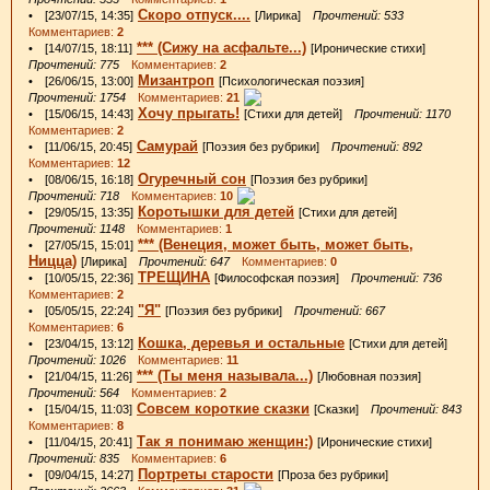
Скоро отпуск....
• [23/07/15, 14:35]
[Лирика]
Прочтений: 533
Комментариев:
2
*** (Сижу на асфальте...)
• [14/07/15, 18:11]
[Иронические стихи]
Прочтений: 775
Комментариев:
2
Мизантроп
• [26/06/15, 13:00]
[Психологическая поэзия]
Прочтений: 1754
Комментариев:
21
Хочу прыгать!
• [15/06/15, 14:43]
[Стихи для детей]
Прочтений: 1170
Комментариев:
2
Самурай
• [11/06/15, 20:45]
[Поэзия без рубрики]
Прочтений: 892
Комментариев:
12
Огуречный сон
• [08/06/15, 16:18]
[Поэзия без рубрики]
Прочтений: 718
Комментариев:
10
Коротышки для детей
• [29/05/15, 13:35]
[Стихи для детей]
Прочтений: 1148
Комментариев:
1
*** (Венеция, может быть, может быть,
• [27/05/15, 15:01]
Ницца)
[Лирика]
Прочтений: 647
Комментариев:
0
ТРЕЩИНА
• [10/05/15, 22:36]
[Философская поэзия]
Прочтений: 736
Комментариев:
2
"Я"
• [05/05/15, 22:24]
[Поэзия без рубрики]
Прочтений: 667
Комментариев:
6
Кошка, деревья и остальные
• [23/04/15, 13:12]
[Стихи для детей]
Прочтений: 1026
Комментариев:
11
*** (Ты меня называла...)
• [21/04/15, 11:26]
[Любовная поэзия]
Прочтений: 564
Комментариев:
2
Совсем короткие сказки
• [15/04/15, 11:03]
[Сказки]
Прочтений: 843
Комментариев:
8
Так я понимаю женщин:)
• [11/04/15, 20:41]
[Иронические стихи]
Прочтений: 835
Комментариев:
6
Портреты старости
• [09/04/15, 14:27]
[Проза без рубрики]