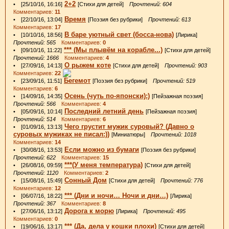
2+2
• [25/10/16, 16:16]
[Стихи для детей]
Прочтений: 604
Комментариев:
11
Время
• [22/10/16, 13:04]
[Поэзия без рубрики]
Прочтений: 613
Комментариев:
17
В баре уютный свет (босса-нова)
• [10/10/16, 18:56]
[Лирика]
Прочтений: 565
Комментариев:
0
*** (Мы плывём на корабле...)
• [09/10/16, 11:22]
[Стихи для детей]
Прочтений: 1666
Комментариев:
4
О рыжем коте
• [27/09/16, 14:13]
[Стихи для детей]
Прочтений: 903
Комментариев:
22
Бегемот
• [23/09/16, 11:51]
[Поэзия без рубрики]
Прочтений: 519
Комментариев:
6
Осень (чуть по-японски):)
• [14/09/16, 14:35]
[Пейзажная поэзия]
Прочтений: 566
Комментариев:
4
Последний летний день
• [05/09/16, 10:14]
[Пейзажная поэзия]
Прочтений: 514
Комментариев:
6
Чего грустит мужик суровый? (Давно о
• [01/09/16, 13:13]
суровых мужиках не писал:))
[Миниатюры]
Прочтений: 1018
Комментариев:
14
Если можно из бумаги
• [30/08/16, 13:53]
[Поэзия без рубрики]
Прочтений: 622
Комментариев:
15
***(У меня температура)
• [26/08/16, 09:59]
[Стихи для детей]
Прочтений: 1120
Комментариев:
2
Сонный Дом
• [15/08/16, 15:49]
[Стихи для детей]
Прочтений: 776
Комментариев:
12
*** (Дни и ночи… Ночи и дни…)
• [06/07/16, 18:22]
[Лирика]
Прочтений: 367
Комментариев:
8
Дорога к морю
• [27/06/16, 13:12]
[Лирика]
Прочтений: 495
Комментариев:
0
*** (Да, дела у кошки плохи)
• [19/06/16, 13:17]
[Стихи для детей]