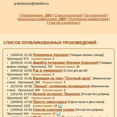
g.berkovych@rambler.ru
|
Произведения_
(
205
)
|
Список прочтений
|
Топ прочтений
|
Написанные комментарии_
(
680
)
|
Полученные комментарии
|
|
Участие в конкурсах
|
СПИСОК ОПУБЛИКОВАННЫХ ПРОИЗВЕДЕНИЙ:
Очередные порошки
• [10/04/19, 22:18]
[Твердые формы (запад)]
Прочтений: 973
Комментариев:
3
Давайте потерзаем Онегина (порошки)
• [02/02/19, 13:32]
[Твердые
формы (запад)]
Прочтений: 783
Комментариев:
20
Рак в универмаге
• [29/01/19, 18:09]
[Стихи для детей]
Прочтений: 555
Комментариев:
0
Вариации на тему "Скотный двор"
• [28/01/19, 19:25]
[Иронические
стихи]
Прочтений: 568
Комментариев:
3
"Умным" сетевикам посвящается
• [21/12/18, 19:32]
[Иронические
стихи]
Прочтений: 949
Комментариев:
4
Ночной экспромт. Предлоги
• [13/11/18, 19:15]
[Поэзия без рубрики]
Прочтений: 407
Комментариев:
0
Просто одностишья
• [18/09/18, 14:10]
[Одностишия и двустишия]
Прочтений: 1229
Комментариев:
10
Совсем короткие сказки
• [13/09/18, 16:34]
[Поэзия без рубрики]
Прочтений: 544
Комментариев:
17