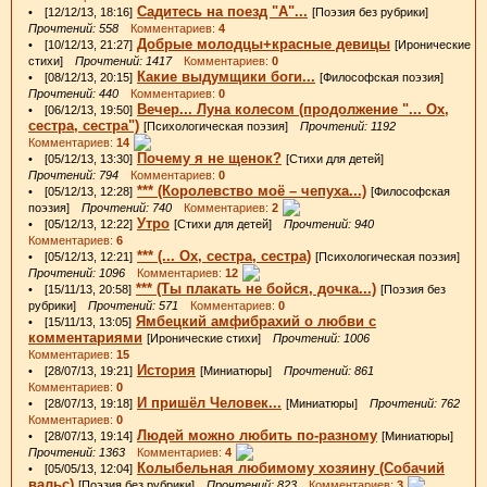
Садитесь на поезд "А"...
• [12/12/13, 18:16]
[Поэзия без рубрики]
Прочтений: 558
Комментариев:
4
Добрые молодцы+красные девицы
• [10/12/13, 21:27]
[Иронические
стихи]
Прочтений: 1417
Комментариев:
0
Какие выдумщики боги...
• [08/12/13, 20:15]
[Философская поэзия]
Прочтений: 440
Комментариев:
0
Вечер... Луна колесом (продолжение "... Ох,
• [06/12/13, 19:50]
сестра, сестра")
[Психологическая поэзия]
Прочтений: 1192
Комментариев:
14
Почему я не щенок?
• [05/12/13, 13:30]
[Стихи для детей]
Прочтений: 794
Комментариев:
0
*** (Королевство моё – чепуха...)
• [05/12/13, 12:28]
[Философская
поэзия]
Прочтений: 740
Комментариев:
2
Утро
• [05/12/13, 12:22]
[Стихи для детей]
Прочтений: 940
Комментариев:
6
*** (... Ох, сестра, сестра)
• [05/12/13, 12:21]
[Психологическая поэзия]
Прочтений: 1096
Комментариев:
12
*** (Ты плакать не бойся, дочка...)
• [15/11/13, 20:58]
[Поэзия без
рубрики]
Прочтений: 571
Комментариев:
0
Ямбецкий амфибрахий о любви с
• [15/11/13, 13:05]
комментариями
[Иронические стихи]
Прочтений: 1006
Комментариев:
15
История
• [28/07/13, 19:21]
[Миниатюры]
Прочтений: 861
Комментариев:
0
И пришёл Человек...
• [28/07/13, 19:18]
[Миниатюры]
Прочтений: 762
Комментариев:
0
Людей можно любить по-разному
• [28/07/13, 19:14]
[Миниатюры]
Прочтений: 1363
Комментариев:
4
Колыбельная любимому хозяину (Собачий
• [05/05/13, 12:04]
вальс)
[Поэзия без рубрики]
Прочтений: 823
Комментариев:
3