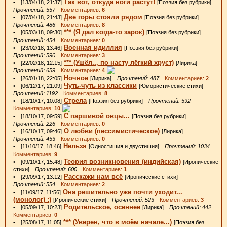
Так вот, откуда ноги растут!
• [13/04/18, 21:37]
[Поэзия без рубрики]
Прочтений: 557
Комментариев:
6
Две горы стояли рядом
• [07/04/18, 21:43]
[Поэзия без рубрики]
Прочтений: 486
Комментариев:
8
*** (Я дал когда-то зарок)
• [05/03/18, 09:30]
[Поэзия без рубрики]
Прочтений: 454
Комментариев:
0
Военная идиллия
• [23/02/18, 13:46]
[Поэзия без рубрики]
Прочтений: 590
Комментариев:
3
*** (Ушёл.., по насту лёгкий хруст)
• [22/02/18, 12:15]
[Лирика]
Прочтений: 659
Комментариев:
4
Ночное
• [26/01/18, 22:05]
[Лирика]
Прочтений: 487
Комментариев:
2
Чуть-чуть из классики
• [06/12/17, 21:09]
[Юмористические стихи]
Прочтений: 1192
Комментариев:
8
Стрела
• [18/10/17, 10:08]
[Поэзия без рубрики]
Прочтений: 592
Комментариев:
10
С паршивой овцы...
• [18/10/17, 09:59]
[Поэзия без рубрики]
Прочтений: 226
Комментариев:
0
О любви (пессимистическое)
• [16/10/17, 09:46]
[Лирика]
Прочтений: 453
Комментариев:
0
Нельзя
• [11/10/17, 18:46]
[Одностишия и двустишия]
Прочтений: 1034
Комментариев:
9
Теория возникновения (индийская)
• [09/10/17, 15:48]
[Иронические
стихи]
Прочтений: 600
Комментариев:
1
Расскажи нам всё
• [29/09/17, 13:12]
[Иронические стихи]
Прочтений: 554
Комментариев:
2
Она решительно уже почти уходит...
• [11/09/17, 11:56]
(монолог) :)
[Иронические стихи]
Прочтений: 523
Комментариев:
3
Родительское, осеннее
• [05/09/17, 10:23]
[Лирика]
Прочтений: 442
Комментариев:
0
*** (Уверен, что в моём начале...)
• [25/08/17, 11:05]
[Поэзия без