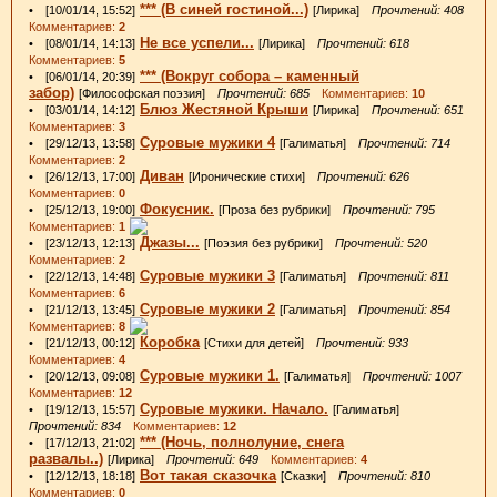
*** (В синей гостиной...)
• [10/01/14, 15:52]
[Лирика]
Прочтений: 408
Комментариев:
2
Не все успели...
• [08/01/14, 14:13]
[Лирика]
Прочтений: 618
Комментариев:
5
*** (Вокруг собора – каменный
• [06/01/14, 20:39]
забор)
[Философская поэзия]
Прочтений: 685
Комментариев:
10
Блюз Жестяной Крыши
• [03/01/14, 14:12]
[Лирика]
Прочтений: 651
Комментариев:
3
Суровые мужики 4
• [29/12/13, 13:58]
[Галиматья]
Прочтений: 714
Комментариев:
2
Диван
• [26/12/13, 17:00]
[Иронические стихи]
Прочтений: 626
Комментариев:
0
Фокусник.
• [25/12/13, 19:00]
[Проза без рубрики]
Прочтений: 795
Комментариев:
1
Джазы...
• [23/12/13, 12:13]
[Поэзия без рубрики]
Прочтений: 520
Комментариев:
2
Суровые мужики 3
• [22/12/13, 14:48]
[Галиматья]
Прочтений: 811
Комментариев:
6
Суровые мужики 2
• [21/12/13, 13:45]
[Галиматья]
Прочтений: 854
Комментариев:
8
Коробка
• [21/12/13, 00:12]
[Стихи для детей]
Прочтений: 933
Комментариев:
4
Суровые мужики 1.
• [20/12/13, 09:08]
[Галиматья]
Прочтений: 1007
Комментариев:
12
Суровые мужики. Начало.
• [19/12/13, 15:57]
[Галиматья]
Прочтений: 834
Комментариев:
12
*** (Ночь, полнолуние, снега
• [17/12/13, 21:02]
развалы..)
[Лирика]
Прочтений: 649
Комментариев:
4
Вот такая сказочка
• [12/12/13, 18:18]
[Сказки]
Прочтений: 810
Комментариев:
0