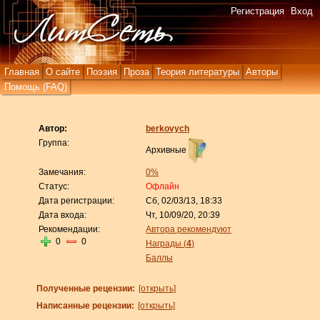
Регистрация
Вход
Главная
О сайте
Поэзия
Проза
Теория литературы
Авторы
Помощь (FAQ)
Автор:
berkovych
Группа:
Архивные
Замечания:
0%
Статус:
Офлайн
Дата регистрации:
Сб, 02/03/13, 18:33
Дата входа:
Чт, 10/09/20, 20:39
Рекомендации:
Автора рекомендуют
0
0
Награды (
4
)
Баллы
Полученные рецензии:
[открыть]
Написанные рецензии:
[открыть]