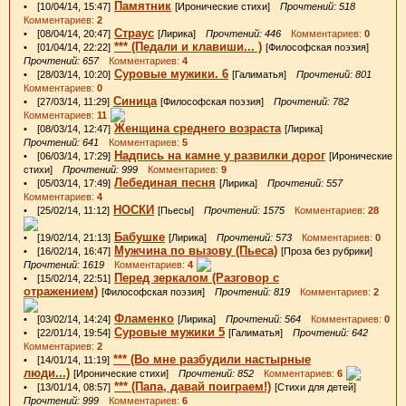
Памятник
• [10/04/14, 15:47]
[Иронические стихи]
Прочтений: 518
Комментариев:
2
Страус
• [08/04/14, 20:47]
[Лирика]
Прочтений: 446
Комментариев:
0
*** (Педали и клавиши... )
• [01/04/14, 22:22]
[Философская поэзия]
Прочтений: 657
Комментариев:
4
Суровые мужики. 6
• [28/03/14, 10:20]
[Галиматья]
Прочтений: 801
Комментариев:
0
Синица
• [27/03/14, 11:29]
[Философская поэзия]
Прочтений: 782
Комментариев:
11
Женщина среднего возраста
• [08/03/14, 12:47]
[Лирика]
Прочтений: 641
Комментариев:
5
Надпись на камне у развилки дорог
• [06/03/14, 17:29]
[Иронические
стихи]
Прочтений: 999
Комментариев:
9
Лебединая песня
• [05/03/14, 17:49]
[Лирика]
Прочтений: 557
Комментариев:
4
НОСКИ
• [25/02/14, 11:12]
[Пьесы]
Прочтений: 1575
Комментариев:
28
Бабушке
• [19/02/14, 21:13]
[Лирика]
Прочтений: 573
Комментариев:
0
Мужчина по вызову (Пьеса)
• [16/02/14, 16:47]
[Проза без рубрики]
Прочтений: 1619
Комментариев:
4
Перед зеркалом (Разговор с
• [15/02/14, 22:51]
отражением)
[Философская поэзия]
Прочтений: 819
Комментариев:
2
Фламенко
• [03/02/14, 14:24]
[Лирика]
Прочтений: 564
Комментариев:
0
Суровые мужики 5
• [22/01/14, 19:54]
[Галиматья]
Прочтений: 642
Комментариев:
2
*** (Во мне разбудили настырные
• [14/01/14, 11:19]
люди...)
[Иронические стихи]
Прочтений: 852
Комментариев:
6
*** (Папа, давай поиграем!)
• [13/01/14, 08:57]
[Стихи для детей]
Прочтений: 999
Комментариев:
6