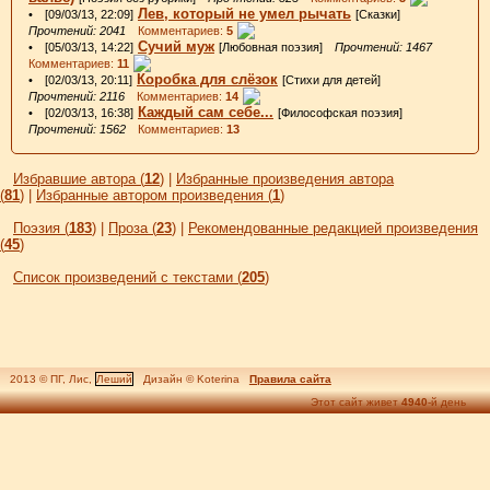
Лев, который не умел рычать
• [09/03/13, 22:09]
[Сказки]
Прочтений: 2041
Комментариев:
5
Сучий муж
• [05/03/13, 14:22]
[Любовная поэзия]
Прочтений: 1467
Комментариев:
11
Коробка для слёзок
• [02/03/13, 20:11]
[Стихи для детей]
Прочтений: 2116
Комментариев:
14
Каждый сам себе...
• [02/03/13, 16:38]
[Философская поэзия]
Прочтений: 1562
Комментариев:
13
Избравшие автора (
12
)
|
Избранные произведения автора
(
81
)
|
Избранные автором произведения (
1
)
Поэзия (
183
)
|
Проза (
23
)
|
Рекомендованные редакцией произведения
(
45
)
Список произведений с текстами (
205
)
2013 © ПГ, Лис,
Леший
Дизайн © Koterina
Правила сайта
Этот сайт живет
4940
-й день