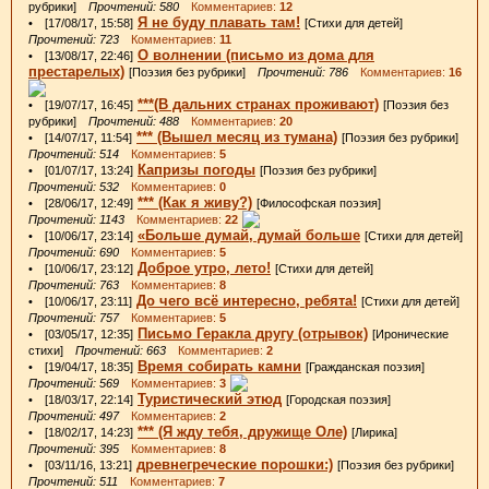
рубрики]
Прочтений: 580
Комментариев:
12
Я не буду плавать там!
• [17/08/17, 15:58]
[Стихи для детей]
Прочтений: 723
Комментариев:
11
О волнении (письмо из дома для
• [13/08/17, 22:46]
престарелых)
[Поэзия без рубрики]
Прочтений: 786
Комментариев:
16
***(В дальних странах проживают)
• [19/07/17, 16:45]
[Поэзия без
рубрики]
Прочтений: 488
Комментариев:
20
*** (Вышел месяц из тумана)
• [14/07/17, 11:54]
[Поэзия без рубрики]
Прочтений: 514
Комментариев:
5
Капризы погоды
• [01/07/17, 13:24]
[Поэзия без рубрики]
Прочтений: 532
Комментариев:
0
*** (Как я живу?)
• [28/06/17, 12:49]
[Философская поэзия]
Прочтений: 1143
Комментариев:
22
«Больше думай, думай больше
• [10/06/17, 23:14]
[Стихи для детей]
Прочтений: 690
Комментариев:
5
Доброе утро, лето!
• [10/06/17, 23:12]
[Стихи для детей]
Прочтений: 763
Комментариев:
8
До чего всё интересно, ребята!
• [10/06/17, 23:11]
[Стихи для детей]
Прочтений: 757
Комментариев:
5
Письмо Геракла другу (отрывок)
• [03/05/17, 12:35]
[Иронические
стихи]
Прочтений: 663
Комментариев:
2
Время собирать камни
• [19/04/17, 18:35]
[Гражданская поэзия]
Прочтений: 569
Комментариев:
3
Туристический этюд
• [18/03/17, 22:14]
[Городская поэзия]
Прочтений: 497
Комментариев:
2
*** (Я жду тебя, дружище Оле)
• [18/02/17, 14:23]
[Лирика]
Прочтений: 395
Комментариев:
8
древнегреческие порошки:)
• [03/11/16, 13:21]
[Поэзия без рубрики]
Прочтений: 511
Комментариев:
7