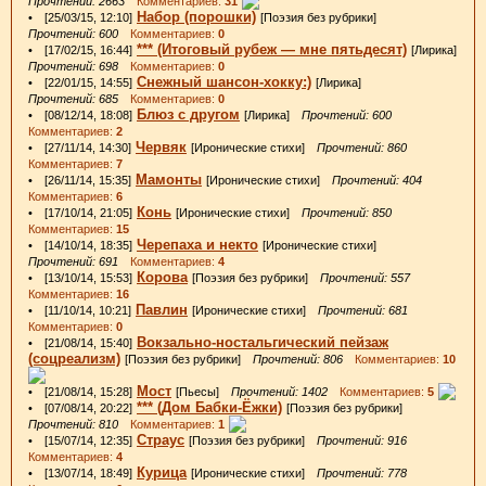
Прочтений: 2663
Комментариев:
31
Набор (порошки)
• [25/03/15, 12:10]
[Поэзия без рубрики]
Прочтений: 600
Комментариев:
0
*** (Итоговый рубеж — мне пятьдесят)
• [17/02/15, 16:44]
[Лирика]
Прочтений: 698
Комментариев:
0
Снежный шансон-хокку:)
• [22/01/15, 14:55]
[Лирика]
Прочтений: 685
Комментариев:
0
Блюз с другом
• [08/12/14, 18:08]
[Лирика]
Прочтений: 600
Комментариев:
2
Червяк
• [27/11/14, 14:30]
[Иронические стихи]
Прочтений: 860
Комментариев:
7
Мамонты
• [26/11/14, 15:35]
[Иронические стихи]
Прочтений: 404
Комментариев:
6
Конь
• [17/10/14, 21:05]
[Иронические стихи]
Прочтений: 850
Комментариев:
15
Черепаха и некто
• [14/10/14, 18:35]
[Иронические стихи]
Прочтений: 691
Комментариев:
4
Корова
• [13/10/14, 15:53]
[Поэзия без рубрики]
Прочтений: 557
Комментариев:
16
Павлин
• [11/10/14, 10:21]
[Иронические стихи]
Прочтений: 681
Комментариев:
0
Вокзально-ностальгический пейзаж
• [21/08/14, 15:40]
(соцреализм)
[Поэзия без рубрики]
Прочтений: 806
Комментариев:
10
Мост
• [21/08/14, 15:28]
[Пьесы]
Прочтений: 1402
Комментариев:
5
*** (Дом Бабки-Ёжки)
• [07/08/14, 20:22]
[Поэзия без рубрики]
Прочтений: 810
Комментариев:
1
Страус
• [15/07/14, 12:35]
[Поэзия без рубрики]
Прочтений: 916
Комментариев:
4
Курица
• [13/07/14, 18:49]
[Иронические стихи]
Прочтений: 778