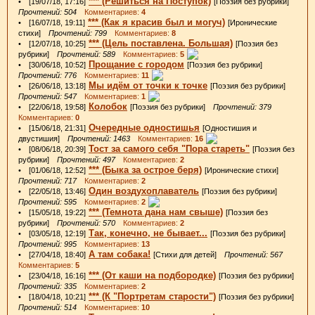
*** (Решиться на Поступок)
• [19/07/18, 17:16]
[Поэзия без рубрики]
Прочтений: 504
Комментариев:
4
*** (Как я красив был и могуч)
• [16/07/18, 19:11]
[Иронические
стихи]
Прочтений: 799
Комментариев:
8
*** (Цель поставлена. Большая)
• [12/07/18, 10:25]
[Поэзия без
рубрики]
Прочтений: 589
Комментариев:
5
Прощание с городом
• [30/06/18, 10:52]
[Поэзия без рубрики]
Прочтений: 776
Комментариев:
11
Мы идём от точки к точке
• [26/06/18, 13:18]
[Поэзия без рубрики]
Прочтений: 547
Комментариев:
1
Колобок
• [22/06/18, 19:58]
[Поэзия без рубрики]
Прочтений: 379
Комментариев:
0
Очередные одностишья
• [15/06/18, 21:31]
[Одностишия и
двустишия]
Прочтений: 1463
Комментариев:
16
Тост за самого себя "Пора стареть"
• [08/06/18, 20:39]
[Поэзия без
рубрики]
Прочтений: 497
Комментариев:
2
*** (Быка за острое беря)
• [01/06/18, 12:52]
[Иронические стихи]
Прочтений: 717
Комментариев:
2
Один воздухоплаватель
• [22/05/18, 13:46]
[Поэзия без рубрики]
Прочтений: 595
Комментариев:
2
*** (Темнота дана нам свыше)
• [15/05/18, 19:22]
[Поэзия без
рубрики]
Прочтений: 570
Комментариев:
2
Так, конечно, не бывает...
• [03/05/18, 12:19]
[Поэзия без рубрики]
Прочтений: 995
Комментариев:
13
А там собака!
• [27/04/18, 18:40]
[Стихи для детей]
Прочтений: 567
Комментариев:
5
*** (От каши на подбородке)
• [23/04/18, 16:16]
[Поэзия без рубрики]
Прочтений: 335
Комментариев:
2
*** (К "Портретам старости")
• [18/04/18, 10:21]
[Поэзия без рубрики]
Прочтений: 514
Комментариев:
10