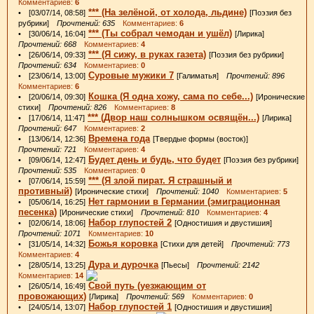
Комментариев:
6
*** (На зелёной, от холода, льдине)
• [03/07/14, 08:58]
[Поэзия без
рубрики]
Прочтений: 635
Комментариев:
6
*** (Ты собрал чемодан и ушёл)
• [30/06/14, 16:04]
[Лирика]
Прочтений: 668
Комментариев:
4
*** (Я сижу, в руках газета)
• [26/06/14, 09:33]
[Поэзия без рубрики]
Прочтений: 634
Комментариев:
0
Суровые мужики 7
• [23/06/14, 13:00]
[Галиматья]
Прочтений: 896
Комментариев:
6
Кошка (Я одна хожу, сама по себе...)
• [20/06/14, 09:30]
[Иронические
стихи]
Прочтений: 826
Комментариев:
8
*** (Двор наш солнышком освящён...)
• [17/06/14, 11:47]
[Лирика]
Прочтений: 647
Комментариев:
2
Времена года
• [13/06/14, 12:36]
[Твердые формы (восток)]
Прочтений: 721
Комментариев:
4
Будет день и будь, что будет
• [09/06/14, 12:47]
[Поэзия без рубрики]
Прочтений: 535
Комментариев:
0
*** (Я злой пират. Я страшный и
• [07/06/14, 15:59]
противный)
[Иронические стихи]
Прочтений: 1040
Комментариев:
5
Нет гармонии в Германии (эмиграционная
• [05/06/14, 16:25]
песенка)
[Иронические стихи]
Прочтений: 810
Комментариев:
4
Набор глупостей 2
• [02/06/14, 18:06]
[Одностишия и двустишия]
Прочтений: 1071
Комментариев:
10
Божья коровка
• [31/05/14, 14:32]
[Стихи для детей]
Прочтений: 773
Комментариев:
4
Дура и дурочка
• [28/05/14, 13:25]
[Пьесы]
Прочтений: 2142
Комментариев:
14
Свой путь (уезжающим от
• [26/05/14, 16:49]
провожающих)
[Лирика]
Прочтений: 569
Комментариев:
0
Набор глупостей 1
• [24/05/14, 13:07]
[Одностишия и двустишия]