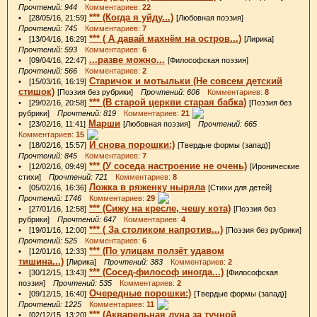
Прочтений: 944
Комментариев:
22
*** (Когда я уйду...)
• [28/05/16, 21:59]
[Любовная поэзия]
Прочтений: 745
Комментариев:
7
*** ( А давай махнём на остров...)
• [13/04/16, 16:29]
[Лирика]
Прочтений: 593
Комментариев:
6
...разве можно...
• [09/04/16, 22:47]
[Философская поэзия]
Прочтений: 566
Комментариев:
2
Старичок и мотыльки (Не совсем детский
• [15/03/16, 16:19]
стишок)
[Поэзия без рубрики]
Прочтений: 606
Комментариев:
8
*** (В старой церкви старая бабка)
• [29/02/16, 20:58]
[Поэзия без
рубрики]
Прочтений: 819
Комментариев:
21
Марши
• [23/02/16, 11:41]
[Любовная поэзия]
Прочтений: 665
Комментариев:
15
И снова порошки:)
• [18/02/16, 15:57]
[Твердые формы (запад)]
Прочтений: 845
Комментариев:
7
*** (У соседа настроение не очень)
• [12/02/16, 09:49]
[Иронические
стихи]
Прочтений: 721
Комментариев:
8
Ложка в ряженку ныряла
• [05/02/16, 16:36]
[Стихи для детей]
Прочтений: 1746
Комментариев:
29
*** (Сижу на кресле, чешу кота)
• [27/01/16, 12:58]
[Поэзия без
рубрики]
Прочтений: 647
Комментариев:
4
*** ( За столиком напротив...)
• [19/01/16, 12:00]
[Поэзия без рубрики]
Прочтений: 525
Комментариев:
6
*** (По улицам ползёт удавом
• [12/01/16, 12:33]
тишина...)
[Лирика]
Прочтений: 383
Комментариев:
2
*** (Сосед-философ иногда...)
• [30/12/15, 13:43]
[Философская
поэзия]
Прочтений: 535
Комментариев:
2
Очередные порошки:)
• [09/12/15, 16:40]
[Твердые формы (запад)]
Прочтений: 1225
Комментариев:
11
*** (Акварельная луна за тучной
• [02/12/15, 13:20]