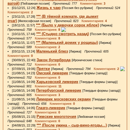
ватой)
[Пейзажная поэзия]
Прочтений: 777
Комментариев:
3
Жизнь к чаю
• [01/12/15, 12:24]
[Поэзия без рубрики]
Прочтений: 524
Комментариев:
2
*** (В тёмной комнате, где дымит
• [23/11/15, 17:28]
очаг)
[Философская поэзия]
Прочтений: 823
Комментариев:
4
*** (Было у девочки сорок яблок)
• [18/11/15, 11:57]
[Лирика]
Прочтений: 758
Комментариев:
8
*** (Стыдно смотреть назад)
• [10/11/15, 17:44]
[Поэзия без рубрики]
Прочтений: 577
Комментариев:
8
*** (Маленький домик у рощицы)
• [04/11/15, 11:07]
[Лирика]
Прочтений: 589
Комментариев:
2
Маленький блюз
• [03/11/15, 13:24]
[Лирика]
Прочтений: 605
Комментариев:
0
Закон бутерброда
• [30/09/15, 22:40]
[Иронические стихи]
Прочтений: 712
Комментариев:
0
Прятки
• [07/09/15, 19:06]
[Лирика]
Прочтений: 794
Комментариев:
2
Омский лимерик
• [11/08/15, 14:23]
[Твердые формы (запад)]
Прочтений: 702
Комментариев:
0
Харьковский лимерик
• [11/08/15, 14:09]
[Твердые формы (запад)]
Прочтений: 901
Комментариев:
11
Петербургский лимерик
• [11/08/15, 14:08]
[Твердые формы (запад)]
Прочтений: 905
Комментариев:
3
Лимерик московских окраин
• [11/08/15, 14:06]
[Твердые формы
(запад)]
Прочтений: 656
Комментариев:
0
Глазго-лимерик
• [11/08/15, 14:05]
[Твердые формы (запад)]
Прочтений: 727
Комментариев:
0
Римские многоточия
• [05/08/15, 21:15]
[Любовная поэзия]
Прочтений: 648
Комментариев:
0
*** (После ужина – сыр-вино-ягоды...)
• [04/08/15, 22:29]
[Лирика]
Прочтений: 553
Комментариев:
1