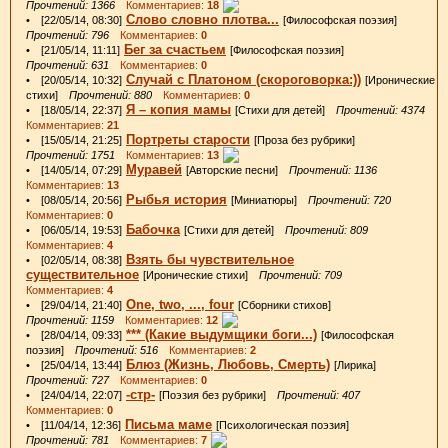
Прочтений: 1366
Комментариев:
18
Слово словно плотва...
• [22/05/14, 08:30]
[Философская поэзия]
Прочтений: 796
Комментариев:
0
Бег за счастьем
• [21/05/14, 11:11]
[Философская поэзия]
Прочтений: 631
Комментариев:
0
Случай с Платоном (скороговорка:))
• [20/05/14, 10:32]
[Иронические
стихи]
Прочтений: 880
Комментариев:
0
Я – копия мамы
• [18/05/14, 22:37]
[Стихи для детей]
Прочтений: 4374
Комментариев:
21
Портреты старости
• [15/05/14, 21:25]
[Проза без рубрики]
Прочтений: 1751
Комментариев:
13
Муравей
• [14/05/14, 07:29]
[Авторские песни]
Прочтений: 1136
Комментариев:
13
Рыбья история
• [08/05/14, 20:56]
[Миниатюры]
Прочтений: 720
Комментариев:
0
Бабочка
• [06/05/14, 19:53]
[Стихи для детей]
Прочтений: 809
Комментариев:
4
Взять бы чувствительное
• [02/05/14, 08:38]
существительное
[Иронические стихи]
Прочтений: 709
Комментариев:
4
One, two, ..., four
• [29/04/14, 21:40]
[Сборники стихов]
Прочтений: 1159
Комментариев:
12
*** (Какие выдумщики боги...)
• [28/04/14, 09:33]
[Философская
поэзия]
Прочтений: 516
Комментариев:
2
Блюз (Жизнь, Любовь, Смерть)
• [25/04/14, 13:44]
[Лирика]
Прочтений: 727
Комментариев:
0
-стр-
• [24/04/14, 22:07]
[Поэзия без рубрики]
Прочтений: 407
Комментариев:
0
Письма маме
• [11/04/14, 12:36]
[Психологическая поэзия]
Прочтений: 781
Комментариев:
7