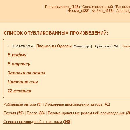
|
Произведения_
(
148
)
|
Список прочтений
|
Топ про
|
Форум_
(
122
)
|
Файлы_
(
578
)
|
Анонсы
СПИСОК ОПУБЛИКОВАННЫХ ПРОИЗВЕДЕНИЙ:
Письмо из Одессы
• [19/11/20, 23:20]
[Миниатюры]
Прочтений: 943
Комме
В рифму
В строчку
Записки на полях
Цветные сны
12 месяцев
Избравшие автора (
9
)
|
Избранные произведения автора (
41
)
Поэзия (
59
)
|
Проза (
88
)
|
Рекомендованные редакцией произведения (
2
Список произведений с текстами (
148
)