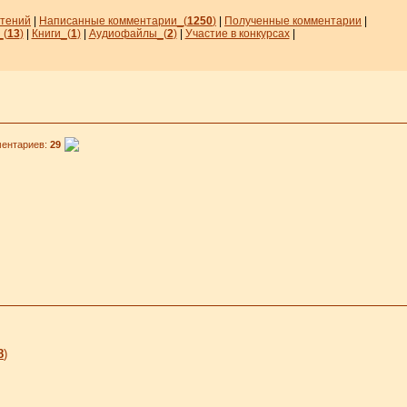
чтений
|
Написанные комментарии_
(
1250
)
|
Полученные комментарии
|
_
(
13
)
|
Книги_(
1
)
|
Аудиофайлы_(
2
)
|
Участие в конкурсах
|
нтариев:
29
8
)