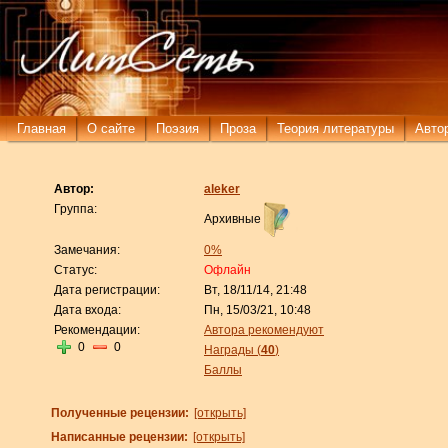
Главная
О сайте
Поэзия
Проза
Теория литературы
Авто
Автор:
aleker
Группа:
Архивные
Замечания:
0%
Статус:
Офлайн
Дата регистрации:
Вт, 18/11/14, 21:48
Дата входа:
Пн, 15/03/21, 10:48
Рекомендации:
Автора рекомендуют
0
0
Награды (
40
)
Баллы
Полученные рецензии:
[открыть]
Написанные рецензии:
[открыть]