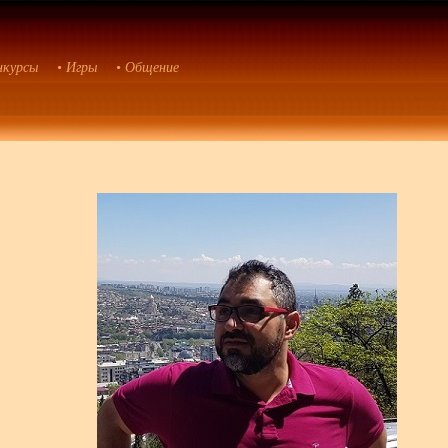
нкурсы
• Игры
• Общение