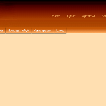
• Поэзия
• Проза
• Критика
• Ко
ры
Помощь (FAQ)
Регистрация
Вход