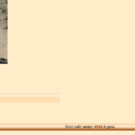
Этот сайт живет
4940
-й день