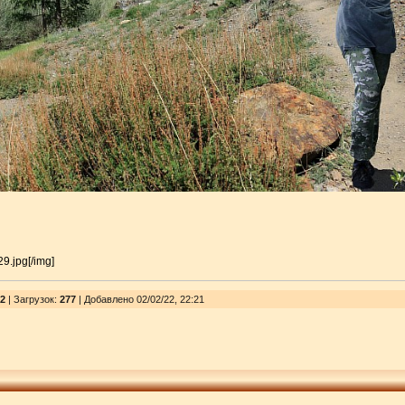
29.jpg[/img]
2
|
Загрузок
:
277
| Добавлено 02/02/22, 22:21