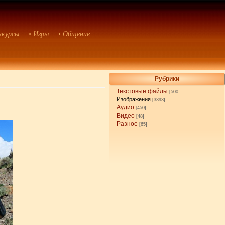
нкурсы
• Игры
• Общение
Рубрики
Текстовые файлы
[500]
Изображения
[3393]
Аудио
[450]
Видео
[48]
Разное
[65]