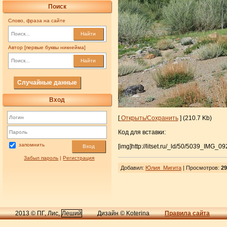
Поиск
Слово, фраза на сайте
Найти
Автор [первые буквы никнейма]
Найти
Случайные данные
Вход
[
Открыть/Сохранить
] (210.7 Kb)
Код для вставки:
запомнить
[img]http://litset.ru/_ld/50/5039_IMG_09
Вход
Забыл пароль
|
Регистрация
Добавил
:
Юлия_Мигита
| Просмотров
:
29
2013 © ПГ, Лис,
Леший
Дизайн © Koterina
Правила сайта