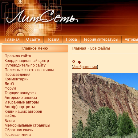
Главная
О сайте
Поэзия
Проза
Теория литературы
Авторы
Главное меню
Главная
»
Все файлы
Правила сайта
Координационный центр
пр
Путеводитель по сайту
[
Изображения
]
Полезные советы новичкам
Произведения
Комментарии
ЛитО
Форум
Текущие конкурсы
Авторские анонсы
Избранные авторы
Авто(р)портреты
Книги наших авторов
Файлы
Блоги
Мемориальные страницы
Обратная связь
Гостевая книга