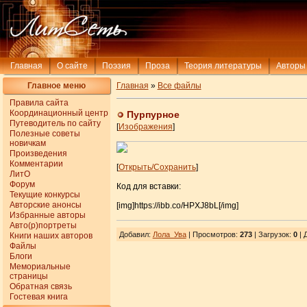
Главная
О сайте
Поэзия
Проза
Теория литературы
Авторы
Главное меню
Главная
»
Все файлы
Правила сайта
Координационный центр
Пурпурное
Путеводитель по сайту
[
Изображения
]
Полезные советы
новичкам
Произведения
Комментарии
[
Открыть/Сохранить
]
ЛитО
Форум
Код для вставки:
Текущие конкурсы
Авторские анонсы
[img]https://ibb.co/HPXJ8bL[/img]
Избранные авторы
Авто(р)портреты
Добавил
:
Лола_Ува
| Просмотров
:
273
|
Загрузок
:
0
| 
Книги наших авторов
Файлы
Блоги
Мемориальные
страницы
Обратная связь
Гостевая книга