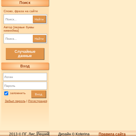
Поиск
Слово, фраза на сайте
Найти
Автор [первые буквы
никнейма]
Найти
Случайные
данные
Вход
запомнить
Вход
Забыл пароль
|
Регистрация
2013 © ПГ, Лис,
Леший
Дизайн © Koterina
Правила сайта