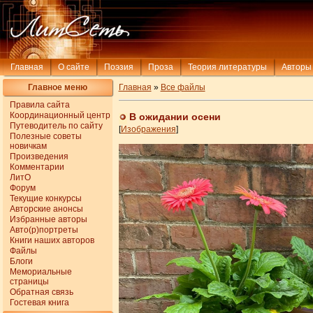
Главная
О сайте
Поэзия
Проза
Теория литературы
Авторы
Главное меню
Главная
»
Все файлы
Правила сайта
Координационный центр
В ожидании осени
Путеводитель по сайту
[
Изображения
]
Полезные советы
новичкам
Произведения
Комментарии
ЛитО
Форум
Текущие конкурсы
Авторские анонсы
Избранные авторы
Авто(р)портреты
Книги наших авторов
Файлы
Блоги
Мемориальные
страницы
Обратная связь
Гостевая книга