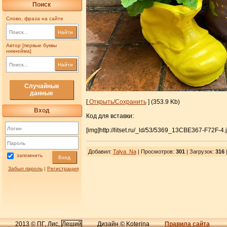
Поиск
Слово, фраза на сайте
Найти
Автор [первые буквы
никнейма]
Найти
Случайные
данные
[
Открыть/Сохранить
] (353.9 Kb)
Вход
Код для вставки:
[img]http://litset.ru/_ld/53/5369_13CBE367-F72F-4.
Добавил
:
Talya_Na
| Просмотров
:
301
|
Загрузок
:
316
|
запомнить
Вход
Забыл пароль
|
Регистрация
2013 © ПГ, Лис,
Леший
Дизайн © Koterina
Правила сайта