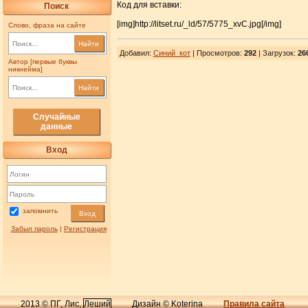
Код для вставки:
Поиск
[img]http://litset.ru/_ld/57/5775_xvC.jpg[/img]
Слово, фраза на сайте
Найти
Добавил
:
Синий_кот
| Просмотров
:
292
|
Загрузок
:
26
Автор [первые буквы
никнейма]
Найти
Случайные
данные
Вход
запомнить
Вход
Забыл пароль
|
Регистрация
2013 © ПГ, Лис,
Леший
Дизайн © Koterina
Правила сайта