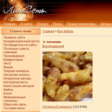
Главная
О сайте
Поэзия
Проза
Теория литературы
Авторы
Главное меню
Главная
»
Все файлы
Правила сайта
Координационный центр
личинки
Путеводитель по сайту
[
Изображения
]
Полезные советы
новичкам
Произведения
Комментарии
ЛитО
Форум
Текущие конкурсы
Авторские анонсы
Избранные авторы
Авто(р)портреты
Книги наших авторов
Файлы
Блоги
Мемориальные
страницы
Обратная связь
[
Открыть/Сохранить
] (12.9 Kb)
Гостевая книга