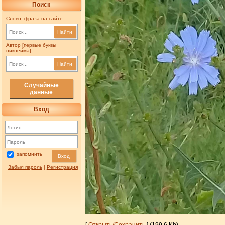
Поиск
Слово, фраза на сайте
Найти
Автор [первые буквы
никнейма]
Найти
Случайные
данные
Вход
запомнить
Вход
Забыл пароль
|
Регистрация