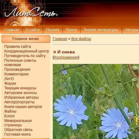
Главная
О сайте
Поэзия
Проза
Теория литературы
Авторы
Главное меню
Главная
»
Все файлы
Правила сайта
Координационный центр
И снова
Путеводитель по сайту
[
Изображения
]
Полезные советы
новичкам
Произведения
Комментарии
ЛитО
Форум
Текущие конкурсы
Авторские анонсы
Избранные авторы
Авто(р)портреты
Книги наших авторов
Файлы
Блоги
Мемориальные
страницы
Обратная связь
Гостевая книга