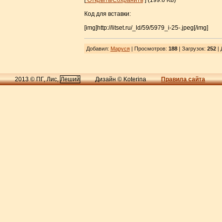
[
Открыть/Сохранить
] (199.6 Kb)
Код для вставки:
[img]http://litset.ru/_ld/59/5979_i-25-.jpeg[/img]
Добавил
:
Маруся
| Просмотров
:
188
|
Загрузок
:
252
| 
2013 © ПГ, Лис,
Леший
Дизайн © Koterina
Правила сайта