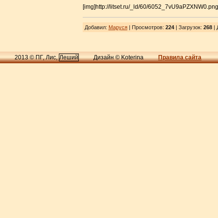
[img]http://litset.ru/_ld/60/6052_7vU9aPZXNW0.png
Добавил
:
Маруся
| Просмотров
:
224
|
Загрузок
:
268
| 
2013 © ПГ, Лис,
Леший
Дизайн © Koterina
Правила сайта