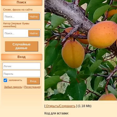
Поиск
Слово, фраза на сайте
Найти
Автор [первые буквы
никнейма]
Найти
Случайные
данные
Вход
запомнить
Вход
Забыл пароль
|
Регистрация
[
Открыть/Сохранить
] (1.18 Mb)
Код для вставки: