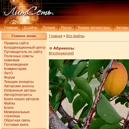
Главная
О сайте
Поэзия
Проза
Теория литературы
Авторы
Главное меню
Главная
»
Все файлы
Правила сайта
Координационный центр
Абрикосы
Путеводитель по сайту
[
Изображения
]
Полезные советы
новичкам
Произведения
Комментарии
ЛитО
Форум
Текущие конкурсы
Авторские анонсы
Избранные авторы
Авто(р)портреты
Книги наших авторов
Файлы
Блоги
Мемориальные
страницы
Обратная связь
Гостевая книга