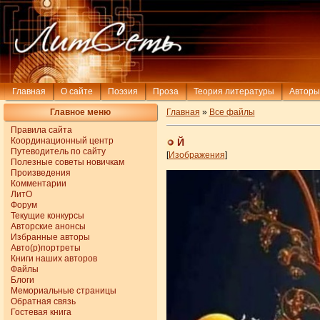
Главная
О сайте
Поэзия
Проза
Теория литературы
Авторы
Главное меню
Главная
»
Все файлы
Правила сайта
Координационный центр
Й
Путеводитель по сайту
[
Изображения
]
Полезные советы новичкам
Произведения
Комментарии
ЛитО
Форум
Текущие конкурсы
Авторские анонсы
Избранные авторы
Авто(р)портреты
Книги наших авторов
Файлы
Блоги
Мемориальные страницы
Обратная связь
Гостевая книга