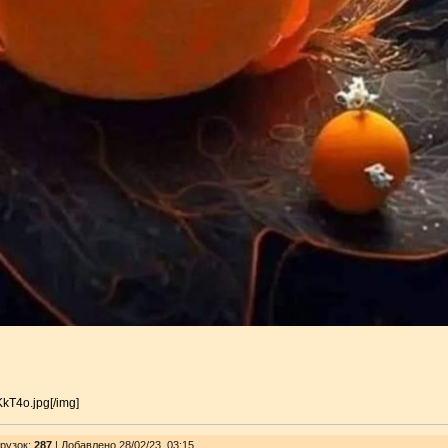
KkT4o.jpg[/img]
рузок
:
287
| Добавлено 28/02/23, 03:15