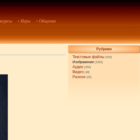
нкурсы
• Игры
• Общение
Рубрики
Текстовые файлы
[500]
Изображения
[3393]
Аудио
[450]
Видео
[48]
Разное
[65]