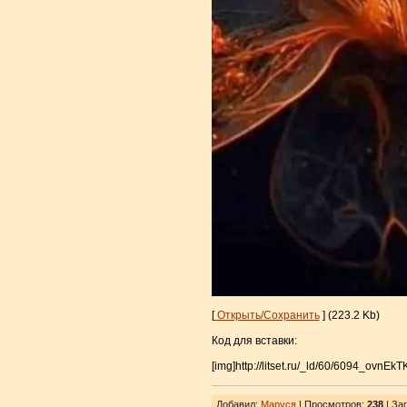
[
Открыть/Сохранить
] (223.2 Kb)
Код для вставки:
[img]http://litset.ru/_ld/60/6094_ovnEkT
Добавил
:
Маруся
| Просмотров
:
238
|
Заг