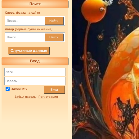
Поиск
Слово, фраза на сайте
Найти
Автор [первые буквы никнейма]
Найти
Случайные данные
Вход
запомнить
Вход
Забыл пароль
|
Регистрация