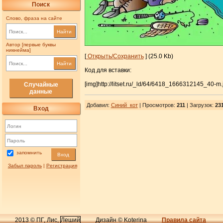
Поиск
Слово, фраза на сайте
Найти
Автор [первые буквы
никнейма]
[
Открыть/Сохранить
] (25.0 Kb)
Найти
Код для вставки:
[img]http://litset.ru/_ld/64/6418_1666312145_40-m.
Случайные
данные
Добавил
:
Синий_кот
| Просмотров
:
211
|
Загрузок
:
23
Вход
запомнить
Вход
Забыл пароль
|
Регистрация
2013 © ПГ, Лис,
Леший
Дизайн © Koterina
Правила сайта