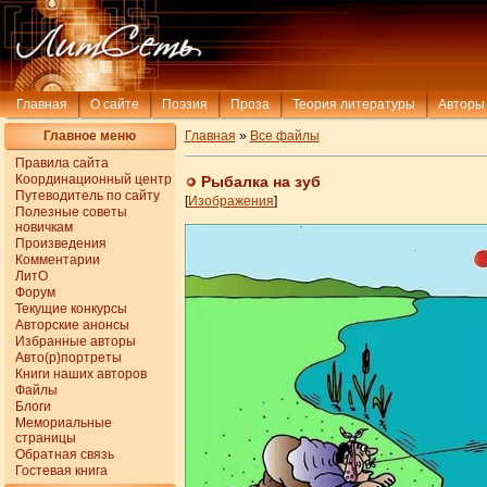
Главная
О сайте
Поэзия
Проза
Теория литературы
Авторы
Главное меню
Главная
»
Все файлы
Правила сайта
Координационный центр
Рыбалка на зуб
Путеводитель по сайту
[
Изображения
]
Полезные советы
новичкам
Произведения
Комментарии
ЛитО
Форум
Текущие конкурсы
Авторские анонсы
Избранные авторы
Авто(р)портреты
Книги наших авторов
Файлы
Блоги
Мемориальные
страницы
Обратная связь
Гостевая книга