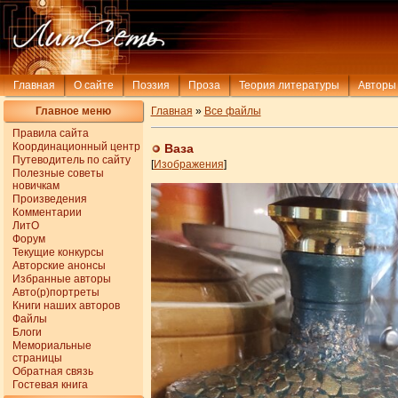
Главная
О сайте
Поэзия
Проза
Теория литературы
Авторы
Главное меню
Главная
»
Все файлы
Правила сайта
Координационный центр
Ваза
Путеводитель по сайту
[
Изображения
]
Полезные советы
новичкам
Произведения
Комментарии
ЛитО
Форум
Текущие конкурсы
Авторские анонсы
Избранные авторы
Авто(р)портреты
Книги наших авторов
Файлы
Блоги
Мемориальные
страницы
Обратная связь
Гостевая книга