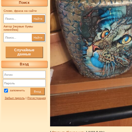
Поиск
Слово, фраза на сайте
Найти
Автор [первые буквы
никнейма]
Найти
Случайные
данные
Вход
запомнить
Вход
Забыл пароль
|
Регистрация