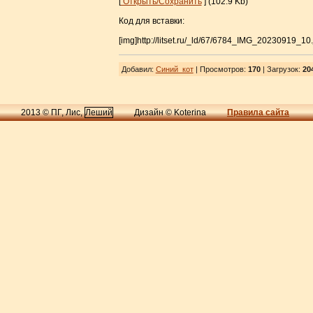
[
Открыть/Сохранить
] (102.9 Kb)
Код для вставки:
[img]http://litset.ru/_ld/67/6784_IMG_20230919_10.
Добавил
:
Синий_кот
| Просмотров
:
170
|
Загрузок
:
20
2013 © ПГ, Лис,
Леший
Дизайн © Koterina
Правила сайта