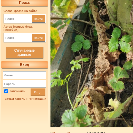
Поиск
Слово, фраза на сайте
Найти
Автор [первые буквы
никнейма]
Найти
Случайные
данные
Вход
запомнить
Вход
Забыл пароль
|
Регистрация