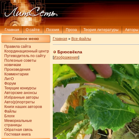
Главная
О сайте
Поэзия
Проза
Теория литературы
Авторы
Главное меню
Главная
»
Все файлы
Правила сайта
Координационный центр
Брюсвёкла
Путеводитель по сайту
[
Изображения
]
Полезные советы
новичкам
Произведения
Комментарии
ЛитО
Форум
Текущие конкурсы
Авторские анонсы
Избранные авторы
Авто(р)портреты
Книги наших авторов
Файлы
Блоги
Мемориальные
страницы
Обратная связь
Гостевая книга