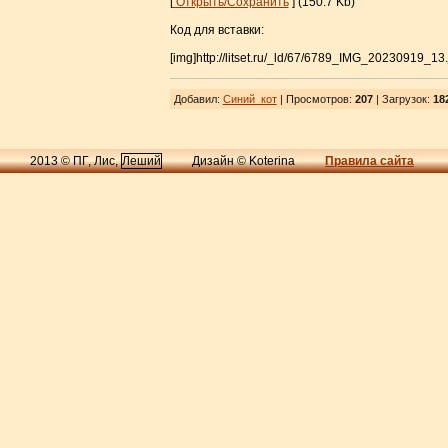
[
Открыть/Сохранить
] (150.7 Kb)
Код для вставки:
[img]http://litset.ru/_ld/67/6789_IMG_20230919_13.
Добавил
:
Синий_кот
| Просмотров
:
207
|
Загрузок
:
18
2013 © ПГ, Лис,
Леший
Дизайн © Koterina
Правила сайта