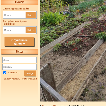
Поиск
Слово, фраза на сайте
Найти
Автор [первые буквы
никнейма]
Найти
Случайные
данные
Вход
запомнить
Вход
Забыл пароль
|
Регистрация