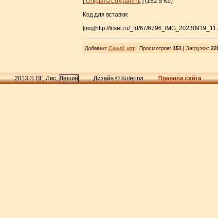
[
Открыть/Сохранить
] (162.5 Kb)
Код для вставки:
[img]http://litset.ru/_ld/67/6796_IMG_20230919_11.
Добавил
:
Синий_кот
| Просмотров
:
151
|
Загрузок
:
22
2013 © ПГ, Лис,
Леший
Дизайн © Koterina
Правила сайта