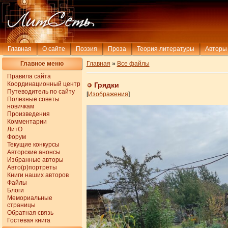
Главная
О сайте
Поэзия
Проза
Теория литературы
Авторы
Главное меню
Главная
»
Все файлы
Правила сайта
Координационный центр
Грядки
Путеводитель по сайту
[
Изображения
]
Полезные советы
новичкам
Произведения
Комментарии
ЛитО
Форум
Текущие конкурсы
Авторские анонсы
Избранные авторы
Авто(р)портреты
Книги наших авторов
Файлы
Блоги
Мемориальные
страницы
Обратная связь
Гостевая книга