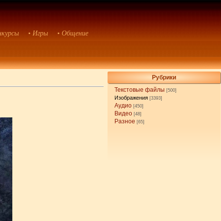
нкурсы
• Игры
• Общение
Рубрики
Текстовые файлы
[500]
Изображения
[3393]
Аудио
[450]
Видео
[48]
Разное
[65]