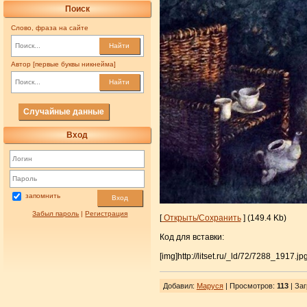
Поиск
Слово, фраза на сайте
Найти
Автор [первые буквы никнейма]
Найти
Случайные данные
Вход
запомнить
Вход
Забыл пароль
|
Регистрация
[
Открыть/Сохранить
] (149.4 Kb)
Код для вставки:
[img]http://litset.ru/_ld/72/7288_1917.jpg
Добавил
:
Маруся
| Просмотров
:
113
|
Заг