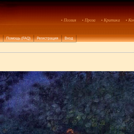
• Поэзия
• Проза
• Критика
• Ко
Помощь (FAQ)
Регистрация
Вход