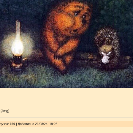
[/img]
рузок
:
169
| Добавлено 21/08/24, 19:26