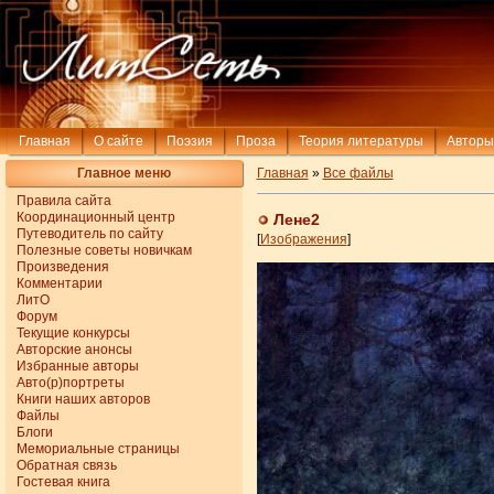
Главная
О сайте
Поэзия
Проза
Теория литературы
Авторы
Главное меню
Главная
»
Все файлы
Правила сайта
Координационный центр
Лене2
Путеводитель по сайту
[
Изображения
]
Полезные советы новичкам
Произведения
Комментарии
ЛитО
Форум
Текущие конкурсы
Авторские анонсы
Избранные авторы
Авто(р)портреты
Книги наших авторов
Файлы
Блоги
Мемориальные страницы
Обратная связь
Гостевая книга