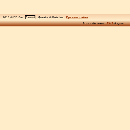
2013 © ПГ, Лис,
Леший
Дизайн © Koterina
Правила сайта
Этот сайт живет
4941
-й день