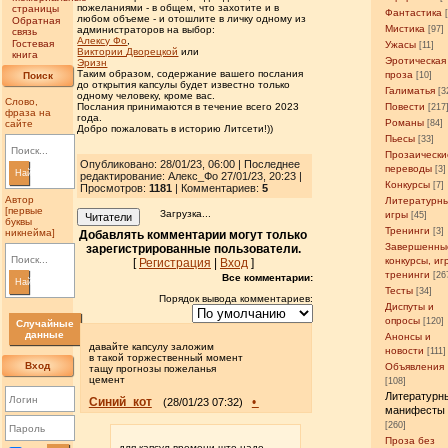
пожеланиями - в общем, что захотите и в
страницы
Фантастика
любом объеме - и отошлите в личку одному из
Обратная
Мистика
[97]
администраторов на выбор:
связь
Алексу Фо
,
Гостевая
Ужасы
[11]
Виктории Дворецкой
или
книга
Эротическая
Эризн
Таким образом, содержание вашего послания
проза
Поиск
[10]
до открытия капсулы будет известно только
Галиматья
[3
одному человеку, кроме вас.
Слово,
Повести
Послания принимаются в течение всего 2023
[217
фраза на
года.
Романы
сайте
[84]
Добро пожаловать в историю Литсети!))
Пьесы
[33]
Прозаически
Опубликовано: 28/01/23, 06:00 | Последнее
переводы
[3]
Найти
редактирование: Алекс_Фо 27/01/23, 20:23 |
Конкурсы
[7]
Просмотров
:
1181
| Комментариев:
5
Автор
Литературн
[первые
Загрузка...
игры
[45]
Читатели
буквы
Тренинги
[3]
никнейма]
Добавлять комментарии могут только
Завершенны
зарегистрированные пользователи.
конкурсы, иг
[
Регистрация
|
Вход
]
тренинги
[26
Все комментарии:
Найти
Тесты
[34]
Порядок вывода комментариев:
Диспуты и
опросы
[120]
Случайные
данные
Анонсы и
давайте капсулу заложим
новости
[111]
в такой торжественный момент
Вход
Объявления
тащу прогнозы пожеланья
цемент
[108]
Литературн
Синий_кот
•
(28/01/23 07:32)
манифесты
[260]
Проза без
для капсул времени што надо