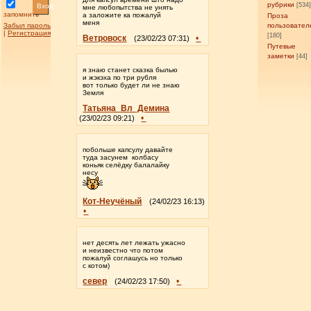
рубрики
[534
Вход
мне любопытства не унять
запомнить
а заложите ка пожалуй
Проза
меня
Забыл пароль
пользовател
|
Регистрация
[180]
Ветровоск
•
(23/02/23 07:31)
Путевые
заметки
[44]
я знаю станет сказка былью
и жэкэха по три рубля
вот только будет ли не знаю
Земля
Татьяна_Вл_Демина
•
(23/02/23 09:21)
побольше капсулу давайте
туда засунем колбасу
коньяк селёдку балалайку
несу
Кот-Неучёный
(24/02/23 16:13)
•
нет десять лет лежать ужасно
и неизвестно что потом
пожалуй соглашусь но только
с котом)
север
•
(24/02/23 17:50)