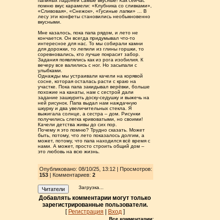
папиных ладоней самые вкусные! Как сейчас
помню вкус карамели: «Клубника со сливками»,
«Сливовая», «Снежок», «Гусиные лапки» … В
лесу эти конфеты становились необыкновенно
вкусными.
Мне казалось, пока папа рядом, и лето не
кончается. Он всегда придумывал что-то
интересное для нас. То мы собирали камни
для дорожки, то лепили из глины горшки, то
соревновались, кто лучше покрасит забор.
Задания появлялись как из рога изобилия. К
вечеру все валились с ног. Но засыпали с
улыбками.
Однажды мы устраивали качели на корявой
сосне, которая осталась расти с краю на
участке. Пока папа закидывал верёвки, больше
похожие на канаты, нам с сестрой дали
задание зашкурить доску-седушку и выжечь на
ней рисунок. Папа выдал нам наждачную
шкурку и два увеличительных стекла. Я
выжигала солнце, а сестра – дом. Рисунки
получились слегка кривоватыми, но своими!
Качели детства живы до сих пор.
Почему я это помню? Трудно сказать. Может
быть, потому, что лето показалось долгим, а
может, потому, что папа находился всё время с
нами. А может, просто строить общий дом –
это любовь на всю жизнь.
Опубликовано: 08/10/25, 13:12 | Просмотров
:
153
| Комментариев:
2
Загрузка...
Читатели
Добавлять комментарии могут только
зарегистрированные пользователи.
[
Регистрация
|
Вход
]
Все комментарии: