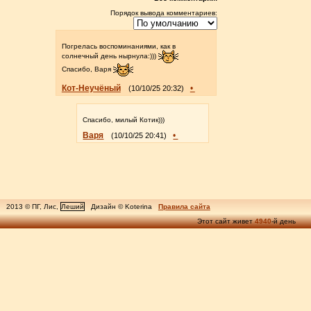
Порядок вывода комментариев:
Погрелась воспоминаниями, как в
солнечный день нырнула:)))
Спасибо, Варя
Кот-Неучёный
•
(10/10/25 20:32)
Спасибо, милый Котик)))
Варя
•
(10/10/25 20:41)
2013 © ПГ, Лис,
Леший
Дизайн © Koterina
Правила сайта
Этот сайт живет
4940
-й день