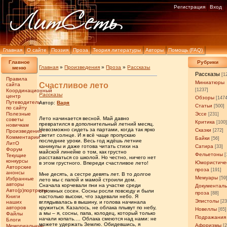
Регистрация
Вход
Главная
О сайте
Поэзия
Проза
Теория литературы
Авторы
Помощь (FAQ)
Главное
Рубрики
Главная
»
Произведения
»
Проза
»
Рассказы
меню
Рассказы
[1
Правила
Миниатюры
Счастливое лето
сайта
[1237]
Координационный
Рассказы
центр
Обзоры
[147
Путеводитель
Автор:
Варя
Статьи
[500]
по сайту
Полезные
Эссе
[231]
Лето начинается весной. Май давно
советы
Критика
[100
превратился в дополнительный летний месяц.
новичкам
Невозможно сидеть за партами, когда так ярко
Сказки
[272]
Произведения
светит солнце. И я всё чаще пропускаю
Комментарии
Байки
[56]
последние уроки. Весь год ждёшь летние
ЛитО
каникулы и даже готова читать стихи на
Сатира
[33]
Форум
майской линейке о том, как грустно
Фельетоны
[
Текущие
расставаться со школой. Но честно, ничего нет
конкурсы
Юмористиче
в этом грустного. Впереди счастливое лето!
Авторские
проза
[191]
анонсы
Мне десять, а сестре девять лет. В то долгое
Мемуары
[59
Избранные
лето мы с папой и мамой строили дом.
авторы
Сначала корчевали пни на участке среди
Документал
Авто(р)портреты
огромных сосен. Сосны росли повсюду и были
проза
[88]
Книги
настолько высоки, что задевали небо. Я
Эпистолы
[23
наших
вглядывалась в вышину, и голова начинала
авторов
кружиться. Казалось, не облака плывут по небу,
Новеллы
[65]
а мы – я, сосны, папа, колодец, который только
Файлы
Подражания
начали копать.… Облака смеются над нами: не
Блоги
можете удержать Землю. Обидевшись, я
Афоризмы
Мемориальные
[