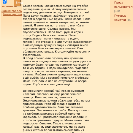
Вход
Проза
Самое запоминающееся событие на стройке –
запомнить
пользовател
сотворение крыши. Я сижу напротив папы и
Забыл пароль
[180]
подаю ему длинные гвозди. Наверное, сотки!
|
Регистрация
Папа двумя ударами забивает гвозди: они
Путевые
входят в деревянные бруски, как в масло. Папа
заметки
[44]
самый сильный и самый загорелый, и самый-
самый. Я вижу, как пот стекает с его лба и
катится по щеке. Солнце высоко. Мы
спускаемся вниз. Пора мыть руки и идти к
столу. Вода в баках нагрелась. Папа
подхватывает меня и опускает в воду с
головой. Не страшно! Папа тут же выдёргивает
охлаждённую тушку из воды и смотрит в мои
огромные блестящие черносливины! Сам
обливается из ведра. К столу идём мокрыми и
счастливыми.
В обед обычно ели окрошку или крошили
салат из помидор и огурцов на скорую руку и в
прикуску брали отварную горячую картошку. А
то и уху варили. Рядом находилось чудесное
озеро с «зеркальными» карпами, так называл
их папа. Рыбаки охотно продавали пару живых
ещё рыбёх. Мы с сестрой помогали с обедом
маме. Всё равно нас не отпускали на озеро
одних. Глубокое и холодное ещё…
Вечером пили свежий чай под временным
навесом, спасаясь от ещё распалённого
солнца. Разговаривали, смеялись.
Эмалированные кружки обжигали губы, но мы
прихлёбывали горячий взвар с каким-то
особым удовольствием. Чай пах лесными
травами. Это мамина волшба. Папа доставал
из глубоких карманов рабочей жилетки
карамель. Он раскрывал большие ладони, и
это было сравнимо с чудом. Мы-то знали, это
подарок от белочек. Такое случалось не
каждый раз, и, видя лакомство, мы не хуже
рыжих хитрых белок пытались схватить из