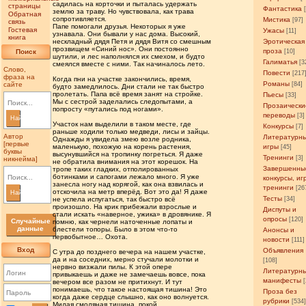
садилась на корточки и пыталась удержать
страницы
Фантастика
землю за траву. Но чувствовала, как трава
Обратная
сопротивляется.
Мистика
[97]
связь
Папе помогали друзья. Некоторых я уже
Гостевая
Ужасы
[11]
узнавала. Они бывали у нас дома. Высокий,
книга
нескладный дядя Петя и дядя Витя со смешным
Эротическая
прозвищем «Синий нос». Они постоянно
проза
Поиск
[10]
шутили, и лес наполнялся их смехом, и будто
Галиматья
[3
смеялся вместе с ними. Так начиналось лето.
Слово,
Повести
[217
фраза на
Когда пни на участке закончились, время,
Романы
сайте
[84]
будто замедлилось. Дни стали не так быстро
пролетать. Папа всё время занят на стройке.
Пьесы
[33]
Мы с сестрой заделались следопытами, а
Прозаически
попросту «путались под ногами».
переводы
[3]
Найти
Участок нам выделили в таком месте, где
Конкурсы
[7]
раньше ходили только медведи, лисы и зайцы.
Автор
Литературн
Однажды я увидела змею возле родника,
[первые
маленькую, похожую на корень растения,
игры
[45]
буквы
высунувшийся на тропинку погреться. Я даже
Тренинги
[3]
никнейма]
не обратила внимания на этот корешок. На
Завершенны
тропе таких гладких, отполированных
ботинками и сапогами лежало много. Я уже
конкурсы, иг
занесла ногу над корягой, как она взвилась и
тренинги
[26
отскочила на метр вперёд. Вот это да! Я даже
Найти
Тесты
не успела испугаться, так быстро всё
[34]
произошло. На крик прибежали взрослые и
Диспуты и
стали искать «наверное, ужика» в дровянике. Я
опросы
[120]
Случайные
помню, как чернели наточенные лопаты и
данные
блестели топоры. Было в этом что-то
Анонсы и
первобытное… Охота.
новости
[111]
Вход
Объявления
С утра до позднего вечера на нашем участке,
да и на соседних, мерно стучали молотки и
[108]
нервно визжали пилы. К этой опере
Литературн
привыкаешь и даже не замечаешь вовсе, пока
манифесты
вечером все разом не притихнут. И тут
понимаешь, что такое настоящая тишина! Это
Проза без
когда даже сердце слышно, как оно волнуется.
рубрики
[534
Милая смоляная тишина, покой.