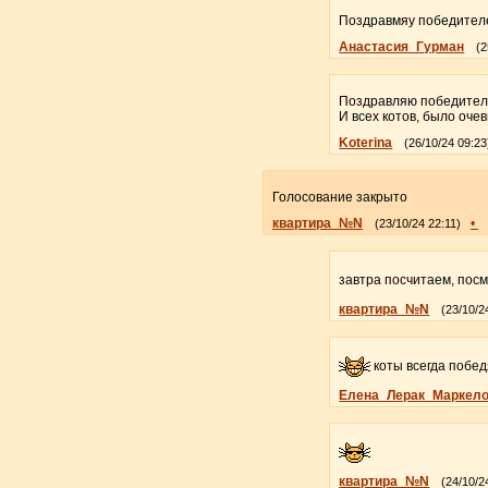
Поздравмяу победителе
Анастасия_Гурман
(2
Поздравляю победител
И всех котов, было очев
Koterina
(26/10/24 09:23
Голосование закрыто
квартира_№N
•
(23/10/24 22:11)
завтра посчитаем, посм
квартира_№N
(23/10/2
коты всегда побед
Елена_Лерак_Маркел
квартира_№N
(24/10/2