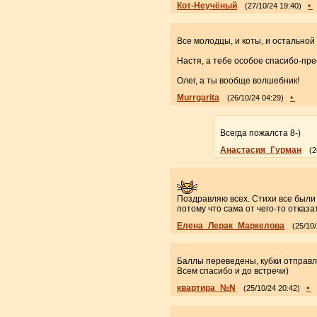
Кот-Неучёный
•
(27/10/24 19:40)
Все молодцы, и коты, и остальной 
Настя, а тебе особое спасибо-пре
Олег, а ты вообще волшебник!
Murrgarita
•
(26/10/24 04:29)
Всегда пожалста 8-)
Анастасия_Гурман
(2
Поздравляю всех. Стихи все были 
потому что сама от чего-то отказа
Елена_Лерак_Маркелова
(25/10/
Баллы переведены, кубки отправ
Всем спасибо и до встречи)
квартира_№N
•
(25/10/24 20:42)