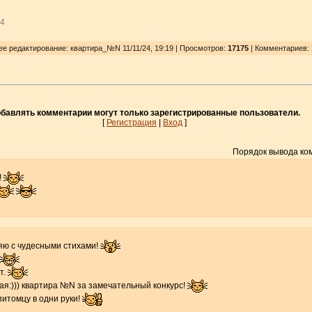
24
нее редактирование: квартира_№N 11/11/24, 19:19 | Просмотров
:
17175
| Комментариев:
бавлять комментарии могут только зарегистрированные пользователи.
[
Регистрация
|
Вход
]
Порядок вывода ко
!
яю с чудесными стихами!
т.
кая:))) квартира №N за замечательный конкурс!
питомцу в одни руки!