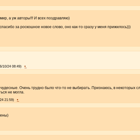
мир, а уж авторы!!! И всех поздравляю)
спасибо за роскошное новое слово, оно как-то сразу у меня прижилось)))
•
6/10/24 08:49)
чудесные. Очень трудно было что-то не выбирать. Признаюсь, в некоторых сл
ться не могла.
•
24 21:59)
лены)