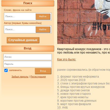
Поиск
Слово, фраза на сайте
Найти
Автор [первые буквы никнейма]
Найти
Случайные данные
Вход
Квартирный конкурс поединков - это 
про любовь или про ненависть, про к
Как это было:
ранее соревновались (в обратном по
запомнить
Вход
1. формат против неформата
Забыл пароль
|
Регистрация
2. 2020 против 2019
3. стихи с эпиграфом против оных бе
4. блицы против крутых конкурсов
5. дожди против снегов
6. новое против старого
7. крик против немоты
8. короткие против длинных
9. март против февраля
10. А4&