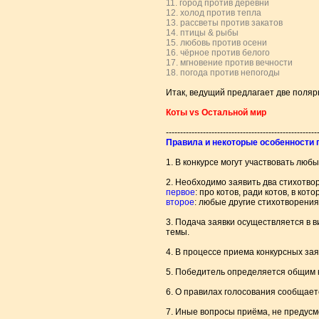
11. город против деревни
12. холод против тепла
13. рассветы против закатов
14. птицы & рыбы
15. любовь против осени
16. чёрное против белого
17. мгновение против вечности
18. погода против непогоды
Итак, ведущий предлагает две поляр
Коты vs Остальной мир
-----------------------------------------------------
Правила и некоторые особенности 
1. В конкурсе могут участвовать люб
2. Необходимо заявить два стихотво
первое
: про котов, ради котов, в кот
второе
: любые другие стихотворения,
3. Подача заявки осуществляется в в
темы.
4. В процессе приема конкурсных зая
5. Победитель определяется общим к
6. О правилах голосования сообщает
7. Иные вопросы приёма, не предусм