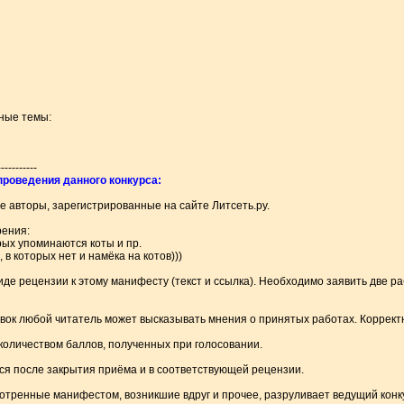
ные темы:
-----------
проведения данного конкурса:
ые авторы, зарегистрированные на сайте Литсеть.ру.
рения:
орых упоминаются коты и пр.
 в которых нет и намёка на котов)))
иде рецензии к этому манифесту (текст и ссылка). Необходимо заявить две 
вок любой читатель может высказывать мнения о принятых работах. Корректно
оличеством баллов, полученных при голосовании.
ся после закрытия приёма и в соответствующей рецензии.
отренные манифестом, возникшие вдруг и прочее, разруливает ведущий конк