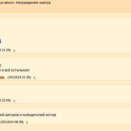
х много. Награждение завтра.
4
•
4 21:29)
)
 и всё остальное!
ова
•
(24/10/24 21:36)
•
4 22:05)
й-авторов и победителей-котов)
•
(25/10/24 08:38)