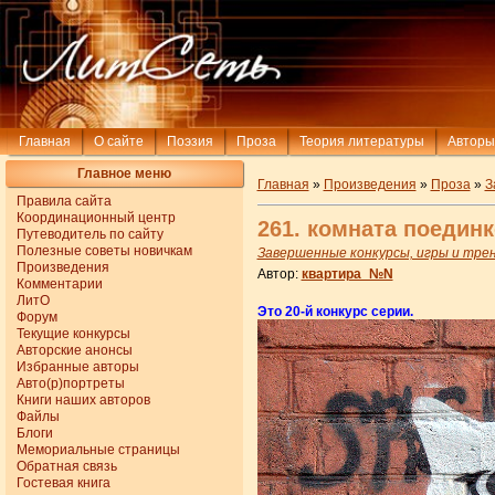
Главная
О сайте
Поэзия
Проза
Теория литературы
Авторы
Главное меню
Главная
»
Произведения
»
Проза
»
З
Правила сайта
Координационный центр
261. комната поединк
Путеводитель по сайту
Полезные советы новичкам
Завершенные конкурсы, игры и тре
Произведения
Автор:
квартира_№N
Комментарии
ЛитО
Это 20-й конкурс серии.
Форум
Текущие конкурсы
Авторские анонсы
Избранные авторы
Авто(р)портреты
Книги наших авторов
Файлы
Блоги
Мемориальные страницы
Обратная связь
Гостевая книга