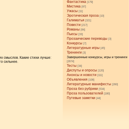
Фантастика
[179]
Мистика
[97]
Ужасы
[11]
Эротическая проза
[10]
Галиматья
[321]
Повести
[217]
Романы
[84]
Пьесы
[33]
Прозаические переводы
[3]
Конкурсы
[7]
Литературные игры
[45]
Тренинги
[3]
Завершенные конкурсы, игры и тренинги
их смыслов. Какие стихи лучше:
то сильнее.
[2674]
Тесты
[34]
Диспуты и опросы
[120]
Анонсы и новости
[111]
Объявления
[108]
Литературные манифесты
[260]
Проза без рубрики
[534]
Проза пользователей
[180]
Путевые заметки
[44]