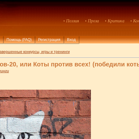
• Поэзия
• Проза
• Критика
• Ко
Помощь (FAQ)
Регистрация
Вход
авершенные конкурсы, игры и тренинги
ов-20, или Коты против всех! (победили кот
нинги