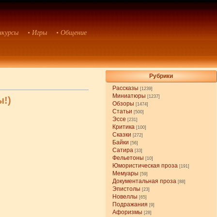
нкурсы
• Игры
• Общение
Рубрики
Рассказы
[1239]
Миниатюры
[1237]
ы!)
Обзоры
[1474]
Статьи
[500]
Эссе
[231]
Критика
[100]
Сказки
[272]
Байки
[56]
Сатира
[33]
Фельетоны
[10]
Юмористическая проза
[191]
Мемуары
[59]
Документальная проза
[88]
Эпистолы
[23]
Новеллы
[65]
Подражания
[9]
Афоризмы
[28]