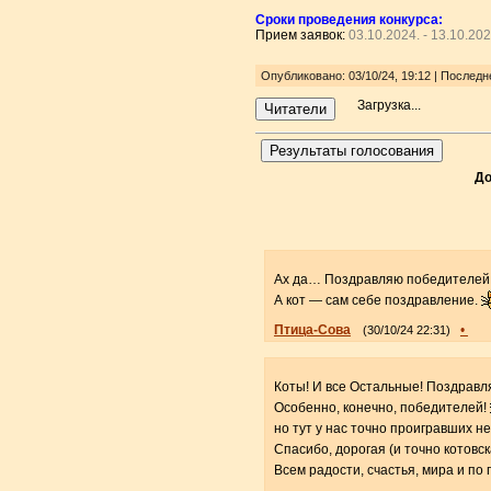
Сроки проведения конкурса:
Прием заявок:
03.10.2024. - 13.10.20
Опубликовано: 03/10/24, 19:12 | Послед
Загрузка...
Читатели
Результаты голосования
До
Ах да… Поздравляю победителей
А кот — сам себе поздравление.
Птица-Сова
•
(30/10/24 22:31)
Коты! И все Остальные! Поздравл
Особенно, конечно, победителей!
но тут у нас точно проигравших не
Спасибо, дорогая (и точно котовс
Всем радости, счастья, мира и по 