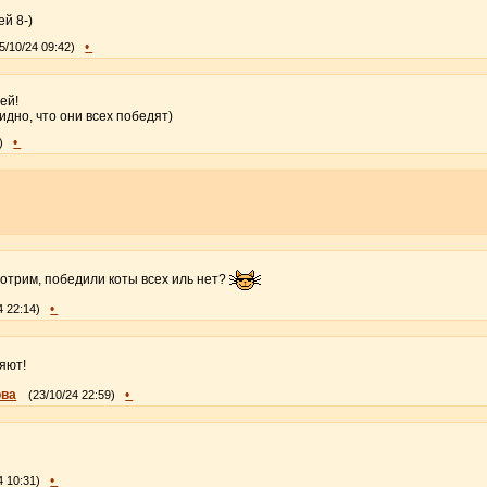
й 8-)
•
5/10/24 09:42)
ей!
идно, что они всех победят)
•
)
отрим, победили коты всех иль нет?
•
4 22:14)
яют!
ова
•
(23/10/24 22:59)
•
4 10:31)