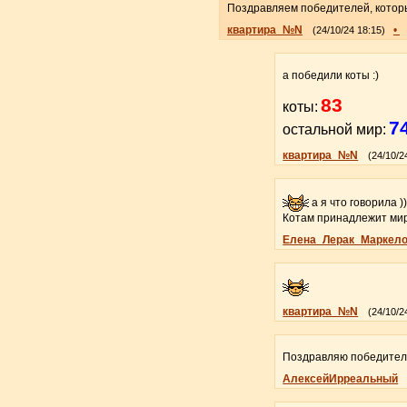
Поздравляем победителей, которы
квартира_№N
•
(24/10/24 18:15)
а победили коты :)
83
коты:
7
остальной мир:
квартира_№N
(24/10/2
а я что говорила ))
Котам принадлежит мир
Елена_Лерак_Маркел
квартира_№N
(24/10/2
Поздравляю победителе
АлексейИрреальный