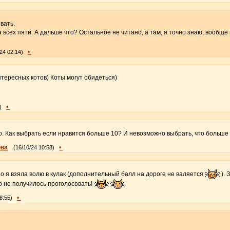
вать.
 всех пяти. А дальше что? Остальное не читано, а там, я точно знаю, вообще 
•
24 02:14)
тересных котов) Коты могут обидеться)
•
)
ло. Как выбрать если нравится больше 10? И невозможно выбрать, что больше
ова
•
(16/10/24 10:58)
но я взяла волю в кулак (дополнительный балл на дороге не валяется
). 
го не получилось проголосовать!
•
8:55)