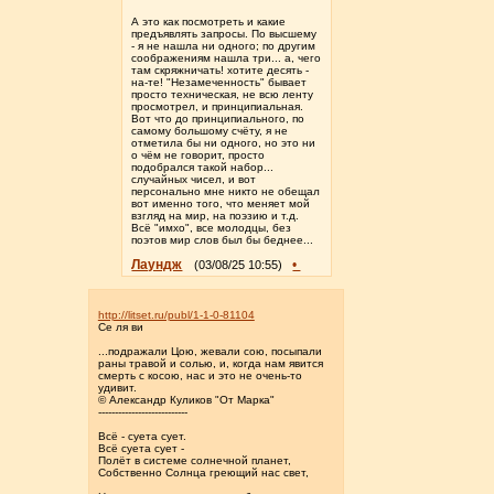
А это как посмотреть и какие
предъявлять запросы. По высшему
- я не нашла ни одного; по другим
соображениям нашла три... а, чего
там скряжничать! хотите десять -
на-те! "Незамеченность" бывает
просто техническая, не всю ленту
просмотрел, и принципиальная.
Вот что до принципиального, по
самому большому счёту, я не
отметила бы ни одного, но это ни
о чём не говорит, просто
подобрался такой набор...
случайных чисел, и вот
персонально мне никто не обещал
вот именно того, что меняет мой
взгляд на мир, на поэзию и т.д.
Всё "имхо", все молодцы, без
поэтов мир слов был бы беднее...
Лаундж
•
(03/08/25 10:55)
http://litset.ru/publ/1-1-0-81104
Се ля ви
...подражали Цою, жевали сою, посыпали
раны травой и солью, и, когда нам явится
смерть с косою, нас и это не очень-то
удивит.
© Александр Куликов "От Марка"
---------------------------
Всё - суета сует.
Всё суета сует -
Полёт в системе солнечной планет,
Собственно Солнца греющий нас свет,