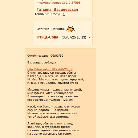
http://litset.ru/publ/3-1-0-27598
Татьяна_Василевская
•
(30/07/25 17:23)
Отлично! Принято.
Птица-Сова
•
(30/07/25 18:13)
Опубликовано: 06/03/16
Баллада о звёздах
http://litset.ru/publ/29-1-0-25600
Сияли звёзды, как гвозди, вбиты
в твердыни млечные, как в порог.
Но был Магистр в тот день сердитый,
и, в мир прицелясь, спустил курок.
Мишень упала – фанерным мишкой,
мир кувыркнулся, хлебнув огня.
В не-мирность эту из дула вышел
пророк процентщиков и менял,
и всё, что было – зависло в лисьем,
ему не дорого – на карман.
И потекли времена транс-миссий,
теней забывчивых времена.
А звёзды, сбитые с панталыку,
забились в судорогах тревог
и стали падать с безумным криком,
на землю сыпаться, как горох: