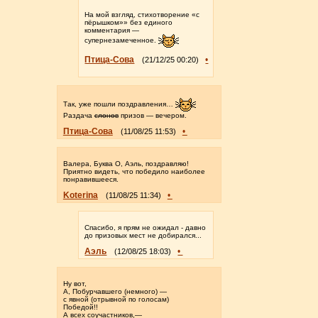
На мой взгляд, стихотворение «с
пёрышком»» без единого
комментария —
супернезамеченное.
Птица-Сова
•
(21/12/25 00:20)
Так, уже пошли поздравления…
Раздача
слонов
призов — вечером.
Птица-Сова
•
(11/08/25 11:53)
Валера, Буква О, Аэль, поздравляю!
Приятно видеть, что победило наиболее
понравившееся.
Koterina
•
(11/08/25 11:34)
Спасибо, я прям не ожидал - давно
до призовых мест не добирался...
Аэль
•
(12/08/25 18:03)
Ну вот,
А, Побурчавшего (немного) —
с явной (отрывной по голосам)
Победой!!
А всех соучастников,—