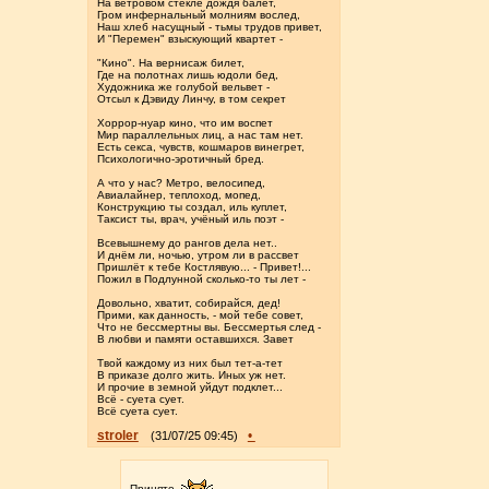
На ветровом стекле дождя балет,
Гром инфернальный молниям вослед,
Наш хлеб насущный - тьмы трудов привет,
И "Перемен" взыскующий квартет -
"Кино". На вернисаж билет,
Где на полотнах лишь юдоли бед,
Художника же голубой вельвет -
Отсыл к Дэвиду Линчу, в том секрет
Хоррор-нуар кино, что им воспет
Мир параллельных лиц, а нас там нет.
Есть секса, чувств, кошмаров винегрет,
Психологично-эротичный бред.
А что у нас? Метро, велосипед,
Авиалайнер, теплоход, мопед,
Конструкцию ты создал, иль куплет,
Таксист ты, врач, учёный иль поэт -
Всевышнему до рангов дела нет..
И днём ли, ночью, утром ли в рассвет
Пришлёт к тебе Костлявую... - Привет!...
Пожил в Подлунной сколько-то ты лет -
Довольно, хватит, собирайся, дед!
Прими, как данность, - мой тебе совет,
Что не бессмертны вы. Бессмертья след -
В любви и памяти оставшихся. Завет
Твой каждому из них был тет-а-тет
В приказе долго жить. Иных уж нет.
И прочие в земной уйдут подклет...
Всё - суета сует.
Всё суета сует.
stroler
•
(31/07/25 09:45)
Принято.