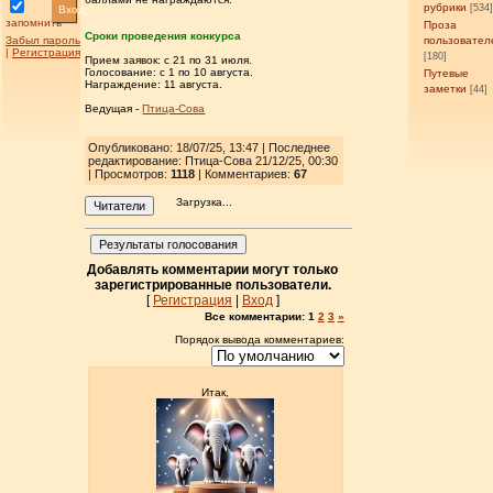
рубрики
[534
Вход
запомнить
Проза
Сроки проведения конкурса
Забыл пароль
пользовател
|
Регистрация
[180]
Прием заявок: c 21 по 31 июля.
Голосование: с 1 по 10 августа.
Путевые
Награждение: 11 августа.
заметки
[44]
Ведущая -
Птица-Сова
Опубликовано: 18/07/25, 13:47 | Последнее
редактирование: Птица-Сова 21/12/25, 00:30
| Просмотров
:
1118
| Комментариев:
67
Загрузка...
Читатели
Результаты голосования
Добавлять комментарии могут только
зарегистрированные пользователи.
[
Регистрация
|
Вход
]
Все комментарии:
1
2
3
»
Порядок вывода комментариев:
Итак,