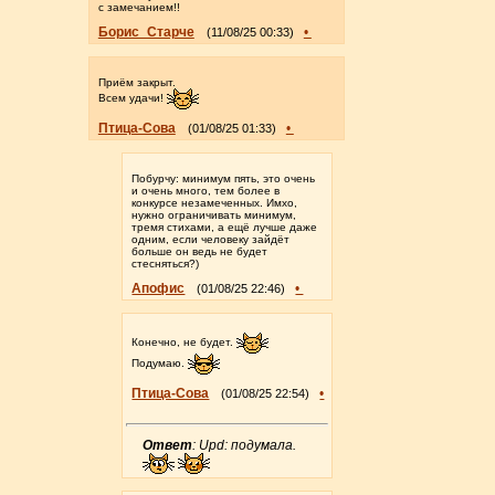
с замечанием!!
Борис_Старче
•
(11/08/25 00:33)
Приём закрыт.
Всем удачи!
Птица-Сова
•
(01/08/25 01:33)
Побурчу: минимум пять, это очень
и очень много, тем более в
конкурсе незамеченных. Имхо,
нужно ограничивать минимум,
тремя стихами, а ещё лучше даже
одним, если человеку зайдёт
больше он ведь не будет
стесняться?)
Апофис
•
(01/08/25 22:46)
Конечно, не будет.
Подумаю.
Птица-Сова
•
(01/08/25 22:54)
Ответ
: Upd: подумала.