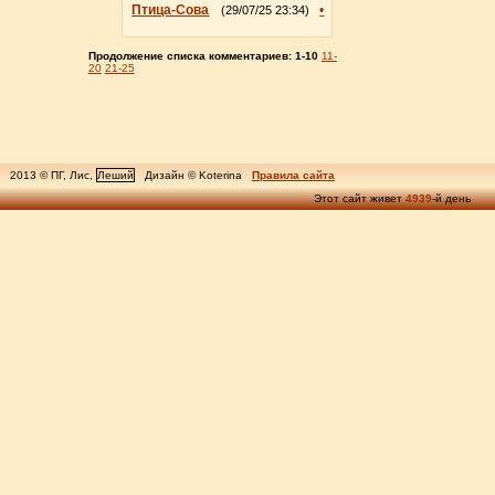
Птица-Сова
•
(29/07/25 23:34)
Продолжение списка комментариев:
1-10
11-
20
21-25
2013 © ПГ, Лис,
Леший
Дизайн © Koterina
Правила сайта
Этот сайт живет
4939
-й день