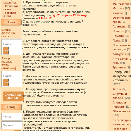
1. Принимаются стихотворения,
страницы
Фантастика
соответствующие двум обязательным
Обратная
Мистика
условиям:
[97]
связь
а) опубликованные на Литсети не позднее, чем
Гостевая
Ужасы
[11]
3 месяца назад, т. е.
до 21 апреля 2025 года
книга
Эротическая
(уточняю –
РАНЬШЕ
);
б)
до подачи заявки
не имеющие ни одной
проза
Поиск
[10]
рецензии.
Галиматья
[3
Слово,
Тема, жанр и объем стихотворений не
Повести
[217
фраза на
ограничиваются.
Романы
сайте
[84]
Пьесы
2. От одного автора принимается одно
[33]
стихотворение – в виде рецензии, которая
Прозаически
должна содержать
название, ссылку и текст
.
переводы
[3]
Найти
4. До начала голосования автор может
Конкурсы
[6]
заменить конкурсное стихотворение,
Автор
Литературн
предоставив другое в виде комментария к уже
[первые
игры
[45]
имеющейся заявке или в виде новой рецензии.
буквы
Также автор может снять стихотворение с
Тренинги
[3]
никнейма]
конкурса.
Завершенн
конкурсы, и
5. До начала голосования можно вносить
правки в произведение на своей странице
и тренинги
(голосование будет проводиться по ссылкам).
Найти
[2674]
6. Конкурсные произведения
можно и нужно
Тесты
[34]
критиковать! Самые активные рецензенты (и
Диспуты и
Случайные
флудеры) будут награждены.
данные
опросы
[120]
7. Результаты конкурса определяются
Анонсы и
голосованием участников и читателей.
новости
Вход
[111]
Объявления
8. После подведения итогов победители
награждаются баллами и кубками. Величина
[108]
призов и количество призовых мест
Литературн
определяется количеством конкурсных
манифесты
произведений.
Победители, не участвовавшие в голосовании,
Проза без
баллами не награждаются.