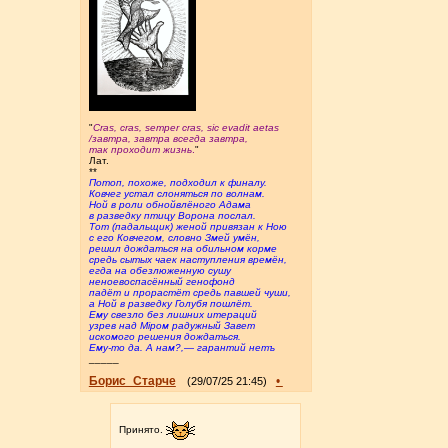
"
Cras, cras, semper cras, sic evadit aetas
/завтра, завтра всегда завтра,
так проходит жизнь
.
"
Лат.
**
Потоп, похоже, подходил к финалу.
Ковчег устал слоняться по волнам.
Ной в роли обнойвлёного Адама
в разведку птицу Ворона послал.
Тот (падальщик) женой привязан к Ною
с его Ковчегом, словно Змей умён,
решил дождаться на обильном корме
средь сытых чаек наступления времён,
егда на обезлюженную сушу
неноевоспасённый генофонд
падёт и прорастёт средь павшей чуши,
а Ной в разведку Голубя пошлёт.
Ему свезло без лишних итераций
узрев над Мiром радужный Завет
искомого решения дождаться.
Ему-то да. А нам?,— гарантий нетъ
_____
Борис_Старче
•
(29/07/25 21:45)
Принято.