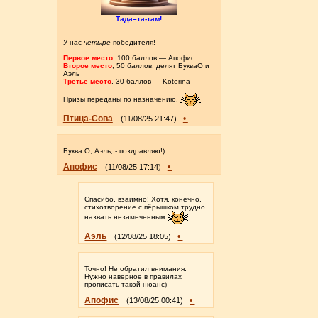
Тада–та-там!
У нас
четыре
победителя!
Первое место
, 100 баллов — Апофис
Второе место
, 50 баллов, делят БукваО и
Аэль
Третье место
, 30 баллов — Koterina
Призы переданы по назначению.
Птица-Сова
•
(11/08/25 21:47)
Буква О, Аэль, - поздравляю!)
Апофис
•
(11/08/25 17:14)
Спасибо, взаимно! Хотя, конечно,
стихотворение с пёрышком трудно
назвать незамеченным
Аэль
•
(12/08/25 18:05)
Точно! Не обратил внимания.
Нужно наверное в правилах
прописать такой нюанс)
Апофис
•
(13/08/25 00:41)