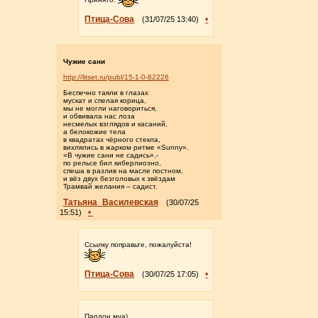
Птица-Сова
•
(31/07/25 13:40)
Чужие сани
http://litset.ru/publ/15-1-0-82226
Беспечно таяли в глазах
мускат и спелая корица,
мы не могли наговориться,
и обвивала нас лоза
несмелых взглядов и касаний,
а белокожие тела
в квадратах чёрного стекла,
вихлялись в жарком ритме «Sunny».
«В чужие сани не садись»,-
по рельсе бил киберлиозно,
спеша в разлив на масле постном,
и вёз двух безголовых к звёздам
Трамвай желания – садист.
Татьяна_Василевская
(30/07/25
•
15:51)
Ссылку поправьте, пожалуйста!
Птица-Сова
•
(30/07/25 17:05)
Пардон муа)