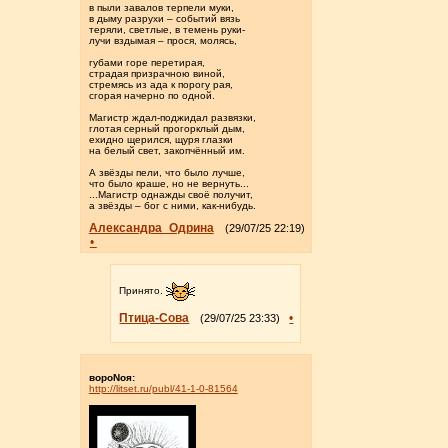
в пыли завалов терпели муки,
в дыму разрухи – событий вязь
теряли, светлые, в темень руки-
лучи вздымая – прося, молясь,
губами горе перетирая,
страдая призрачною виной,
стремясь из ада к порогу рая,
сгорая начерно по одной.
Магистр ждал-поджидал развязки,
глотая серный прогорклый дым,
ехидно щерился, щуря глазки
на белый свет, закопчённый им.
А звёзды пели, что было лучше,
что было краше, но не вернуть...
...Магистр однажды своё получит,
а звёзды – бог с ними, как-нибудь.
Александра_Одрина
(29/07/25 22:19)
•
Принято.
Птица-Сова
•
(29/07/25 23:33)
вороNоя:
http://litset.ru/publ/41-1-0-81564