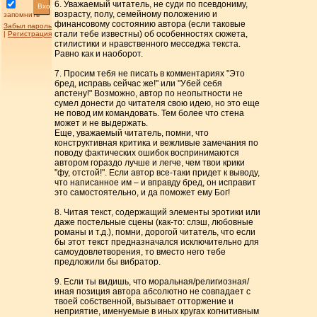
6. Уважаемый читатель, не суди по псевдониму,
Вход
возрасту, полу, семейному положению и
запомнить
финансовому состоянию автора (если таковые
Забыл пароль
стали тебе известны) об особенностях сюжета,
|
Регистрация
стилистики и нравственного месседжа текста.
Равно как и наоборот.
7. Просим тебя не писать в комментариях "Это
бред, исправь сейчас же!" или "Убей себя
апстену!" Возможно, автор по неопытности не
сумел донести до читателя свою идею, но это еще
не повод им командовать. Тем более что стена
может и не выдержать.
Еще, уважаемый читатель, помни, что
конструктивная критика и вежливые замечания по
поводу фактических ошибок воспринимаются
автором гораздо лучше и легче, чем твои крики
"фу, отстой!". Если автор все-таки придет к выводу,
что написанное им – и вправду бред, он исправит
это самостоятельно, и да поможет ему Бог!
8. Читая текст, содержащий элементы эротики или
даже постельные сцены (как-то: слэш, любовные
романы и т.д.), помни, дорогой читатель, что если
бы этот текст предназначался исключительно для
самоудовлетворения, то вместо него тебе
предложили бы вибратор.
9. Если ты видишь, что моральная/религиозная/
иная позиция автора абсолютно не совпадает с
твоей собственной, вызывает отторжение и
неприятие, именуемые в иных кругах когнитивным