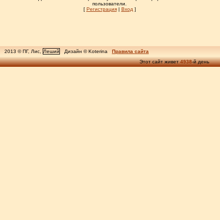
пользователи.
[
Регистрация
|
Вход
]
2013 © ПГ, Лис,
Леший
Дизайн © Koterina
Правила сайта
Этот сайт живет
4938
-й день