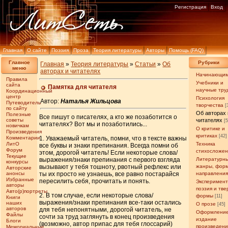
Регистрация
Вход
Главная
О сайте
Поэзия
Проза
Теория литературы
Авторы
Помощь (FAQ)
Главное
Рубрики
Главная
»
Теория литературы
»
Статьи
»
Об
меню
авторах и читателях
Начинающи
Правила
Учебники и
сайта
Памятка для читателя
научные тру
Координационный
центр
Психология
Автор:
Наталья Жильцова
Путеводитель
творчества
[
по сайту
Об авторах 
Полезные
Все пишут о писателях, а кто же позаботится о
советы
читателях
[
читателях? Вот мы и позаботились...
новичкам
О критике и
Произведения
критиках
[42]
Комментарии
1. Уважаемый читатель, помни, что в тексте важны
ЛитО
Техника
все буквы и знаки препинания. Всегда помни об
Форум
стихосложе
этом, дорогой читатель! Если некоторые слова/
Текущие
выражения/знаки препинания с первого взгляда
Литературн
конкурсы
вызывают у тебя тошноту, рвотный рефлекс или
жанры, фор
Авторские
анонсы
ты их просто не узнаешь, все равно постарайся
направлени
Избранные
пересилить себя, прочитать и понять.
Эксперимен
авторы
поэзия и тв
Авто(р)портреты
2. В том случае, если некоторые слова/
формы
[11]
Книги
выражения/знаки препинания все-таки остались
наших
О прозе
[45]
авторов
для тебя непонятными, дорогой читатель, не
Оформление
Файлы
сочти за труд заглянуть в конец произведения
издание
Блоги
(возможно, автор припас для тебя глоссарий)
произведен
Мемориальные