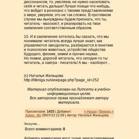
диссонансом, то, умоляем, не нужно насиловать
себя и читать дальше! Лучше поищи что-нибудь,
что войдет в резонанс с твоими представлениями
о мире, уверяем, это не так сложно. В противном
случае мы вынуждены будем признать, что ты,
читатель - мазохист, и реагировать на твои
заявления соответственным образом.
10. И в заключение хотелось бы сказать, что мы
понимаем: читатель всегда лучше знает, как
управляются звездолеты, разбирается в генетике
и психологии животных, устройстве общества
будущего, физике, химии и прочих науках.
Но помни, дорогой читатель, что сегодня-то ты
читатель, а завтра - писатель! А мы - наоборот...
(с) Наталья Жильцова
http://litkniga.ru/viewpage.php?page_id=252
Материал опубликован на Литсети в учебно-
информационных целях.
Все авторские права принадлежат автору
материала.
Просмотров:
1433
| Добавил:
« Назад
|
Вперед »
Алекс_Фо
28/07/13 12:09 | Автор: Наталья Жильцова
Загрузка...
Всего комментариев:
0
Добавлять комментарии могут только зарегистрированные