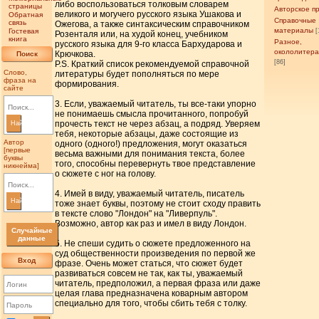
либо воспользоваться толковым словарем
страницы
Авторское п
великого и могучего русского языка Ушакова и
Обратная
Справочные
связь
Ожегова, а также синтаксическим справочником
материалы
Гостевая
[
Розенталя или, на худой конец, учебником
книга
Разное,
русского языка для 9-го класса Бархударова и
окололитер
Крючкова.
Поиск
[86]
P.S. Краткий список рекомендуемой справочной
Слово,
литературы будет пополняться по мере
фраза на
формирования.
сайте
3. Если, уважаемый читатель, ты все-таки упорно
не понимаешь смысла прочитанного, попробуй
прочесть текст не через абзац, а подряд. Уверяем
Найти
тебя, некоторые абзацы, даже состоящие из
Автор
одного (одного!) предложения, могут оказаться
[первые
весьма важными для понимания текста, более
буквы
того, способны перевернуть твое представление
никнейма]
о сюжете с ног на голову.
4. Имей в виду, уважаемый читатель, писатель
Найти
тоже знает буквы, поэтому не стоит сходу править
в тексте слово "Лондон" на "Ливерпуль".
Возможно, автор как раз и имел в виду Лондон.
Случайные
данные
5. Не спеши судить о сюжете предложенного на
суд общественности произведения по первой же
Вход
фразе. Очень может статься, что сюжет будет
развиваться совсем не так, как ты, уважаемый
читатель, предположил, а первая фраза или даже
целая глава предназначена коварным автором
специально для того, чтобы сбить тебя с толку.