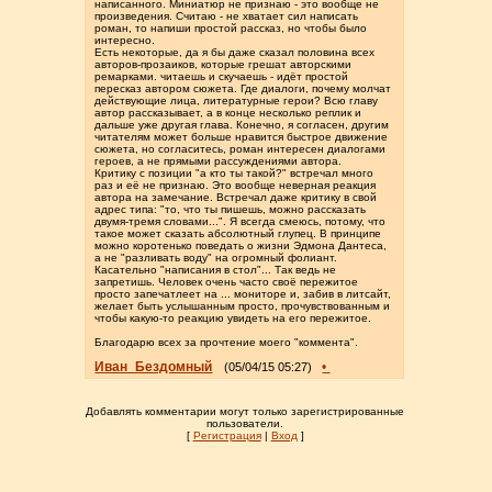
написанного. Миниатюр не признаю - это вообще не
произведения. Считаю - не хватает сил написать
роман, то напиши простой рассказ, но чтобы было
интересно.
Есть некоторые, да я бы даже сказал половина всех
авторов-прозаиков, которые грешат авторскими
ремарками. читаешь и скучаешь - идёт простой
пересказ автором сюжета. Где диалоги, почему молчат
действующие лица, литературные герои? Всю главу
автор рассказывает, а в конце несколько реплик и
дальше уже другая глава. Конечно, я согласен, другим
читателям может больше нравится быстрое движение
сюжета, но согласитесь, роман интересен диалогами
героев, а не прямыми рассуждениями автора.
Критику с позиции "а кто ты такой?" встречал много
раз и её не признаю. Это вообще неверная реакция
автора на замечание. Встречал даже критику в свой
адрес типа: "то, что ты пишешь, можно рассказать
двумя-тремя словами...". Я всегда смеюсь, потому, что
такое может сказать абсолютный глупец. В принципе
можно коротенько поведать о жизни Эдмона Дантеса,
а не "разливать воду" на огромный фолиант.
Касательно "написания в стол"... Так ведь не
запретишь. Человек очень часто своё пережитое
просто запечатлеет на ... мониторе и, забив в литсайт,
желает быть услышанным просто, прочувствованным и
чтобы какую-то реакцию увидеть на его пережитое.
Благодарю всех за прочтение моего "коммента".
Иван_Бездомный
•
(05/04/15 05:27)
Добавлять комментарии могут только зарегистрированные
пользователи.
[
Регистрация
|
Вход
]