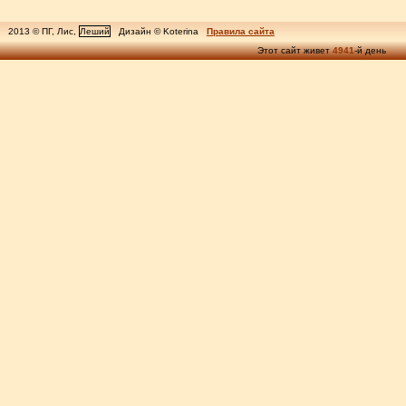
2013 © ПГ, Лис,
Леший
Дизайн © Koterina
Правила сайта
Этот сайт живет
4941
-й день