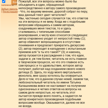
Пожалуй, все эти вопросы можно было бы
Вход
объединить в один, обращенный
запомнить
непосредственно к автору самого произведения:
Забыл пароль
- Что, по вашему мнению, дорогой собрат по перу,
|
Регистрация
ваш данный текст дает читателю?
Увы, частенько сегодня случается так, что ответов
на эти вопросы я не вижу. Когда же с подобными
вопросами обращаюсь к самим авторам,
озадачивших меня текстов, то и здесь
сталкиваюсь с типичными способами
реагирования, к числу коих относится следующее:
автор откровенно уходит от непростой темы (1);
автор обвиняет вопрошающего в отсутствии
понимания и предлагает прекратить дискуссию
(2); автор переходит в нападение с испытанным
приемом аля "а ты кто такой?" (3); и наконец,
автор пускается в рассуждения о том, что идеи,
задачи и, уж тем более, читатель не есть главное
в творческом процессе, но что это главное есть
сам процесс и то удовольствие, которое автор
получает, работая над созданием своего нового
детища (!). Здесь, по ходу моего виртуального
монолога, мне сразу хотелось бы оговориться.
Дело в том, что в данном случае некий, скажем так,
любознательный читатель по имени Татьяна
Калашникова вовсе не настаивает на получении
однозначных и четких ответов на вопросы на
самом деле непростые, но читатель этот
пытается прежде всего понять, а задается ли
автор конкретного произведения подобными
вопросами вообще. Оказывается, далеко не все
не всегда.