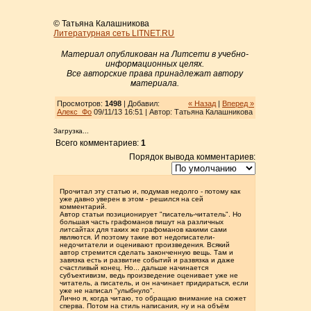
© Татьяна Калашникова
Литературная сеть LITNET.RU
Материал опубликован на Литсети в учебно-
информационных целях.
Все авторские права принадлежат автору
материала.
Просмотров:
1498
| Добавил:
« Назад
|
Вперед »
Алекс_Фо
09/11/13 16:51 | Автор: Татьяна Калашникова
Загрузка...
Всего комментариев:
1
Порядок вывода комментариев:
Прочитал эту статью и, подумав недолго - потому как
уже давно уверен в этом - решился на сей
комментарий.
Автор статьи позиционирует "писатель-читатель". Но
большая часть графоманов пишут на различных
литсайтах для таких же графоманов какими сами
являются. И поэтому такие вот недописатели-
недочитатели и оценивают произведения. Всякий
автор стремится сделать законченную вещь. Там и
завязка есть и развитие событий и развязка и даже
счастливый конец. Но... дальше начинается
субъективизм, ведь произведение оценивает уже не
читатель, а писатель, и он начинает придираться, если
уже не написал "улыбнуло".
Лично я, когда читаю, то обращаю внимание на сюжет
сперва. Потом на стиль написания, ну и на объём