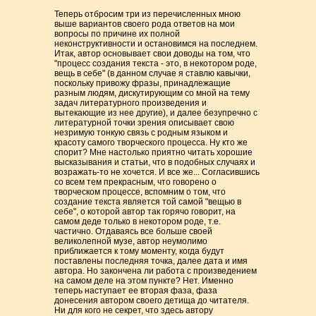
Теперь отбросим три из перечисленных мною
выше вариантов своего рода ответов на мои
вопросы по причине их полной
неконструктивности и остановимся на последнем.
Итак, автор основывает свои доводы на том, что
"процесс создания текста - это, в некотором роде,
вещь в себе" (в данном случае я ставлю кавычки,
поскольку привожу фразы, принадлежащие
разным людям, дискутирующим со мной на тему
задач литературного произведения и
вытекающие из нее другие), и далее безупречно с
литературной точки зрения описывает свою
незримую тонкую связь с родным языком и
красоту самого творческого процесса. Ну кто же
спорит? Мне настолько приятно читать хорошие
высказывания и статьи, что в подобных случаях и
возражать-то не хочется. И все же... Согласившись
со всем тем прекрасным, что говорено о
творческом процессе, вспомним о том, что
создание текста является той самой "вещью в
себе", о которой автор так горячо говорит, на
самом деде только в некотором роде, т.е.
частично. Отдаваясь все больше своей
великолепной музе, автор неумолимо
приближается к тому моменту, когда будут
поставлены последняя точка, далее дата и имя
автора. Но закончена ли работа c произведением
на самом деле на этом пункте? Нет. Именно
теперь наступает ее вторая фаза, фаза
донесения автором своего детища до читателя.
Ни для кого не секрет, что здесь автору