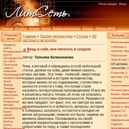
Регистрация
Вход
Главная
О сайте
Поэзия
Проза
Теория литературы
Авторы
Помощь (FAQ)
Главное
Рубрики
Главная
»
Теория литературы
»
Статьи
»
Об
меню
авторах и читателях
Начинающи
Правила
Учебники и
сайта
Вещь в себе, или читатель в сундуке
научные тру
Координационный
центр
Психология
Автор:
Татьяна Калашникова
Путеводитель
творчества
[
по сайту
Об авторах 
Полезные
Тема, к которой я обращаюсь в этой небольшой
советы
читателях
[
статье, далеко не нова, даже можно сказать,
новичкам
О критике и
стара, как мир. Эта тема - пожалуй, сверстница
Произведения
критиках
[42]
Комментарии
первых рукописей в истории человечества,
ЛитО
Техника
которые можно по их содержанию, стилистике и
Форум
стихосложе
ценности отнести к тому, что позже стали
Текущие
называть литературным произведением. И все же
Литературн
конкурсы
я решилась писать теперь об этом, не опасаясь
жанры, фор
Авторские
анонсы
упреков в отсутствии оригинальности. Решимости
направлени
Избранные
же мне придает тот факт, что, не смотря на свои
Эксперимен
авторы
неоригинальность и избитость, вопросы, которые
поэзия и тв
Авто(р)портреты
я собираюсь затронуть, остаются и сегодня не
формы
[11]
Книги
менее актуальными, нежели это было, скажем, во
наших
О прозе
[45]
авторов
времена Шекспира. Основываясь на своей
Оформление
Файлы
широкой корреспонденции с читателями и
издание
Блоги
собратьями по перу, а также посещениях
произведен
Мемориальные