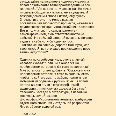
складывайте написанное в ящички-сундучки, а
потом почитывайте ваши произведения на сон
грядущий..." Ан нет, не получается так. Не хочет
писатель обходиться читателем в сундучке. И
возвращаемся мы снова к исходному пункту.
Значит, читатель - не менее важная
составляющая творческого процесса, нежели все
другие составляющие. Логический цикл завершен.
Вот и получатся, что самовыражение -
самовыражением, а об ответственности не
забывай. Не забывай, дорогой писатель, почаще
задавать себе хотя бы один вопрос:
- Так что же, по вашему, дорогая моя Муза, моё
творческое Я, вот это ваше произведение несет
вашей аудитории?
Один из моих собеседников, очень славный
человек, сказал: "Если бы я оказался на
необитаемом острове, я бы тоже писал стихи".
Мне осталось только добавить: "Окажись и я на
необитаемом острове, я тоже писала бы стихи...
чтобы не сойти с ума, не забыть нежно мною
любимый мелодичный русский язык... а потом
читала бы эти стихи в слух своей немой
аудитории... и потихоньку сходила бы с ума."
Увлекаясь беседой о литературе, я невольно
коснулась другой, скорее
философской\социальной тематики, требующей
отдельного внимания и отдельной разработки.
Что ж, об этом в другой раз.
10.09.2002