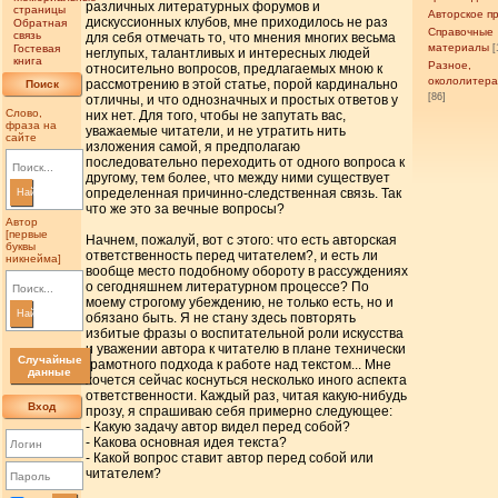
различных литературных форумов и
страницы
Авторское п
дискуссионных клубов, мне приходилось не раз
Обратная
Справочные
связь
для себя отмечать то, что мнения многих весьма
материалы
Гостевая
[
неглупых, талантливых и интересных людей
книга
Разное,
относительно вопросов, предлагаемых мною к
окололитер
рассмотрению в этой статье, порой кардинально
Поиск
[86]
отличны, и что однозначных и простых ответов у
Слово,
них нет. Для того, чтобы не запутать вас,
фраза на
уважаемые читатели, и не утратить нить
сайте
изложения самой, я предполагаю
последовательно переходить от одного вопроса к
другому, тем более, что между ними существует
определенная причинно-следственная связь. Так
Найти
что же это за вечные вопросы?
Автор
[первые
Начнем, пожалуй, вот с этого: что есть авторская
буквы
ответственность перед читателем?, и есть ли
никнейма]
вообще место подобному обороту в рассуждениях
о сегодняшнем литературном процессе? По
моему строгому убеждению, не только есть, но и
Найти
обязано быть. Я не стану здесь повторять
избитые фразы о воспитательной роли искусства
и уважении автора к читателю в плане технически
Случайные
грамотного подхода к работе над текстом... Мне
данные
хочется сейчас коснуться несколько иного аспекта
ответственности. Каждый раз, читая какую-нибудь
Вход
прозу, я спрашиваю себя примерно следующее:
- Какую задачу автор видел перед собой?
- Какова основная идея текста?
- Какой вопрос ставит автор перед собой или
читателем?