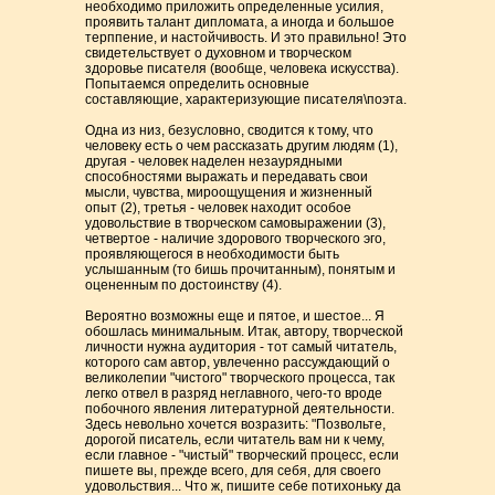
необходимо приложить определенные усилия,
проявить талант дипломата, а иногда и большое
терппение, и настойчивость. И это правильно! Это
свидетельствует о духовном и творческом
здоровье писателя (вообще, человека искусства).
Попытаемся определить основные
составляющие, характеризующие писателя\поэта.
Одна из низ, безусловно, сводится к тому, что
человеку есть о чем рассказать другим людям (1),
другая - человек наделен незаурядными
способностями выражать и передавать свои
мысли, чувства, мироощущения и жизненный
опыт (2), третья - человек находит особое
удовольствие в творческом самовыражении (3),
четвертое - наличие здорового творческого эго,
проявляющегося в необходимости быть
услышанным (то бишь прочитанным), понятым и
оцененным по достоинству (4).
Вероятно возможны еще и пятое, и шестое... Я
обошлась минимальным. Итак, автору, творческой
личности нужна аудитория - тот самый читатель,
которого сам автор, увлеченно рассуждающий о
великолепии "чистого" творческого процесса, так
легко отвел в разряд неглавного, чего-то вроде
побочного явления литературной деятельности.
Здесь невольно хочется возразить: "Позвольте,
дорогой писатель, если читатель вам ни к чему,
если главное - "чистый" творческий процесс, если
пишете вы, прежде всего, для себя, для своего
удовольствия... Что ж, пишите себе потихоньку да