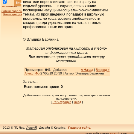
писатели перескакивают с пятого сразу на
Вход
седьмой уровень — в случае, если их книги
запомнить
посвящены насущным социально-экономическим
Забыл пароль
темам. Их произведения попадают в школьную
|
Регистрация
программу, но когда уровень злободневности
спадает, ради удовольствия их читают только
профессиональные историки.
© Эльвира Барякина
Материал опубликован на Литсети в учебно-
информационных целях.
Все авторские права принадлежат автору
материала.
Просмотров:
941
| Добавил:
« Назад
|
Вперед »
Алекс_Фо
27/05/19 20:39 | Автор: Эльвира Барякина
Загрузка...
Всего комментариев:
0
Добавлять комментарии могут только зарегистрированные
пользователи.
[
Регистрация
|
Вход
]
2013 © ПГ, Лис,
Леший
Дизайн © Koterina
Правила сайта
Этот сайт живет
4941
-й день