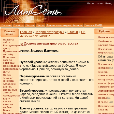
Регистрация
Вход
Главная
О сайте
Поэзия
Проза
Теория литературы
Авторы
Помощь (FAQ)
Главное
Рубрики
Главная
»
Теория литературы
»
Статьи
»
Об
меню
авторах и читателях
Начинающи
Правила
Учебники и
сайта
Уровень литературного мастерства
научные тру
Координационный
центр
Психология
Автор:
Эльвира Барякина
Путеводитель
творчества
[
по сайту
Об авторах 
Полезные
советы
читателях
[
Нулевой уровень
: человек осиливает письма в
новичкам
О критике и
стиле: «Здравствуй, дорогая бабушка. Я живу
Произведения
критиках
[42]
Комментарии
нормально. Пришли, пожалуйста, денег».
ЛитО
Техника
Форум
стихосложе
Первый уровень
: человек в состоянии
Текущие
запротоколировать поток мыслей и озаглавить его
Литературн
конкурсы
«роман».
жанры, фор
Авторские
анонсы
направлени
Избранные
Второй уровень
: у произведения появляется
Эксперимен
авторы
начало, середина и конец. Сюжет и герои списаны
поэзия и тв
Авто(р)портреты
с любимых произведений из детства. Ни одной
формы
[11]
Книги
свежей мысли.
наших
О прозе
[45]
авторов
Оформление
Файлы
Третий уровень
: автор научился выстраивать
издание
Блоги
более-менее любопытный сюжет, но докопаться
произведен
Мемориальные