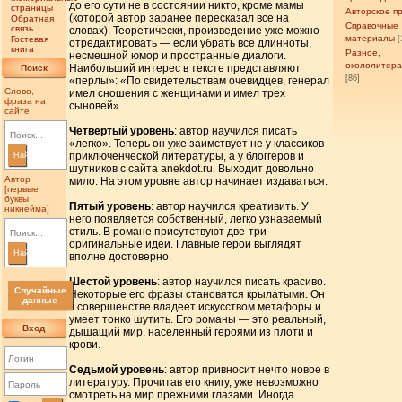
до его сути не в состоянии никто, кроме мамы
страницы
Авторское п
(которой автор заранее пересказал все на
Обратная
Справочные
связь
словах). Теоретически, произведение уже можно
материалы
Гостевая
[
отредактировать — если убрать все длинноты,
книга
Разное,
несмешной юмор и пространные диалоги.
окололитер
Наибольший интерес в тексте представляют
Поиск
[86]
«перлы»: «По свидетельствам очевидцев, генерал
Слово,
имел сношения с женщинами и имел трех
фраза на
сыновей».
сайте
Четвертый уровень
: автор научился писать
«легко». Теперь он уже заимствует не у классиков
приключенческой литературы, а у блоггеров и
Найти
шутников с сайта anekdot.ru. Выходит довольно
Автор
мило. На этом уровне автор начинает издаваться.
[первые
буквы
Пятый уровень
: автор научился креативить. У
никнейма]
него появляется собственный, легко узнаваемый
стиль. В романе присутствуют две-три
оригинальные идеи. Главные герои выглядят
Найти
вполне достоверно.
Шестой уровень
: автор научился писать красиво.
Случайные
Некоторые его фразы становятся крылатыми. Он
данные
в совершенстве владеет искусством метафоры и
умеет тонко шутить. Его романы — это реальный,
Вход
дышащий мир, населенный героями из плоти и
крови.
Седьмой уровень
: автор привносит нечто новое в
литературу. Прочитав его книгу, уже невозможно
смотреть на мир прежними глазами. Иногда