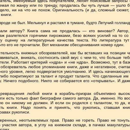
татель, именуемый здесь покупателем, любит поисковые запросы
аемая по жанру или по тренду, продалась бы чуть лучше — ушло б
 дело, ни на что не похож. Оригинальность (и да, сложный сюжет
книги.
роде не был. Мелькнул и растаял в тумане, будто Летучий голланд
азали автору? Книга сама не продалась — кто виноват? Автор
аж разлетелся горячими пирожками, безо всяких усилий на то со 
ту оценку на литературные качества текста. Но литература т
что его не прочитали. Вот механизм обесценивания номер один.
ельность книжных обозревателей, как бы вставших на позиции чи
звиваться, вникать, соотносить свой вкус с чем-то, что больше те
тели. Работает критерий «ндра» и «не ндра». Возможно, тут в ба
 обозреватель любое упоминание книги, даже и негативное, счита
рного уровня, легко подвергается умолчанию. И здесь начинающег
, либо покритикуют за талант и продукт таланта. Что сделанные 
у. Ничего подобного. Никто не собирается его «открывать». И даж
превращения любой книги в корабль-призрак объективно высок
ги есть только факт биографии самого автора. Да, именно. Но во
ую он никому не должен. И если он родился с талантом, то да, е
ать книги. Надо понять и принять, что рукопись, ставшая кн
равах рукописи.
еренных, неотъемлемых прав. Право не гореть. Право не тонуть
участия автора, в углу на книжном складе, в пачках макулатуры,
успех.