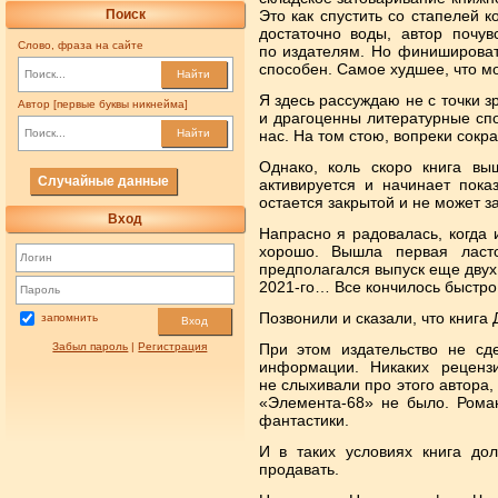
Поиск
Это как спустить со стапелей 
достаточно воды, автор почув
Слово, фраза на сайте
по издателям. Но финишироват
способен. Самое худшее, что мо
Найти
Я здесь рассуждаю не с точки з
Автор [первые буквы никнейма]
и драгоценны литературные спо
нас. На том стою, вопреки сокр
Найти
Однако, коль скоро книга вы
Случайные данные
активируется и начинает пока
остается закрытой и не может з
Вход
Напрасно я радовалась, когда 
хорошо. Вышла первая ласто
предполагался выпуск еще двух 
2021-го… Все кончилось быстро
Позвонили и сказали, что книга 
запомнить
Вход
Забыл пароль
|
Регистрация
При этом издательство не сд
информации. Никаких реценз
не слыхивали про этого автора,
«Элемента-68» не было. Роман
фантастики.
И в таких условиях книга до
продавать.