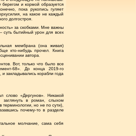
ду берегом и кормой образуется
онечно, пока рукопись гуляет
рхусилия, на какое не каждый
ого долгостроя.
жность» за скобками. Мне важны
— суть бытийный урон для всех
ельная мембрана (она живая)
бще кто-нибудь прочел. Книга
есценивании автора.
нтов. Вот, только что было все
мент-68». До конца 2019-го
, и закладывались корабли года
л слово «Дергунов». Никакой
й заглянуть в роман, слыхом
 терминологии, но не по сути),
азавшись почему-то в разделе
отальное молчание, сама себя