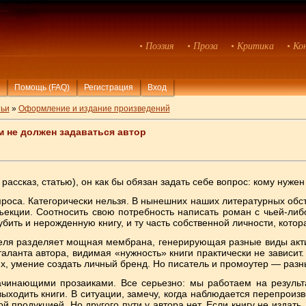
• Поэзия
• Проза
• Критика
• Ко
Помощь (FAQ)
Регистрация
Вход
ьи
»
Оформление и издание произведений
 не должен задаваться автор
 рассказ, статью), он как бы обязан задать себе вопрос: кому нуже
проса. Категорически нельзя. В нынешних наших литературных обс
екции. Соотносить свою потребность написать роман с чьей-либ
бить и нерожденную книгу, и ту часть собственной личности, котора
теля разделяет мощная мембрана, генерирующая разные виды акти
и таланта автора, видимая «нужность» книги практически не зависит
тях, умение создать личный бренд. Но писатель и промоутер — раз
чинающими прозаиками. Все серьезно: мы работаем на результат
ыходить книги. В ситуации, замечу, когда наблюдается перепроиз
й продукцией. Но другого пути у автора нет. Если книгу не издат