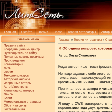
Главная
О сайте
Поэзия
Проза
Теория литературы
Авторы
Главное меню
Главная
»
Теория литературы
»
Стат
Правила сайта
Об одном вопросе, которым
Координационный центр
Путеводитель по сайту
Автор:
Ольга Славникова
Полезные советы новичкам
Произведения
Комментарии
Когда автор пишет текст (роман,
ЛитО
Форум
Не надо задавать себе этого во
Текущие конкурсы
текста равен парализующей инъ
Авторские анонсы
прочитать этот роман — значит у
Избранные авторы
Авто(р)портреты
Причина проста: автора и чита
Книги наших авторов
текста, то есть от мастерства 
Файлы
автора: его активность в соцсе
Блоги
Мемориальные страницы
Я веду в CWS мастерские с на
Обратная связь
перспективе года-двух должны в
Гостевая книга
складское затоваривание книжно