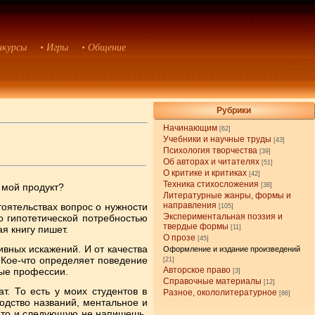
нкурсы
• Игры
• Общение
Рубрики
Начинающим
[62]
Учебники и научные труды
[43]
Психология творчества
[39]
Об авторах и читателях
[51]
О критике и критиках
[42]
Техника стихосложения
н мой продукт?
[38]
Литературные жанры, формы и
направления
тоятельствах вопрос о нужности
[105]
Экспериментальная поэзия и
о гипотетической потребностью
твердые формы
я книгу пишет.
[11]
О прозе
[45]
вных искажений. И от качества
Оформление и издание произведений
. Кое-что определяет поведение
[21]
Авторское право
ные профессии.
[3]
Справочные материалы
[12]
. То есть у моих студентов в
Разное, окололитературное
[86]
водство названий, ментальное и
ь, то и следующую не напишешь.