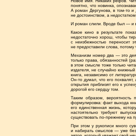
Новое имя. Никаких рефов. Чи
понятно, что новинка, опознав
А роман Дергунова, в том-то и
не достоинством, а недостатком 
И роман слили. Вроде был — и в
Какое кино в результате пок
недостаточно хорош, чтобы тир
с неизбежностью переносит э
не предоставили слова, потому 
Механизм номер два — это деят
только права, обязанностей (ра
в этом смысле тоже только чита
издателя, не случайно книжный
книга, независимо от литерату
Он-то думал, что его похвалят
открытия приблизят его к успех
дорогой его сердцу том.
Таким образом, вероятность 
формулировка: факт выхода кни
его единственная жизнь, котор
настоятельно требуют выпуск
существовать по-прежнему на п
При этом у рукописи много сув
и набирать смыслов — уже без 
автор, который уважает свой не