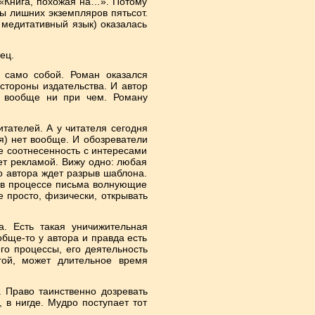
 «Книга, похожая на…». Потому
ы лишних экземпляров пятьсот.
, медитативный язык) оказалась
ец.
, само собой. Роман оказался
стороны издательства. И автор
ут вообще ни при чем. Роману
тателей. А у читателя сегодня
бя) нет вообще. И обозреватели
зе соотнесенность с интересами
ет рекламой. Вижу одно: любая
о автора ждет разрыв шаблона.
им в процессе письма волнующие
е просто, физически, открывать
а. Есть такая уничижительная
обще-то у автора и правда есть
го процессы, его деятельность
игой, может длительное время
. Право таинственно дозревать
 в нигде. Мудро поступает тот