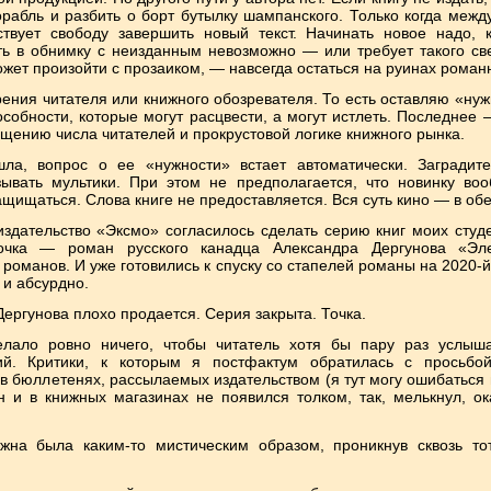
корабль и разбить о борт бутылку шампанского. Только когда меж
ствует свободу завершить новый текст. Начинать новое надо, к
ь в обнимку с неизданным невозможно — или требует такого све
жет произойти с прозаиком, — навсегда остаться на руинах романн
рения читателя или книжного обозревателя. То есть оставляю «ну
собности, которые могут расцвести, а могут истлеть. Последнее 
ащению числа читателей и прокрустовой логике книжного рынка.
шла, вопрос о ее «нужности» встает автоматически. Заградит
зывать мультики. При этом не предполагается, что новинку воо
ащищаться. Слова книге не предоставляется. Вся суть кино — в об
издательство «Эксмо» согласилось сделать серию книг моих студе
чка — роман русского канадца Александра Дергунова «Эле
романов. И уже готовились к спуску со стапелей романы на 2020-й
 и абсурдно.
Дергунова плохо продается. Серия закрыта. Точка.
елало ровно ничего, чтобы читатель хотя бы пару раз услыша
ий. Критики, к которым я постфактум обратилась с просьбо
 в бюллетенях, рассылаемых издательством (я тут могу ошибаться в
 и в книжных магазинах не появился толком, так, мелькнул, ок
лжна была каким-то мистическим образом, проникнув сквозь т