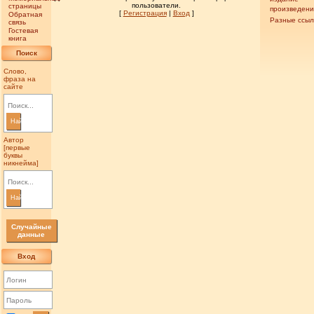
пользователи.
страницы
произведен
[
Регистрация
|
Вход
]
Обратная
Разные ссыл
связь
Гостевая
книга
Поиск
Слово,
фраза на
сайте
Найти
Автор
[первые
буквы
никнейма]
Найти
Случайные
данные
Вход