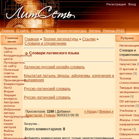
Регистрация
Вход
Главная
О сайте
Поэзия
Проза
Теория литературы
Авторы
Помощь (FAQ)
Главное
Рубрики
Главная
»
Теория литературы
»
Ссылки
»
меню
Словари и справочники
Начинающи
Правила
Словари и
сайта
Словари латинского языка
справочник
Координационный
центр
Психология
Путеводитель
творчества
[
по сайту
Латинско-русский онлайн-словарь
О критике и
Полезные
советы
критиках
[9]
Крылатая латынь: фразы, афоризмы, изречения и
новичкам
Техника
выражения
Произведения
стихосложе
Комментарии
ЛитО
Твердые фо
Русско-латинский словарь
Форум
эксперимент
Текущие
поэзия
[4]
Русско-латинский словарь
конкурсы
Об авторах 
Авторские
анонсы
читателях
[5
Избранные
Учебники и
Просмотров:
1188
| Добавил:
« Назад
|
Вперед »
авторы
Анастасия_Гурман
30/03/13 09:35
научные тру
Авто(р)портреты
Жанры, стил
Книги
наших
Загрузка...
направлени
авторов
Всего комментариев:
0
О прозе
[3]
Файлы
Оформление
Блоги
Добавлять комментарии могут только зарегистрированные
Мемориальные
издание