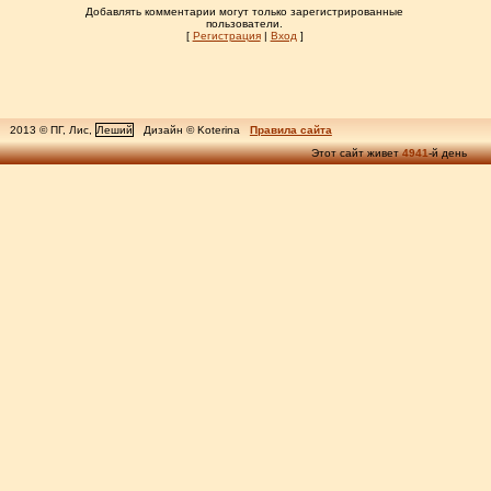
Добавлять комментарии могут только зарегистрированные
пользователи.
[
Регистрация
|
Вход
]
2013 © ПГ, Лис,
Леший
Дизайн © Koterina
Правила сайта
Этот сайт живет
4941
-й день