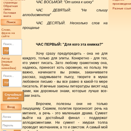
ЧАС ВОСЬМОЙ: "От шока к шоку"
страницы
произведен
Обратная
Разные ссыл
связь
ЧАС ДЕВЯТЫЙ: "Не слышу
Гостевая
аплодисментов"
книга
Поиск
ЧАС ДЕСЯТЫЙ. Несколько слов на
прощанье
Слово,
фраза на
сайте
ЧАС ПЕРВЫЙ: "Для кого эта книжка?"
Найти
Хочу сразу предупредить - она не для
каждого, только для элиты. Конкретно - для тех,
Автор
[первые
кто умеет писать. Зато любому грамотному она,
буквы
надеюсь, принесет хоть скромную, но пользу. Не
никнейма]
важно, начинаете вы роман, заканчиваете
рассказ, задумываете пьесу, творите в муках
любовное письмо - вы все равно в какой-то мере
Найти
писатель. И вечные законы литературы висят над
вами, как дорожные знаки, которые лучше все-
Случайные
таки знать.
данные
Впрочем, полезны они не только
Вход
пишущему. Скажем, политик произносит речь на
митинге, а речь - это маленькая драма. Сумеет
выйти на достойный финал - поддержат
аплодисментами. Не сумеет - хмурая толпа
проводит молчанием, а то и свистом. А самый мой