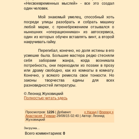
«Несвоевременных мыслей» - все это создал
один человек.
Мой знакомый умелец, способный хоть
посреди улицы разобрать и собрать машину
любой марки, с пренебрежением отзывался о
нынешних «операционниках» из автосервиса,
один из которых обучен вставлять винт, а второй
накручивать гайку.
Перегибал, конечно, но доля истины в его
усмешке была. Большие мастера редко стесняли
себя заборами жанра, когда возникала
потребность, они переходили из поэзии в прозу
или драму свободно, как из комнаты в комнату.
Конечно, у всякого ремесла свои тонкости. Но
законы творчества едины для всех
разновидностей литературы.
© Леонид Жуховицкий
Полностью читать здесь
Просмотров:
1226
| Добавил:
« Назад
|
Вперед »
Анастасия_Гурман
29/08/15 02:40 | Автор: Леонид
Жуховицкий
Загрузка...
Всего комментариев:
0