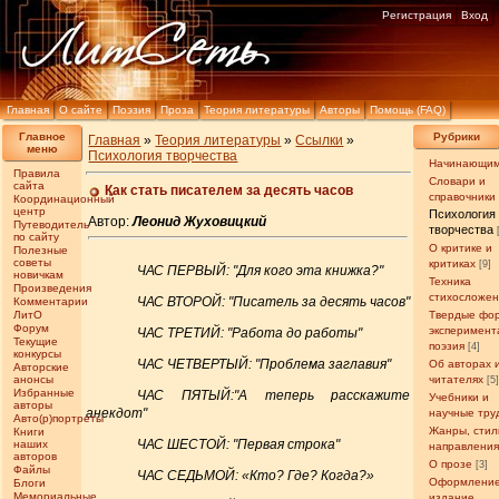
Регистрация
Вход
Главная
О сайте
Поэзия
Проза
Теория литературы
Авторы
Помощь (FAQ)
Главное
Рубрики
Главная
»
Теория литературы
»
Ссылки
»
меню
Психология творчества
Начинающи
Правила
Словари и
сайта
Как стать писателем за десять часов
справочники
Координационный
центр
Психология
Автор:
Леонид Жуховицкий
Путеводитель
творчества
по сайту
О критике и
Полезные
советы
критиках
[9]
ЧАС ПЕРВЫЙ: "Для кого эта книжка?"
новичкам
Техника
Произведения
стихосложе
ЧАС ВТОРОЙ: "Писатель за десять часов"
Комментарии
ЛитО
Твердые фо
Форум
эксперимент
ЧАС ТРЕТИЙ: "Работа до работы"
Текущие
поэзия
[4]
конкурсы
ЧАС ЧЕТВЕРТЫЙ: "Проблема заглавия"
Об авторах 
Авторские
анонсы
читателях
[5
Избранные
ЧАС ПЯТЫЙ:"А теперь расскажите
Учебники и
авторы
анекдот"
научные тру
Авто(р)портреты
Жанры, стил
Книги
ЧАС ШЕСТОЙ: "Первая строка"
наших
направлени
авторов
О прозе
[3]
Файлы
ЧАС СЕДЬМОЙ: «Кто? Где? Когда?»
Оформление
Блоги
Мемориальные
издание