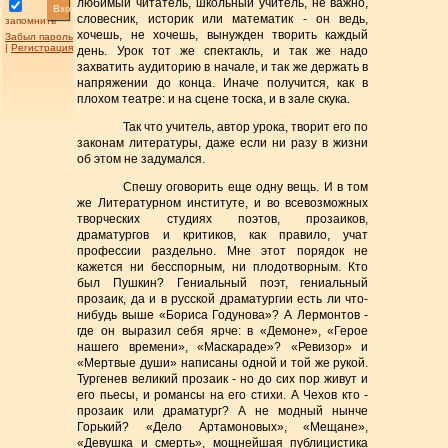
любимый читатель, школьный учитель, не важно,
Вход
словесник, историк или математик - он ведь,
запомнить
хочешь, не хочешь, вынужден творить каждый
Забыл пароль
|
Регистрация
день. Урок тот же спектакль, и так же надо
захватить аудиторию в начале, и так же держать в
напряжении до конца. Иначе получится, как в
плохом театре: и на сцене тоска, и в зале скука.
Так что учитель, автор урока, творит его по
законам литературы, даже если ни разу в жизни
об этом не задумался.
Спешу оговорить еще одну вещь. И в том
же Литературном институте, и во всевозможных
творческих студиях поэтов, прозаиков,
драматургов и критиков, как правило, учат
профессии раздельно. Мне этот порядок не
кажется ни бесспорным, ни плодотворным. Кто
был Пушкин? Гениальный поэт, гениальный
прозаик, да и в русской драматургии есть ли что-
нибудь выше «Бориса Годунова»? А Лермонтов -
где он выразил себя ярче: в «Демоне», «Герое
нашего времени», «Маскараде»? «Ревизор» и
«Мертвые души» написаны одной и той же рукой.
Тургенев великий прозаик - но до сих пор живут и
его пьесы, и романсы на его стихи. А Чехов кто -
прозаик или драматург? А не модный нынче
Горький? «Дело Артамоновых», «Мещане»,
«Девушка и смерть», мощнейшая публицистика