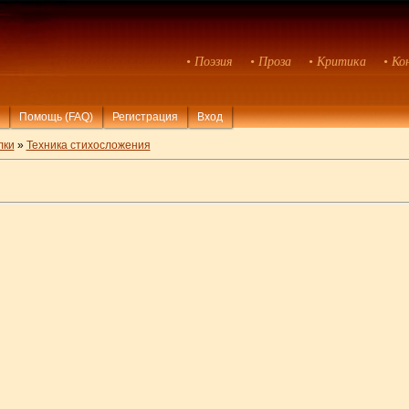
• Поэзия
• Проза
• Критика
• Ко
Помощь (FAQ)
Регистрация
Вход
лки
»
Техника стихосложения