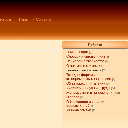
нкурсы
• Игры
• Общение
Рубрики
Начинающим
[4]
Словари и справочники
[6]
Психология творчества
[8]
О критике и критиках
[9]
Техника стихосложения
[6]
Твердые формы и
экспериментальная поэзия
[4]
Об авторах и читателях
[5]
Учебники и научные труды
[14]
Жанры, стили и направления
[21]
О прозе
[3]
Оформление и издание
произведений
[5]
Разные ссылки
[8]