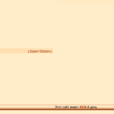
« Назад
|
Вперед »
Этот сайт живет
4938
-й день