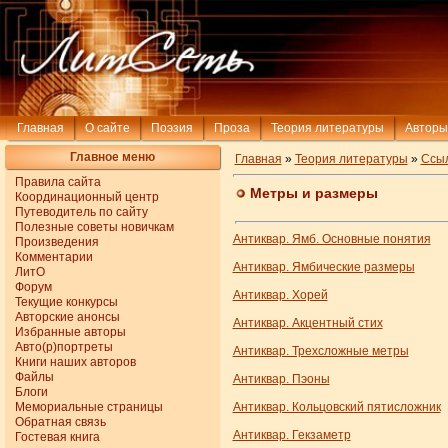
Главная
О сайте
Поэзия
Проза
Теория литературы
Авторы
Главное меню
Главная
»
Теория литературы
»
Ссы
Правила сайта
Метры и размеры
Координационный центр
Путеводитель по сайту
Полезные советы новичкам
Антиквар. Ямб. Основные понятия
Произведения
Комментарии
Антиквар. Ямбические размеры
ЛитО
Форум
Антиквар. Хорей
Текущие конкурсы
Авторские анонсы
Антиквар. Акцентный стих
Избранные авторы
Авто(р)портреты
Антиквар. Трехсложные метры
Книги наших авторов
Файлы
Антиквар. Пэоны
Блоги
Мемориальные страницы
Антиквар. Кольцовский пятисложник
Обратная связь
Антиквар. Гекзаметр
Гостевая книга