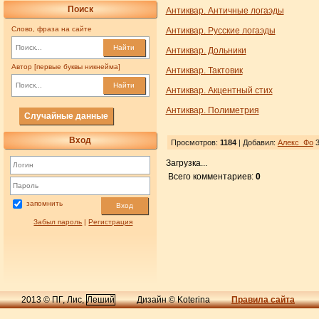
Поиск
Антиквар. Античные логаэды
Слово, фраза на сайте
Антиквар. Русские логаэды
Найти
Антиквар. Дольники
Автор [первые буквы никнейма]
Антиквар. Тактовик
Найти
Антиквар. Акцентный стих
Антиквар. Полиметрия
Случайные данные
Вход
Просмотров:
1184
| Добавил:
Алекс_Фо
3
Загрузка...
Всего комментариев:
0
запомнить
Вход
Забыл пароль
|
Регистрация
2013 © ПГ, Лис,
Леший
Дизайн © Koterina
Правила сайта