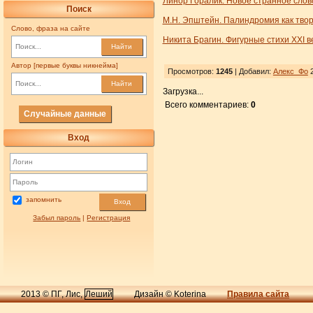
Линор Горалик. Новое странное слов
Поиск
М.Н. Эпштейн. Палиндромия как твор
Слово, фраза на сайте
Никита Брагин. Фигурные стихи XXI в
Найти
Автор [первые буквы никнейма]
Просмотров:
1245
| Добавил:
Алекс_Фо
2
Найти
Загрузка...
Всего комментариев:
0
Случайные данные
Вход
запомнить
Вход
Забыл пароль
|
Регистрация
2013 © ПГ, Лис,
Леший
Дизайн © Koterina
Правила сайта