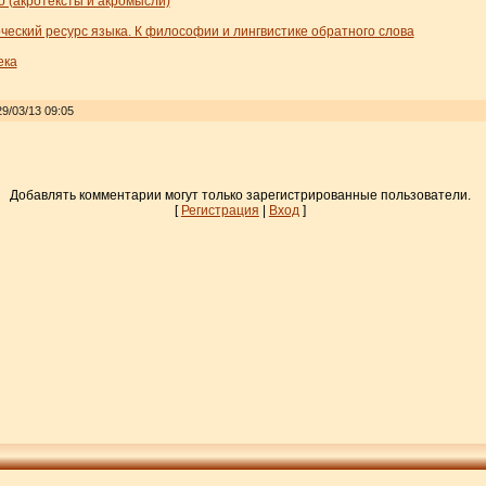
о (акротексты и акромысли)
ческий ресурс языка. К философии и лингвистике обратного слова
ека
9/03/13 09:05
Добавлять комментарии могут только зарегистрированные пользователи.
[
Регистрация
|
Вход
]