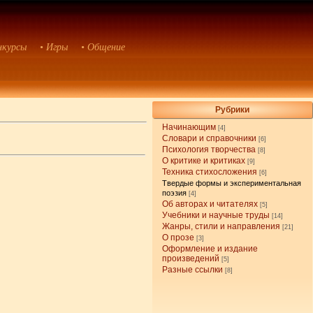
нкурсы
• Игры
• Общение
Рубрики
Начинающим
[4]
Словари и справочники
[6]
Психология творчества
[8]
О критике и критиках
[9]
Техника стихосложения
[6]
Твердые формы и экспериментальная
поэзия
[4]
Об авторах и читателях
[5]
Учебники и научные труды
[14]
Жанры, стили и направления
[21]
О прозе
[3]
Оформление и издание
произведений
[5]
Разные ссылки
[8]