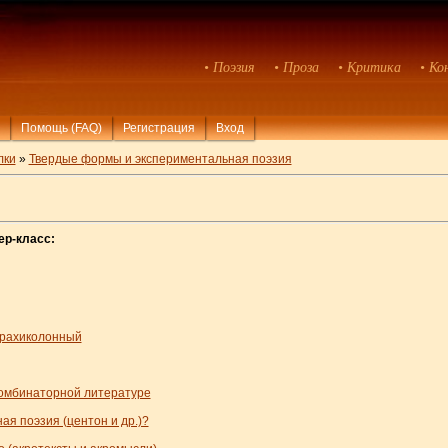
• Поэзия
• Проза
• Критика
• Ко
Помощь (FAQ)
Регистрация
Вход
лки
»
Твердые формы и экспериментальная поэзия
ер-класс:
брахиколонный
 комбинаторной литературе
ая поэзия (центон и др.)?