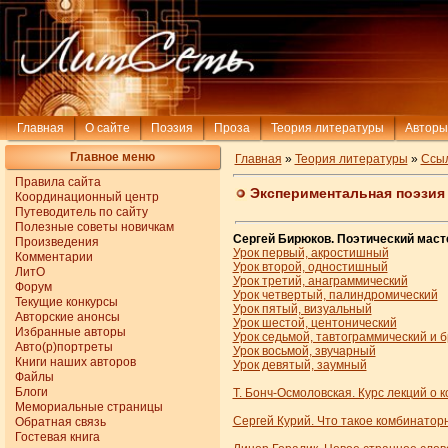
Главная
О сайте
Поэзия
Проза
Теория литературы
Авторы
Главное меню
Главная
»
Теория литературы
»
Ссы
Правила сайта
Экспериментальная поэзия
Координационный центр
Путеводитель по сайту
Полезные советы новичкам
Сергей Бирюков. Пoэтичecкий мacт
Произведения
Урок первый, акростишный
Комментарии
Урок второй, одностишный
ЛитО
Урок третий, анаграммический
Форум
Урок четвертый, палиндромический
Текущие конкурсы
Урок пятый, визуальный
Авторские анонсы
Урок шестой, центонический
Избранные авторы
Урок седьмой, тавтограммический и 
Авто(р)портреты
Урок восьмой, звучарный
Книги наших авторов
Урок девятый, заумный
Файлы
Блоги
Т. Бонч-Осмоловская. Курс лекций о
Мемориальные страницы
Сергей Курий. Что такое комбинаторн
Обратная связь
Гостевая книга