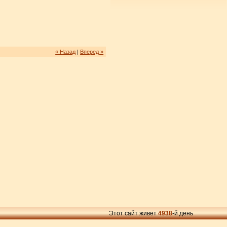
« Назад
|
Вперед »
Этот сайт живет
4938
-й день