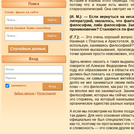
истории и языков этого периода. П
Поиск
потому что в языке есть много о
стереоскопический. Она смотрит не т
Слово, фраза на сайте
(И. М.): — Если вернуться на не
Найти
литературой, оказалось, что фак
философии, либо философом. Заме
Автор [первые буквы никнейма]
проникновение? Становится ли фи
Найти
(Г. Г.):
— Это очень хороший вопрос. 
Начиная с Платона и Аристотеля, ф
использую, занимаясь философией? Э
Случайные данные
технология высказывания, производ
точки зрения просто невозможен, это
Вход
Здесь можно сказать о таких выдающ
говорите об Алексее Федоровиче Лос
году, его образование и в области 
должен был поехать на стажировку в 
стороны, не самые удачные житейск
долго не мог заниматься своим люб
запомнить
Вход
план — это филология, как раз то, ч
он вполне мог ею заниматься. Зани
Забыл пароль
|
Регистрация
философами, которых мы сейчас наз
это стержень, на который нанизывае
органическое единство разных напр
А если мы посмотрим на более поздне
так давно. Для него основная област
официально не был специалистом, —
как-то, поэтому он протаскивал что-
и словесность — это совсем другие в