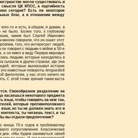
пространстве могли существовать и
в смысле ЦК КПСС, а партийность
 оно сегодня? Есть ли некоторое
льных благ, а в отношении между
ого-то и есть; в общем, я думаю, в
 не было. Более того, к глубокому
языка, каким был Сергей Иванович
м многие говорили, что он знает этот
проблем, того, что интересует людей,
а он говорил с людьми о войне в 50-е
на, а он имел в виду Первую мировую
алась людьми, которые находились в
а сыграла в других странах, где она
идей, которые высказывал историк
е эти известные повороты
lenguestick
й филологии, у нас этого ничего не
ь. С этой точки зрения такая каста
ется. Своеобразное разделение на
да касаешься некоторого предмета
 язык, чтобы говорить на нем так,
ателей, которые противоположного
 язык, но ты не должен знать его в
онтекста, ты читаешь текст, и ты
 бы вы отдали предпочтение?
о конца 70-х годов в проблематику
акого сопротивления. Классическая
м дне. «Мы будем заниматься своей