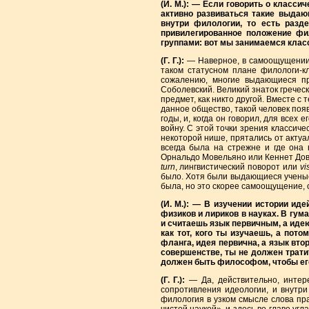
(И. М.): — Если говорить о класси
активно развиваться такие выдаю
внутри филологии, то есть разде
привилегированное положение фил
группами: вот мы занимаемся клас
(Г. Г.):
— Наверное, в самоощущении н
таком статусном плане филологи-кл
сожалению, многие выдающиеся пре
Соболевский. Великий знаток греческо
предмет, как никто другой. Вместе с 
данное общество, такой человек появи
годы, и, когда он говорил, для всех
войну. С этой точки зрения классич
некоторой нише, прятались от актуал
всегда была на стрежне и где она
Орнальдо Мовельяно или Кеннет Дове
turn
, лингвистический поворот или
vi
было. Хотя были выдающиеся ученые,
была, но это скорее самоощущение, 
(И. М.): — В изучении истории ид
физиков и лириков в науках. В гу
и считаешь язык первичным, а идею
как тот, кого ты изучаешь, а пот
фланга, идея первична, а язык втор
совершенстве, ты не должен трати
должен быть философом, чтобы его 
(Г. Г.):
— Да, действительно, интер
сопротивления идеологии, и внутри
филология в узком смысле слова пр