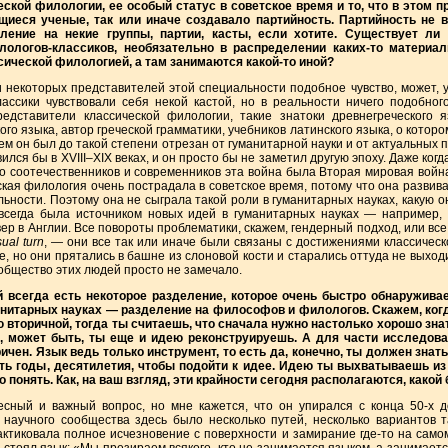
ческой филологии, ее особый статус в советское время и то, что в этом 
щиеся ученые, так или иначе создавало партийность. Партийность не 
ление на некие группы, партии, касты, если хотите. Существует ли
ологов-классиков, необязательно в распределении каких-то материа
сической филологией, а там занимаются какой-то иной?
екоторых представителей этой специальности подобное чувство, может, у к
ассики чувствовали себя некой кастой, но в реальности ничего подобного
дставители классической филологии, такие знатоки древнегреческого 
го языка, автор греческой грамматики, учебников латинского языка, о которо
тем он был до такой степени отрезан от гуманитарной науки и от актуальных 
лся бы в XVIII–XIX веках, и он просто бы не заметил другую эпоху. Даже когд
 его соотечественников и современников эта война была Вторая мировая вой
еская филология очень пострадала в советское время, потому что она развив
ьности. Поэтому она не сыграла такой роли в гуманитарных науках, какую он
 всегда была источником новых идей в гуманитарных науках — например, 
р в Англии. Все повороты проблематики, скажем, гендерный подход, или вс
sual turn
, — они все так или иначе были связаны с достижениями классическо
 но они прятались в башне из слоновой кости и старались оттуда не выходит
общество этих людей просто не замечало.
ей всегда есть некоторое разделение, которое очень быстро обнаружива
манитарных науках — разделение на философов и филологов. Скажем, ког
 вторичной, тогда ты считаешь, что сначала нужно настолько хорошо знать
ом, может быть, ты еще и идею реконструируешь. А для части исследов
ичен. Язык ведь только инструмент, то есть да, конечно, ты должен знать
ть годы, десятилетия, чтобы подойти к идее. Идею ты выхватываешь из к
понять. Как, на ваш взгляд, эти крайности сегодня располагаются, какой
есный и важный вопрос, но мне кажется, что он упирался с конца 50-х д
 научного сообщества здесь было несколько путей, несколько вариантов т
актиковала полное исчезновение с поверхности и замирание где-то на само