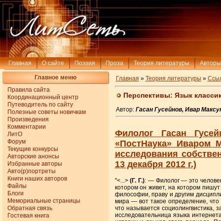
Главная
О сайте
Поэзия
Проза
Теория литературы
Авторы
Главное меню
Главная
»
Теория литературы
»
Ссы
Правила сайта
Перспективы: Язык класси
Координационный центр
Путеводитель по сайту
Автор:
Гасан Гусейнов, Ивар Макс
Полезные советы новичкам
Произведения
Комментарии
Филолог Гасан Гусей
ЛитО
Форум
«ПостНаука» Иваром М
Текущие конкурсы
исследования собстве
Авторские анонсы
13 декабря 2012 г.)
Избранные авторы
Авто(р)портреты
Книги наших авторов
"<...>
(Г. Г.)
: — Филолог — это челове
Файлы
котором он живет, на котором пишут
Блоги
философии, праву и другим дисципл
Мемориальные страницы
мира — вот такое определение, что 
Обратная связь
что называется социолингвистика, 
исследовательница языка интернета
Гостевая книга