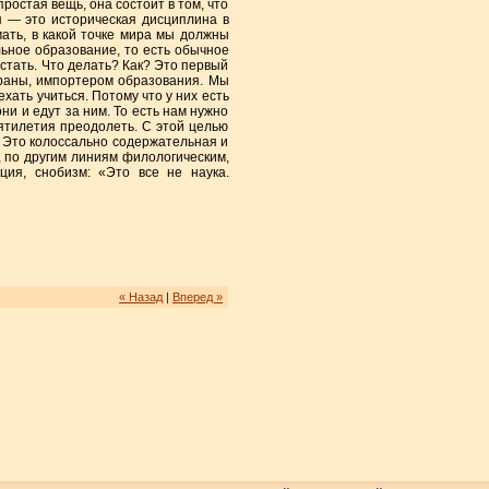
ростая вещь, она состоит в том, что
я — это историческая дисциплина в
мать, в какой точке мира мы должны
льное образование, то есть обычное
остать. Что делать? Как? Это первый
страны, импортером образования. Мы
хать учиться. Потому что у них есть
ни и едут за ним. То есть нам нужно
ятилетия преодолеть. С этой целью
! Это колоссально содержательная и
х, по другим линиям филологическим,
ция, снобизм: «Это все не наука.
« Назад
|
Вперед »