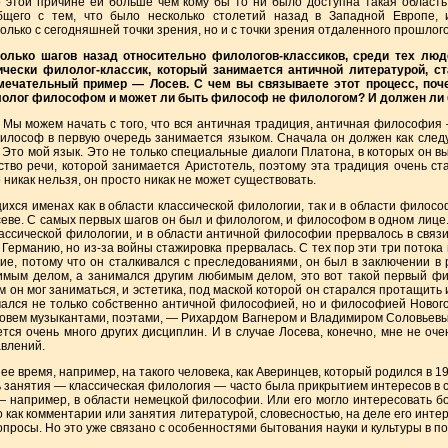
о этой причине ей больше чем кому бы то ни было доступна такая область,
бщего с тем, что было несколько столетий назад в Западной Европе, 
олько с сегодняшней точки зрения, но и с точки зрения отдаленного прошлого
сколько шагов назад относительно филологов-классиков, среди тех люд
тически филолог-классик, который занимается античной литературой, с
чательный пример — Лосев. С чем вы связываете этот процесс, поче
лолог философом и может ли быть философ не филологом? И должен л
Мы можем начать с того, что вся античная традиция, античная философия 
илософ в первую очередь занимается языком. Сначала он должен как следу
то мой язык. Это не только специальные диалоги Платона, в которых он вы
ство речи, которой занимается Аристотель, поэтому эта традиция очень ст
 никак нельзя, он просто никак не может существовать.
ихся именах как в области классической филологии, так и в области философ
еве. С самых первых шагов он был и филологом, и философом в одном лице
классической филологии, и в области античной философии прервалось в связи
Германию, но из-за войны стажировка прервалась. С тех пор эти три потока
ие, потому что он сталкивался с преследованиями, он был в заключении в 
имым делом, а занимался другим любимым делом, это вот такой первый ф
ем он мог заниматься, и эстетика, под маской которой он старался протащи
мался не только собственно античной философией, но и философией Ново
овем музыкантами, поэтами, — Рихардом Вагнером и Владимиром Соловьевым
тся очень много других дисциплин. И в случае Лосева, конечно, мне не очен
авлений.
е время, например, на такого человека, как Аверинцев, который родился в 1
ь занятия — классическая филология — часто была прикрытием интересов в с
 например, в области немецкой философии. Или его могло интересовать бо
то как комментарии или занятия литературой, словесностью, на деле его инт
опросы. Но это уже связано с особенностями бытования науки и культуры в п