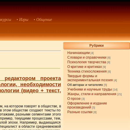
нкурсы
• Игры
• Общение
Рубрики
Начинающим
[4]
Словари и справочники
[6]
Психология творчества
[8]
О критике и критиках
[9]
Техника стихосложения
[6]
Твердые формы и
 редактором проекта
экспериментальная поэзия
[4]
логии, необходимости
Об авторах и читателях
[5]
Учебники и научные труды
логии (видео + текст,
[14]
Жанры, стили и направления
[21]
О прозе
[3]
Оформление и издание
, на котором говорят в обществе, в
произведений
[5]
 в этом обществе создают тексты по
Разные ссылки
[8]
этажами, разными сегментами этого
апример, текущими процессами, тем,
ошлой эпохи. Например, выдающаяся
пециалист в области средневековой