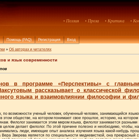
• Поэзия
• Проза
• Критика
• Ко
Помощь (FAQ)
Регистрация
Вход
лки
»
Об авторах и читателях
ков и язык современности
утов
нов в программе «Перспективы» с главным
аксутовым рассказывает о классической фило
нного языка и взаимовлиянии философии и фило
к, по возможности ученый человек, обученный человек, занимающийся языком
 в этом обществе, на котором понимают свое прошлое, историю, на котором
инам. Филолог занимается этим миром языка, филолог занимается разными 
в целом делает филолог. По этой причине полезно и необходимо, чтобы, н
занимались люди, имеющие опыт анализа изучения языка какой-нибудь пр
 Вера Зверева является по специальности мидиевисткой, она прекрасный с