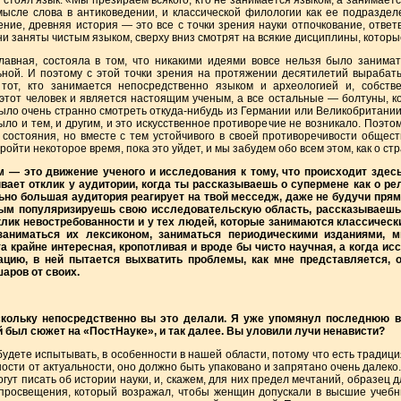
ла стоял язык: «Мы презираем всякого, кто не занимается языком, а занимаетс
ысле слова в антиковедении, и классической филологии как ее подраздел
ение, древняя история — это все с точки зрения науки отпочкование, ответ
 они заняты чистым языком, сверху вниз смотрят на всякие дисциплины, котор
лавная, состояла в том, что никакими идеями вовсе нельзя было занимат
ной. И поэтому с этой точки зрения на протяжении десятилетий вырабат
 тот, кто занимается непосредственно языком и археологией и, собств
 этот человек и является настоящим ученым, а все остальные — болтуны, 
ыло очень странно смотреть откуда-нибудь из Германии или Великобритании
ло и тем, и другим, и это искусственное противоречие не возникало. Поэто
состояния, но вместе с тем устойчивого в своей противоречивости общест
ойти некоторое время, пока это уйдет, и мы забудем обо всем этом, как о ст
м — это движение ученого и исследования к тому, что происходит здесь
вает отклик у аудитории, когда ты рассказываешь о супермене как о рел
ьно большая аудитория реагирует на твой месседж, даже не будучи прям
мым популяризируешь свою исследовательскую область, рассказываешь о
клик невостребованности и у тех людей, которые занимаются классическ
заниматься их лексиконом, заниматься периодическими изданиями, м
а крайне интересная, кропотливая и вроде бы чисто научная, а когда и
ацию, в ней пытается выхватить проблемы, как мне представляется,
аров от своих.
оскольку непосредственно вы это делали. Я уже упомянул последнюю в
й был сюжет на «ПостНауке», и так далее. Вы уловили лучи ненависти?
 будете испытывать, в особенности в нашей области, потому что есть традици
ости от актуальности, оно должно быть упаковано и запрятано очень далек
гут писать об истории науки, и, скажем, для них предел мечтаний, образец 
просвещения, который возражал, чтобы женщин допускали в высшие учебны