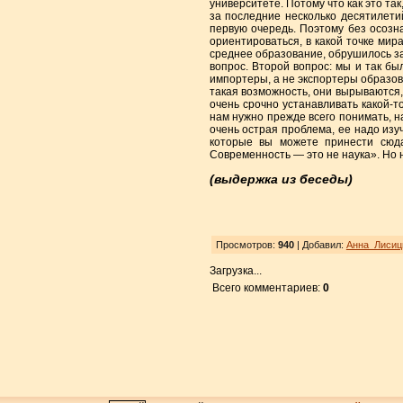
университете. Потому что как это та
за последние несколько десятилети
первую очередь. Поэтому без осозна
ориентироваться, в какой точке мир
среднее образование, обрушилось за 
вопрос. Второй вопрос: мы и так бы
импортеры, а не экспортеры образова
такая возможность, они вырываются, 
очень срочно устанавливать какой-
нам нужно прежде всего понимать, н
очень острая проблема, ее надо изуч
которые вы можете принести сюда,
Современность — это не наука». Но не
(выдержка из беседы)
Просмотров:
940
| Добавил:
Анна_Лисиц
Загрузка...
Всего комментариев:
0