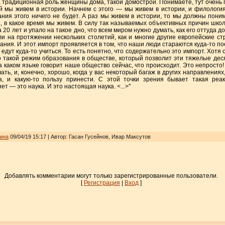
к, традиционная роль женщины дома, такой домострой. Понимаете, тут очень п
й мы живем в истории. Начнем с этого — мы живем в истории, и филологи
ния этого ничего не будет. А раз мы живем в истории, то мы должны пони
а, в какое время мы живем. В силу так называемых объективных причин шко
20 лет и упало на такое дно, что всем миром нужно думать, как его оттуда д
ли на протяжении нескольких столетий, как и многие другие европейские 
ния. И этот импорт проявляется в том, что наши люди стараются куда-то пое
едут куда-то учиться. То есть понятно, что содержательно это импорт. Хотя о
то такой режим образования в обществе, который позволит эти тяжелые дес
а каком языке говорит наше общество сейчас, что происходит. Это непросто
ать, и, конечно, хорошо, когда у вас некоторый багаж в других направления
 и какую-то пользу принести. С этой точки зрения бывает такая реак
т — это наука. И это настоящая наука. <...>"
ина
09/04/19 15:17 | Автор: Гасан Гусейнов, Ивар Максутов
Добавлять комментарии могут только зарегистрированные пользователи.
[
Регистрация
|
Вход
]