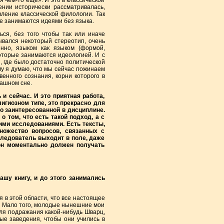
я чем-то еще». И это в классической
ении исторически рассматривалась,
вление классической филологии. Так
ые занимаются идеями без языка.
ься, без того чтобы так или иначе
ывался некоторый стереотип, очень
енно, языком как языком (формой,
которые занимаются идеологией. И с
, где было достаточно политической
му я думаю, что мы сейчас пожинаем
венного сознания, корни которого в
рашном сне.
 и сейчас. И это приятная работа,
игиозном типе, это прекрасно для
о заинтересованной в дисциплине.
 том, что есть такой подход, а с
ими исследованиями. Есть тексты,
ножество вопросов, связанных с
сследователь выходит в поле, даже
 он моментально должен получать
ашу книгу, и до этого занимались
я в этой области, что все настоящее
о. Мало того, молодые нынешние мои
для подражания какой-нибудь Шварц,
е заведения, чтобы они учились в