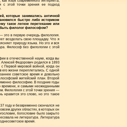
 как язык современного интернета,
и с этой точки зрения ее подход
.
ей, которые занимались античной
тановился быстро либо историком
му такое легкое перетекание или
и быть филолог философом?
— это в первую очередь филология.
ет возделать свою площадку. Что я
ясняет природу языка. Но это и вся
ара. Философ без филологии с этой
ии в отечественной науке, когда вы
. Алексей Федорович родился в 1893
 с Первой мировой войной, когда он
 в его жизни переплетались. С одной
раннее советское время и довольно
илософский житейский план. Второй
ть именно философию. В поздние годы
го времени, и самыми неожиданными
. Филология с этой точки зрения —
ь нравится это слово, но это такое
937 году и безвременно скончался не
овсем других областях, в которых он
гословие, богословие было закрыто
ересовала не литература. Литература
озднесоветское время.