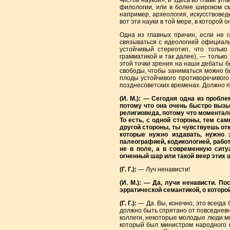
чистой наукой», и здесь во главе уг
филологии, или в более широком см
например, археология, искусствовед
вот эти науки в той мере, в которой
Одна из главных причин, если не г
связываться с идеологией официаль
устойчивый стереотип, что только
грамматикой и так далее), — только
этой точки зрения на наши дебаты б
свободы, чтобы заниматься можно бы
плоды устойчивого противоречивого 
позднесоветских временах. Должно пр
(И. М.): — Сегодня одна из пробле
потому что она очень быстро вызы
религиоведа, потому что моментал
То есть, с одной стороны, тем са
другой стороны, ты чувствуешь от
которые нужно издавать, нужно 
палеографией, кодикологией, работ
не в поле, а в современную ситу
огненный шар или такой веер этих ш
(Г. Г.):
— Луч ненависти!
(И. М.): — Да, лучи ненависти. П
эрратической семантикой, о которо
(Г. Г.):
— Да. Вы, конечно, это всегда
должно быть спрятано от повседневн
коллеги, некоторые молодые люди мо
который был министром народного 