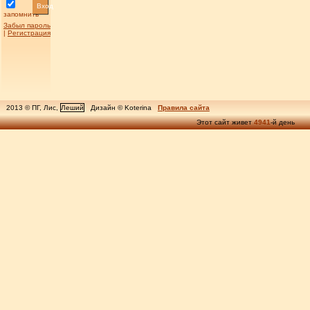
Вход
запомнить
Забыл пароль
|
Регистрация
2013 © ПГ, Лис,
Леший
Дизайн © Koterina
Правила сайта
Этот сайт живет
4941
-й день