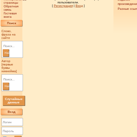
пользователи.
страницы
произведен
[
Регистрация
|
Вход
]
Обратная
Разные ссыл
связь
Гостевая
книга
Поиск
Слово,
фраза на
сайте
Найти
Автор
[первые
буквы
никнейма]
Найти
Случайные
данные
Вход